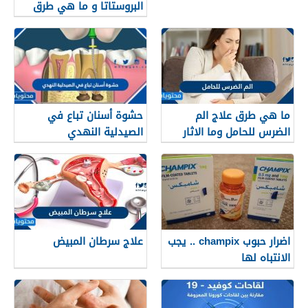
البروستاتا و ما هي طرق
العلاج؟
ما هي طرق علاج الم
حشوة أسنان تباع في
الضرس للحامل وما الاثار
الصيدلية النهدي
الجانبية لهذه العلاجات
اضرار حبوب champix .. يجب
علاج سرطان المبيض
الانتباه لها