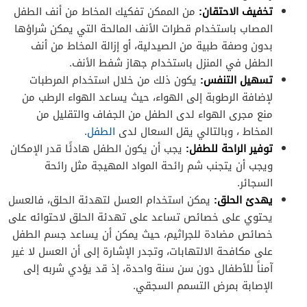
تخفيف الاحتقان:
من الممكن تفكيك المخاط من أنف الطفل
المصاب باستخدام قطرات الأنف المالحة التي يمكن شراؤها
بدون وصفة طبية من الصيدلية، أو إزالة المخاط من أنف
الطفل في المنزل باستخدام جهاز شفط الأنف.
تسهيل التنفس:
يكون ذلك من خلال استخدام المرطبات
لإضافة الرطوبة إلى الهواء، حيث يساعد الهواء الرطب من
منع مجرى الهواء لدى الطفل من الجفاف والتقليل من
المخاط ، وبالتالي يقل السعال لدى
الطفل
.
توفير الراحة للطفل:
يجب أن يكون الطفل هادئًا قدر الإمكان
ويجب أن يتجنب شم رائحة المواد المهيجة مثل رائحة
السجائر.
يهدئ الحلق:
يمكن استخدام العسل لتهدئة الحلق، فالعسل
يحتوي على خصائص تساعد على تهدئة الحلق لاحتوائه على
خصائص مضادة للجراثيم، حيث يمكن أن يساعد جسم الطفل
على مكافحة الالتهابات، وتجدر الإشارة إلى أن العسل لا غير
آمناً للأطفال دون سن سنة واحدة، إذ قد يؤدي شربه إلى
الإصابة بمرض التسمم السجقي.