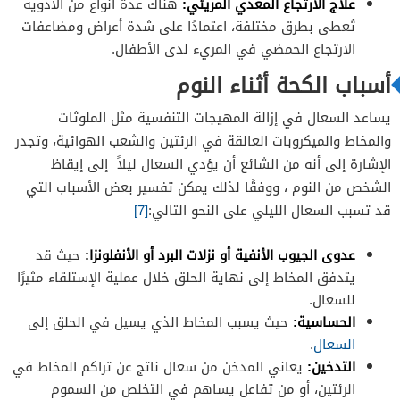
علاج الارتجاع المعدي المريئي:
هناك عدة أنواع من الأدوية
تُعطى بطرق مختلفة، اعتمادًا على شدة أعراض ومضاعفات
الارتجاع الحمضي في المريء لدى الأطفال.
أسباب الكحة أثناء النوم
يساعد السعال في إزالة المهيجات التنفسية مثل الملوثات
والمخاط والميكروبات العالقة في الرئتين والشعب الهوائية، وتجدر
الإشارة إلى أنه من الشائع أن يؤدي السعال ليلاً إلى إيقاظ
الشخص من النوم ، ووفقًا لذلك يمكن تفسير بعض الأسباب التي
قد تسبب السعال الليلي على النحو التالي:
[7]
عدوى الجيوب الأنفية أو نزلات البرد أو الأنفلونزا:
حيث قد
يتدفق المخاط إلى نهاية الحلق خلال عملية الإستلقاء مثيرًا
للسعال.
الحساسية:
حيث يسبب المخاط الذي يسيل في الحلق إلى
السعال
.
التدخين:
يعاني المدخن من سعال ناتج عن تراكم المخاط في
الرئتين، أو من تفاعل يساهم في التخلص من السموم