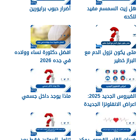
هل زيت السمسم مفيد
أضرار حبوب برايورين
للكحه
متى يكون نزول الدم مع
افضل دكتورة نساء وولاده
البراز خطير
في جده 2026
الفيروس الجديد 2025:
ماذا يوجد داخل جسمي
اعراض الانفلونزا الجديدة
وطرق العلاج
ضربات القلب القصوى يمكن
تناول البروتين فقط بعد