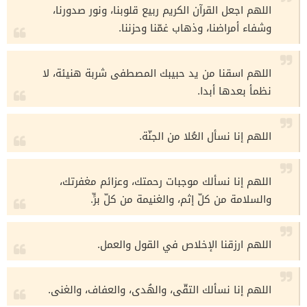
اللهم اجعل القرآن الكريم ربيع قلوبنا، ونور صدورنا،
وشفاء أمراضنا، وذهاب غمّنا وحزننا.
اللهم اسقنا من يد حبيبك المصطفى شربة هنيئة، لا
نظمأ بعدها أبدا.
اللهم إنا نسأل العُلا من الجنّة.
اللهم إنا نسألك موجبات رحمتك، وعزائم مغفرتك،
والسلامة من كلّ إثم، والغنيمة من كلّ برٍّ.
اللهم ارزقنا الإخلاص في القول والعمل.
اللهم إنا نسألك التقّى، والهُدى، والعفاف، والغنى.