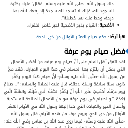
ذلك رسول الله -صلى الله عليه وسلم- فقال” عليك بكثرة
السجود لله، فإنك لا تسجد لله سجدة إلا رفعك الله بها
درجة، وحط عنك بها خطيئة”.
الأضحية
: القيام بذبح الأضحية لجبر خاطر الفقراء.
اقرأ أيضًا:
حكم صيام العشر الأوائل من ذي الحجة
فضل صيام يوم عرفة
لقد اتفق أهل العلم على أنَّ صيام يوم عرفة من أفضل الأعمال
التي يمكن أن يلتزم بها المسلم في هذا اليوم المبارك، فقد صحَّ
عن رسول الل
-صلَّى الله عليه وسلَّم- أنَّ صيام هذا اليوم يكفِّر
ذنوب سنة سابقة وسنة لاحقة، قال عليه الصلاة والسلام: “…صِيَامُ
يَومِ عَرَفَةَ،
أَحْتَسِبُ
علَى
اللهِ
أَنْ
يُكَفِّرَ
السَّنَةَ
الَّتي قَبْلَهُ، وَالسَّنَةَ الَّتي
بَعْدَهُ..” والصيام في يوم عرفة هو من الأعمال الصالحة المستحبة
وأعمال الخير والعبادة التي دعا إليها رسول الله في الأيام العشر
الأوائل من ذي الحج، ويوم عرف من هذه الأيام، قال رسول الله
-صلَّى الله عليه وسلَّم- فيما روى عبد الله بن عباس رضي الله عنه: