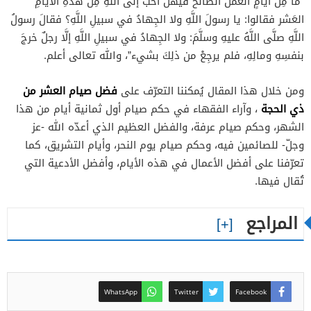
“ما مِن أيَّامٍ العمَلُ الصَّالحُ فيهنَّ أحبُّ إلى اللَّهِ مِن هذهِ الأيَّامِ
العَشر فقالوا: يا رسولَ اللَّهِ ولا الجِهادُ في سبيلِ اللَّهِ؟ فقالَ رسولُ
اللَّهِ صلَّى اللَّهُ عليهِ وسلَّمَ: ولا الجِهادُ في سبيلِ اللَّهِ إلَّا رجلٌ خرجَ
بنفسِهِ ومالِهِ، فلم يرجِعْ من ذلِكَ بشيء”، والله تعالى أعلم.
فضل صيام العشر من
ومن خلال هذا المقال يُمكننا التعرّف على
ذي الحجة
، وآراء الفقهاء في حكم صيام أول ثمانية أيام من هذا
الشهر، وحكم صيام عرفة، والفضل العظيم الذي أعدّه الله -عز
وجلّ- للصائمين فيه، وحكم صيام يوم النحر، وأيام التشريق، كما
تعرّفنا على أفضل الأعمال في هذه الأيام، وأفضل الأدعية التي
تُقال فيها.
المراجع
WhatsApp
Twitter
Facebook