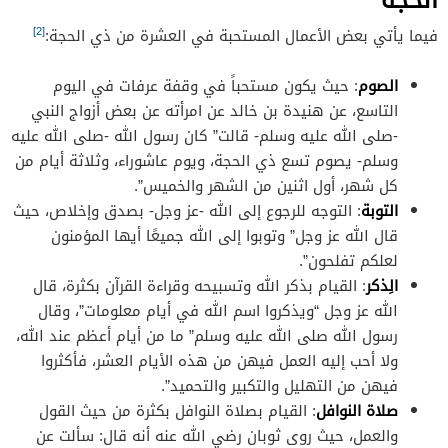
[2]
فيما يأتي بعض الأعمال المستحبة في العشرة من ذي الحجة:
الصوم
: حيث يكون مستحباً في وقفة عرفات في اليوم
التاسع، عن هنيدة بن خالد عن امرأته عن بعض أزواج النبي
-صلى الله عليه وسلم- قالت” كان رسول الله -صلى الله عليه
وسلم- يصوم تسع ذي الحجة، ويوم عاشوراء، وثلاثة أيام من
كل شهر، أول اثنين من الشهر والخميس”.
التوبة
: التوجه للرجوع إلى الله -عز وجل- بصدق وإخلاص، حيث
قال الله عز وجل” وتوبوا إلى الله جميعًا أيها المؤمنون
لعلكم تفلحون”.
الِذكر
: القيام بذكر الله وتسبيحه وقراءة القرآن بكثرة، قال
الله عز وجل “ويذكروا اسم الله في أيام معلومات”، وقال
رسول الله صلى الله عليه وسلم” ما من أيام أعظم عند الله،
ولا أحب إليه العمل فيهن من هذه الأيام العشر، فأكثروا
فيهن من التهليل والتكبير والتحميد”.
صلاة النوافل
: القيام بصلاة النوافل بكثرة من حيث القول
والعمل، حيث روى ثوبان رضي الله عنه أنه قال: سألت عن