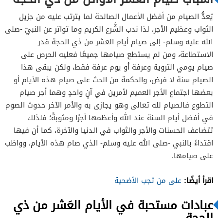
يُعدُّ الصيام من أفضل الأعمال الصالحة لما يترتب عليه من جزيل
الثواب وعظيم الأجر، لذا ندب الشَّرع الكريم وما تواتر عن النبيّ -صلى
الله عليه وسلم- إلى صيام أيام العشر من ذي الحجة قدر
الاستطاعة، ومن لم يستطع صيامها جميعًا فعليه الحرص على
صيام يومي التروية وعرفة أو يوم عرفة فقط، ولكن يبقى هذا
الصيام سنة لا فرض، والحكمة من الحث على صيام هذه الأيام أو
بعضها اجتماع الأجر العميم لأمرين في آنٍ واحدٍ وهما أجر صيام
التطوع فالصيام لله تعالى وهو يجازى به والأمر الآخر حدوث الصوم
في أفضل أيام السنة عند الله وأعظمها أجرًا ومثوبةً؛ فلذلك
تتضاعف الحسنات والأجر والثواب في الدنيا والآخرة، كما أن فيها
اقتداءً بالنبي -صلى الله عليه وسلم- الذي صام هذه الأيام، وواظب
على صيامها.
اقرأ أيضًا:
على من تجب الأضحية
عبادات مستحبة في الأيام العَشر من ذي
الحجة