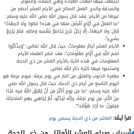
اجتمعت فيها أمهات العبادة وهي الصلاة، والصوم،
والصدقة والحج. العمل الصالح في الأيام العشر أعظم من
غيرها من الأيام: فقد قال رسول الله صلى الله عليه وسلم:
“ما العَمَلُ في أيَّامٍ أفْضَلَ منها في هذِه؟ قالوا: ولَا الجِهَادُ؟
قَالَ: ولَا الجِهَادُ، إلَّا رَجُلٌ خَرَجَ يُخَاطِرُ بنَفْسِهِ ومَالِهِ، فَلَمْ يَرْجِعْ
بشيءٍ”.
الأيام العشر أيامٌ معلوماتٌ: حيث قال الله تعالى: “وَيَذْكُرُوا
اسْمَ اللَّهِ فِي أَيَّامٍ مَعْلُومَاتٍ”، فقد فَسّر العلماء الأيام
المعلومات في هذه الآية بالأيام العشر من ذي الحجة،
واستحبوا فيها كثرة ذكر الله تعالى.
مغفرة الذنوب والعتق من النار في يوم عرفة: فيوم عرفة هو
اليوم التاسع من أيام ذي الحجة، حيث قال رسول الله صلى
الله عليه وسلم: “ما مِن يَومٍ أَكْثَرَ مِن أَنْ يُعْتِقَ اللَّهُ فيه عَبْدًا
مِنَ النَّارِ، مِن يَومِ عَرَفَةَ، وإنَّه لَيَدْنُو، ثُمَّ يُبَاهِي بهِمِ المَلَائِكَةَ،
فيَقولُ: ما أَرَادَ هَؤُلَاءِ؟”.
اقرأ أيضًا:
العاشر من ذي الحجة يسمى يوم
أسباب صيام العشر الأوائل من ذي الحجة