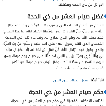
الأوائل من ذي الحجة وفضلها.
فضل صيام العشر من ذي الحجة
الصوم من أعظم القربات التي يتقرّب بها العبدُ من ربّه، وقد جعل
الله – عز وجلّ- كلّ العبادات التي يؤدّيها العباد لهم ما عدا الصوم؛
فقد جعله الله له، وهو الذي يجازى به، وقد جاء هذا في الحديث
القدسي الذي نقله رسول الله -صلى الله عليه وسلّم- عن ربّ العزّة،
والذي يقول فيه: “(قالَ اللَّهُ: كُلُّ عَمَلِ ابْنِ آدَمَ له، إلَّا الصِّيَامَ، فإنَّه
لي وأَنَا أجْزِي به،)”، بل إن النبي قد حثّنا على صيام يوم عرفة، وهو
اليوم التاسع من هذا الشهر، وقال ثواب صيام عرفة هو تكفير
ذنوب سنة ماضية، وسنة قادمة.
اقرأ أيضًا:
فضل الصلاة على النبي
حكم صيام العشر من ذي الحجة
اختلفت الأحكام الفقهيّة في حكم صيام العشر من ذي الحجة،