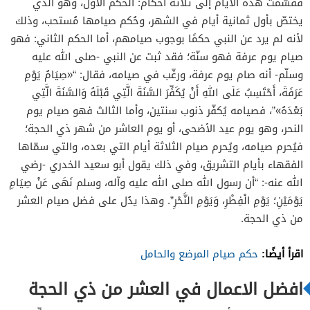
فقُسّمت هذه الأيام إلى ثلاثة أحكام: الحكم الأول، وهو الذي
يختصّ بأول ثمانية أيام في الشهر، وحُكم صيامها مُستحب، وذلك
لأنه لم يرد عن النبي حكمًا بوجوب صيامهم، أما الحكم الثاني: فهو
صيام يوم عرفة فهو سنّة؛ فقد ثبت عن النبي -صلى الله عليه
وسلّم- أنه صام يوم عرفة، ورغّب في صيامه، فقال: “«صِيَامُ يَوْمِ
عَرَفَةَ، أَحْتَسِبُ عَلَى اللهِ أَنْ يُكَفِّرَ السَّنَةَ الَّتِي قَبْلَهُ وَالسَّنَةَ الَّتِي
بَعْدَهُ»”، فصيامه يُكفّر ذنوب سنتين، وأما الثالث فهو صيام يوم
النحر، وهو يوم عيد الأضحى، أو يوم العاشر من شهر ذي الحجة؛
فيُحرم صيامه، ويُحرم صيام الثلاثة أيام التي بعده، والتي سمّاها
الفقهاء بأيام التشريق، وفي ذلك يقول أبو سعيد الخدري -رضي
الله عنه-: “أن رسول الله صلى الله عليه وآله، وسلم نَهَى عَنْ صِيَامِ
يَوْمَيْنِ؛ يَوْمِ الْفِطْرِ، وَيَوْمِ النَّحْرِ”. وهذا يدُل على فضل صيام العشر
من ذي الحجة.
اقرأ أيضًا:
حكم صيام المرضع والحامل
افضل الاعمال في العشر من ذي الحجة