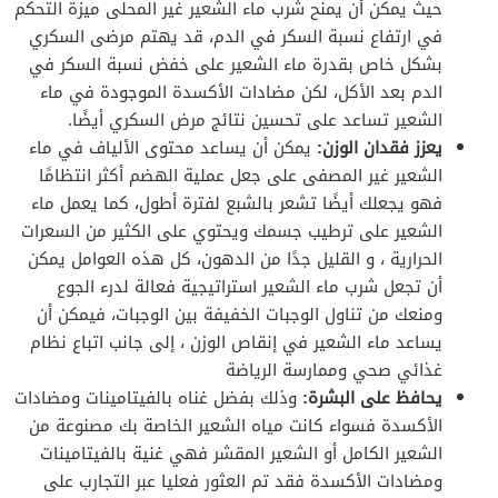
حيث يمكن أن يمنح شرب ماء الشعير غير المحلى ميزة التحكم
في ارتفاع نسبة السكر في الدم، قد يهتم مرضى السكري
بشكل خاص بقدرة ماء الشعير على خفض نسبة السكر في
الدم بعد الأكل، لكن مضادات الأكسدة الموجودة في ماء
الشعير تساعد على تحسين نتائج مرض السكري أيضًا.
يعزز فقدان الوزن:
يمكن أن يساعد محتوى الألياف في ماء
الشعير غير المصفى على جعل عملية الهضم أكثر انتظامًا
فهو يجعلك أيضًا تشعر بالشبع لفترة أطول، كما يعمل ماء
الشعير على ترطيب جسمك ويحتوي على الكثير من السعرات
الحرارية ، و القليل جدًا من الدهون، كل هذه العوامل يمكن
أن تجعل شرب ماء الشعير استراتيجية فعالة لدرء الجوع
ومنعك من تناول الوجبات الخفيفة بين الوجبات، فيمكن أن
يساعد ماء الشعير في إنقاص الوزن ، إلى جانب اتباع نظام
غذائي صحي وممارسة الرياضة
يحافظ على البشرة:
وذلك بفضل غناه بالفيتامينات ومضادات
الأكسدة فسواء كانت مياه الشعير الخاصة بك مصنوعة من
الشعير الكامل أو الشعير المقشر فهي غنية بالفيتامينات
ومضادات الأكسدة فقد تم العثور فعليا عبر التجارب على