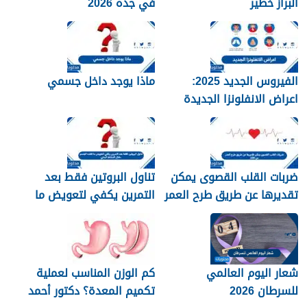
البراز خطير
في جده 2026
الفيروس الجديد 2025:
ماذا يوجد داخل جسمي
اعراض الانفلونزا الجديدة
وطرق العلاج
ضربات القلب القصوى يمكن
تناول البروتين فقط بعد
تقديرها عن طريق طرح العمر
التمرين يكفي لتعويض ما
من 220
فقده الجسم خلال النشاط
البدني
شعار اليوم العالمي
كم الوزن المناسب لعملية
للسرطان 2026
تكميم المعدة؟ دكتور أحمد