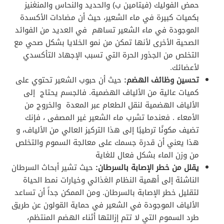
حمض الفوليك (فيتامين ب) والحديد والنحاس والمنغنيز
بكميات كبيرة في ماء الشعير، حيث أن مضادات الأكسدة
الموجودة في ماء الشعير تساهم في العديد من الفوائد
الصحية الأخرى لأنها تمكن من نمو الخلايا بشكل صحي مع
التخلص من الجذور الحرة التي تسبب الإجهاد التأكسدي
لأعضائك.
تحسين وظائف الهضم:
حيث أن حبوب الشعير تحتوي على
كميات عالية من الألياف الهضمية. فالجسم يحتاج إلى
الألياف الهضمية لنقل الطعام عبر المعدة والخروج من
الأمعاء . فعندما تشرب ماء الشعير غير المصفى ، فإنك
تضيف مكونًا ترطيبًا إلى هذا التركيز العالي من الألياف، و
هذا يعني أن قدرة جسمك على معالجة السموم والتخلص
من وزن الماء بشكل فعال للغاية
يقلل من خطر الإصابة بالسرطان:
حيث تشير أبحاث السرطان
الناشئة إلى أهمية النظام الغذائي وخيارات نمط الحياة
لتقليل خطر الإصابة بالسرطان. ومن الممكن جداً أن تساعد
الألياف الموجودة في الشعير في حماية القولون عن طريق
طرد السموم التي لا تتم إزالتها أثناء الهضم المنتظم،