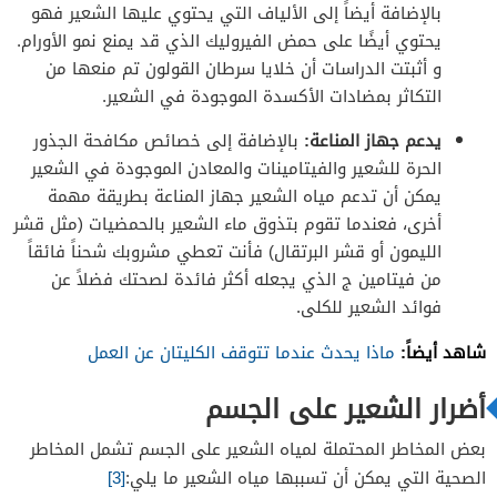
بالإضافة أيضاً إلى الألياف التي يحتوي عليها الشعير فهو
يحتوي أيضًا على حمض الفيروليك الذي قد يمنع نمو الأورام.
و أثبتت الدراسات أن خلايا سرطان القولون تم منعها من
التكاثر بمضادات الأكسدة الموجودة في الشعير.
يدعم جهاز المناعة:
بالإضافة إلى خصائص مكافحة الجذور
الحرة للشعير والفيتامينات والمعادن الموجودة في الشعير
يمكن أن تدعم مياه الشعير جهاز المناعة بطريقة مهمة
أخرى،
فعندما تقوم بتذوق ماء الشعير بالحمضيات (مثل قشر
الليمون أو قشر البرتقال) فأنت تعطي مشروبك شحناً فائقاً
من فيتامين ج الذي يجعله أكثر فائدة لصحتك فضلاً عن
فوائد الشعير للكلى.
شاهد أيضاً:
ماذا يحدث عندما تتوقف الكليتان عن العمل
أضرار الشعير على الجسم
بعض المخاطر المحتملة لمياه الشعير على الجسم
تشمل المخاطر
الصحية التي يمكن أن تسببها مياه الشعير ما يلي:
[3]