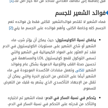
قبل إضافته إلى نظامك الغذائي للتأكد من أنه خيار آمن لك.
[1]
فوائد الشعير للجسم
فماء الشعير لا تقتصر فوائدالشعير للكلى فقط بل فوائده تعم
الجسم كله وخاصة الكلى، وأهم فوائده على الجسم ما يلي:
[2]
يخفض نسبة الكوليسترول:
حيث يمكن أن يؤثر شرب ماء
الشعير أو شاي الشعير على مستويات الكوليسترول في الدم
فقد تم العثور على المواد الكيميائية في الشعير والتي
تسمى التوكول لقمع كوليسترول LDL والمساهمة في
تحسين صحة القلب والأوعية الدموية بشكل عام وفوائد
الشعير
للكلى
وتعمل مضادات الأكسدة الموجودة في ماء
الشعير أيضًا على التخلص من الجذور الحرة والتي يمكن أن
تقلل من الإجهاد التأكسدي الذي يشعر به قلبك من التعرض
للسموم.
يتحكم في نسبة السكر في الدم:
فماء الشعير تم اختباره
والتأكد من قدرته على التحكم في نسبة السكر في الدم،