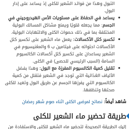
التبول وهذا من فوائد الشعير للكلى إذ يساعد على إدار
البول.
يساعد في الحفاظ على مستويات الأس الهيدروجيني في
الجسم
: مما يجعله قلويًا ويمنع مشاكل المسالك البولية
المختلفة بما في ذلك حصوات الكلى والالتهابات البولية.
تكسير كتل الأكسالات:
يعمل ماء الشعير على تكسير كتل
الأكسالات احتوائه على فيتامين ب 6 والمغنيسيوم في
الشعير يساعدان على تكسير كتل أكسالات الكالسيوم
السامة (السبب الرئيسي للحصى) في الكلى.
تقليل كمية الكالسيوم المفرزة مع البول:
وهذا بفضل
الألياف الغذائية التي توجد في الشعير فتقلل من كمية
الكالسيوم التي يفرزها الجسم عن طريق البول وتعيد للكلى
صحتها وتنظفها.
شاهد أيضاً:
نصائح لمرضى الكلى اثناء صوم شهر رمضان
طريقة تحضير ماء الشعير للكلى
إليك الطريقة الصحيحة لتحضير ماء الشعير للكلى والاستفادة من