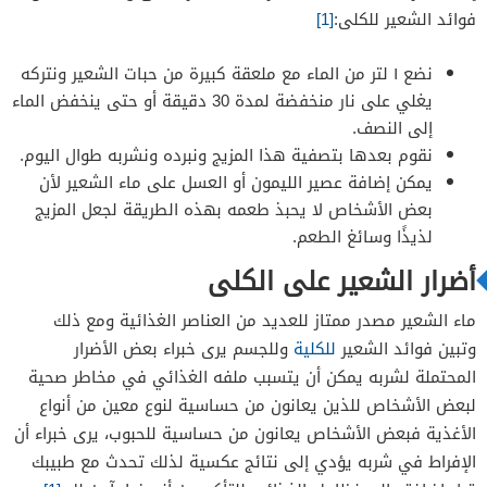
فوائد الشعير للكلى:
[1]
نضع ١ لتر من الماء مع ملعقة كبيرة من حبات الشعير ونتركه
يغلي على نار منخفضة لمدة 30 دقيقة أو حتى ينخفض ​​الماء
إلى النصف.
نقوم بعدها بتصفية هذا المزيج ونبرده ونشربه طوال اليوم.
يمكن إضافة عصير الليمون أو العسل على ماء الشعير لأن
بعض الأشخاص لا يحبذ طعمه بهذه الطريقة لجعل المزيج
لذيذًا وسائغ الطعم.
أضرار الشعير على الكلى
ماء الشعير مصدر ممتاز للعديد من العناصر الغذائية ومع ذلك
وتبين فوائد الشعير
للكلية
وللجسم يرى خبراء بعض الأضرار
المحتملة لشربه يمكن أن يتسبب ملفه الغذائي في مخاطر صحية
لبعض الأشخاص للذين يعانون من حساسية لنوع معين من أنواع
الأغذية فبعض الأشخاص يعانون من حساسية للحبوب، يرى خبراء أن
الإفراط في شربه يؤدي إلى نتائج عكسية لذلك تحدث مع طبيبك