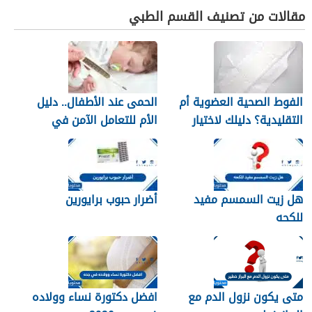
مقالات من تصنيف القسم الطبي
الفوط الصحية العضوية أم
الحمى عند الأطفال.. دليل
التقليدية؟ دليلك لاختيار
الأم للتعامل الآمن في
النوع الأنسب لبشرتك
المنزل
هل زيت السمسم مفيد
أضرار حبوب برايورين
للكحه
متى يكون نزول الدم مع
افضل دكتورة نساء وولاده