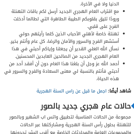
الدنيا ولا في الآخرة.
مع اقتراب العام الهجري الجديد أرسل لكم باقات التهنئة
ورودًا تليق بقلوبكم الطيبة الطاهرة التي لطالما أدخلت
الفرح على قلبي.
تهنئة خاصة لأهلي الأحباب الذين كلما رأيتهم حولي
أستشعر الفرح والسرور والأمان والرضا، كل عام وأنتم بخير.
نسأل الله العلي القدير أن يجعلنا وإياكم أحبتي في هذا
العام الهجري الجديد من الصالحين العابدين المحسنين.
أحمد الله عز وجل أن بلغنا هذا العام دون أن أفقد أحد من
أحبتي فأنتم بالنسبة لي معنى السعادة والفرح والسرور في
هذه الحياة.
شاهد أيضًا:
اجمل ما قيل عن راس السنة الهجرية
حالات عام هجري جديد بالصور
مجموعة من الحالات المناسبة لتطبيق واتس اب الشهير وبالصور
للتهنئة بحلول رأس السنة الهجرية ومشاركتها عبر الحالات
والمجموعات العامة والمحادثات الخاصة مع أقرب البشر تجدونها