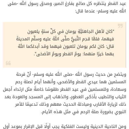
عيد الفطر ينتظره كل صائمٍ بفارغ الصبر، وصدق رسول الله -صلى
الله عليه وسلم- عندما قال:
“كان لأهلِ الجاهليَّةِ يومان في كلِّ سنةٍ يلعبون
فيهما، فلمَّا قدِم النَّبيُّ صلَّى اللهُ عليه وسلَّم المدينةَ
قال: كان لكم يومان تلعبون فيهما وقد أبدلكما اللهُ
بهما خيرًا منهما: يومُ الفطر ويومُ الأضحَى”.
ويتضح من حديث رسول الله -صلى الله عليه وسلم- أنّ فرحة
المسلمين هما عيدي الفطر والأضحى، وأنهما أيام لصلة رحم
وسعادة، وللمسلمين في عيد الفطر طقوسًا خاصةً مثل ارتداء أجمل
الثياب والتطيب بأذكى العطور، والذهاب إلى المسجد والعودة بعد
ذلك لزيارة الأقارب ومبادلة الحديث معهم وذلك تدعيمًا للأمر
النبوي بضرورة صلة الرحم في مثل هذه الأيام.
ومن الناحية الدينية وليست الفلكية يجب أولًا قبل الإقرار بموعد أول