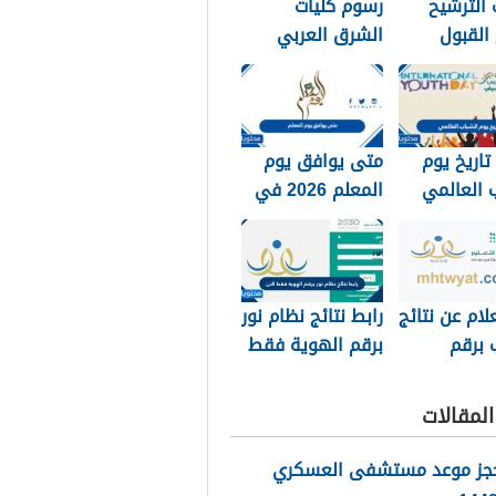
الترشيح
رسوم كليات
 القبول
الشرق العربي
 الملك خالد
1448 وكيفية
تسديد الرسوم
تاريخ يوم
متى يوافق يوم
 العالمي
المعلم 2026 في
جميع الدول
العربية
لام عن نتائج
رابط نتائج نظام نور
 برقم
برقم الهوية فقط
الهويه 1448 عبر
الان 1448
ور
لمقالات
noor.moe.g
حجز موعد مستشفى العسكري