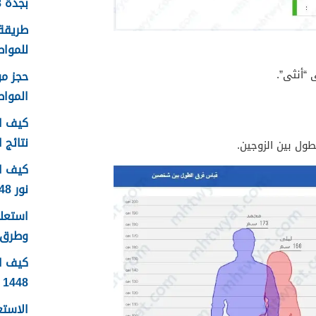
بجدة 1448
طريقة 
للمواطن
 “أنثى”.
الموا
كيف اع
نتائج اخ
ول بين الزوجين.
كيف ا
نور 1448
وطرق 
كيف ا
1448
الاستع