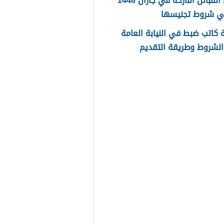
اسماء القبائل النازحة في جازان 1448
ي شروط تجنيسها
كاتب ضبط في النيابة العامة