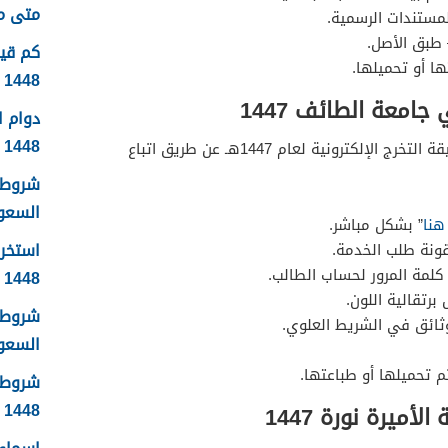
متى موعد
لمستندات الرسمية.
 طبق الأصل.
ا أو تحميلها.
1448
امعة الطائف 1447
دوام 
1448
يقوم طلبة جامعة الطائف بطباعة وثيقة التخرج الإلكترونية لعام 1447هـ عن طريق اتباع
شروط 
السعودية
هنا
” بشكل مباشر.
استخرا
قونة طلب الخدمة.
كلمة المرور لحساب الطالب.
1448 الرابط والشروط بالتفصيل
برتقالية اللون.
شروط ا
ثائق في الشريط العلوي.
السعودي
م تحميلها أو طباعتها.
شروط 
1448
أميرة نورة 1447