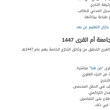
يقة التخرج.
سجل المدني للطالب.
 طباعة بياناتها.
ازان التعليم عن بعد
عة أم القرى 1447
يمكن لجميع الطلبة خريجي جامعة أم القرى التحقق من وثائق التخرّج الخاصة بهم عام 1447هـ
رى “
من هنا
” مباشرة.
 من الجزء العلوي.
لتخرج.
الب في الحقل المخصص.
عدل التراكمي.
طلاع على التفاصيل.
ة في ذلك.