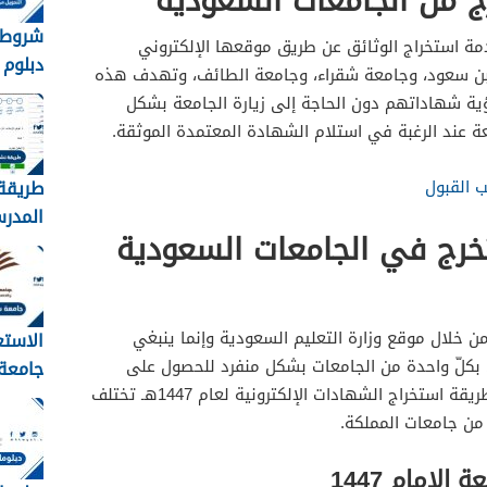
ج من الجامعات السعودية
عة جازان 1447
شروط 
مة استخراج الوثائق عن طريق موقعها الإلكتروني
دبلوم 
 أم القرى 1447
 بن سعود، وجامعة شقراء، وجامعة الطائف، وتهدف هذه
بكالو
ة شقراء 1447
ية شهاداتهم دون الحاجة إلى زيارة الجامعة بشكل
نورة 1448
ة عند الرغبة في استلام الشهادة المعتمدة الموثقة.
طريقة
 القبول
المدر
خرج في الجامعات السعودية
نظام نور 
من خلال موقع وزارة التعليم السعودية وإنما ينبغي
الاستع
 بكلّ واحدة من الجامعات بشكل منفرد للحصول على
جامعة
الشهادة الإلكترونية، وهذا يعني أن طريقة استخراج الشهادات الإلكترونية لعام 1447هـ تختلف
القبول
من جامعات المملكة.
1448
لإمام 1447