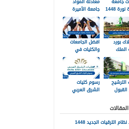
ت جامعة
معادلة المواد
نورة 1448
جامعة الأميرة
نورة 1448
لاك بورد
افضل الجامعات
الملك
والكليات في
زيز الجديد
السعودية للبنات
1448
1448 blackboard
الترشيح
رسوم كليات
 القبول
الشرق العربي
 الملك خالد
1448 وكيفية
تسديد الرسوم
لمقالات
ام الترقيات الجديد 1448