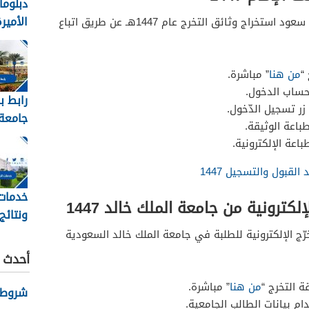
دبلوما
الأميرة 
محمد بن سعود استخراج وثائق التخرج عام 1447هـ عن طريق اتباع
“
من هنا
” مباشرة.
حساب الدخول.
رابط ب
زر تسجيل الدّخول.
جامعة 
باعة الوثيقة.
عبدالع
باعة الإلكترونية.
kau
لقبول والتسجيل 1447
خدمات 
كترونية من جامعة الملك خالد 1447
ونتائج
بجامعة
ّج الإلكترونية للطلبة في جامعة الملك خالد السعودية
1448
أحدث ا
 التخرج “
من هنا
” مباشرة.
شروط نظ
م بيانات الطالب الجامعية.