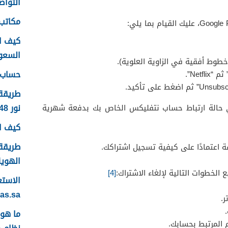
التواصل
مكاتب 
كيف ا
السعودية
 خطوط أفقية في الزاوية العلوية).
حساب ع
طريقة
نور 1448
 حالة ارتباط حساب نتفليكس الخاص بك بدفعة شهرية
كيف اس
طريقة 
ة اعتمادًا على كيفية تسجيل اشتراكك.
الهوية 48
[4]
yas.sa
ر.
 المرتبط بحسابك.