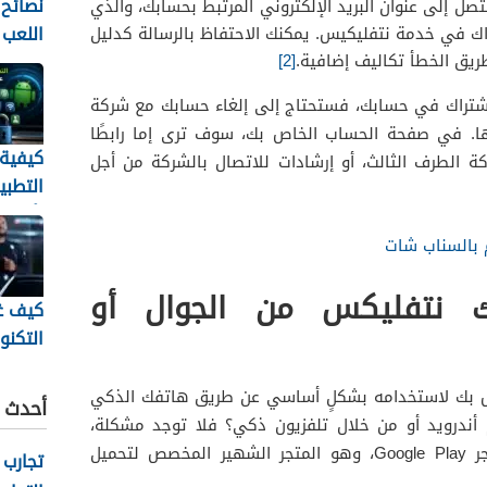
نصائح 
ل إلى عنوان البريد الإلكتروني المرتبط بحسابك، والذي
اللعب
راك في خدمة نتفليكيس. يمكنك الاحتفاظ بالرسالة كدليل
إلى ال
طريق الخطأ تكاليف إضافية.
[2]
الاشتراك في حسابك، فستحتاج إلى إلغاء حسابك مع شركة
ا. في صفحة الحساب الخاص بك، سوف ترى إما رابطًا
كيفية
كة الطرف الثالث، أو إرشادات للاتصال بالشركة من أجل
التطبي
بأمان
الأندرو
 بالسناب شات
 نتفليكس من الجوال أو
كيف غ
التكنو
الحديث
متابعة
بتنشيط حساب Netflix الخاص بك لاستخدامه بشكلٍ أساسي عن طريق هاتفك الذكي
أحدث ا
للرياض
أندرويد أو من خلال تلفزيون ذكي؟ فلا توجد مشكلة،
يمكنك إلغاء الاشتراك عن طريق متجر Google Play، وهو المتجر الشهير المخصص لتحميل
تجارب 