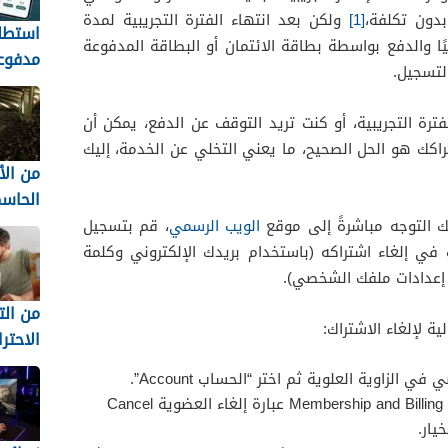
بدون تكلفة،
[1]
ولكن بعد انتهاء الفترة التجريبية لمدة
استطل
ئيًا والدفع بواسطة بطاقة الائتمان أو البطاقة المدفوعة
مدفوع
لتسجيل.
السعو
تكسب 
فترة التجريبية، أو كنت تريد التوقف عن الدفع، يمكن أن
iPolls
اكك هو الحل الصحيح، ما يعني التخلي عن الخدمة، إليك
من ال
الحاس
المفاج
ك التوجه مباشرةً إلى موقع
الويب الرسمي
، قم بتسجيل
أكثر 
ي إلغاء اشتراكه (باستخدام بريدك الإلكتروني وكلمة
إعدادات ملفك الشخصي).
لا تُن
من ال
ة لإلغاء الاشتراك:
الاحتر
زاوية العلوية ثم اختر “الحساب Account”.
للمست
في أعلى الصفحة، ستجد أسفل Membership and Billing عبارة إلغاء العضوية Cancel
السوري