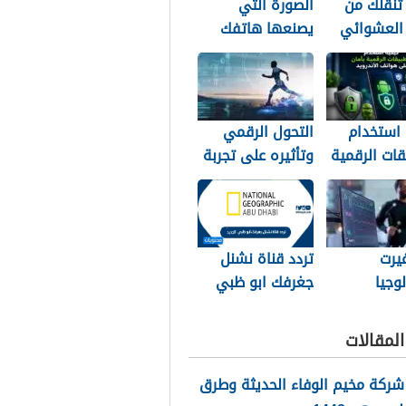
تنقلك من
الصورة التي
 العشوائي
يصنعها هاتفك
منافسة
خلف ظهرك
 استخدام
التحول الرقمي
قات الرقمية
وتأثيره على تجربة
 على هواتف
عشاق الرياضة في
يد
الجزائر
يرت
تردد قناة نشنل
لوجيا
جغرفك ابو ظبي
ة طريقة
2026 الجديد
 المصريين
لمقالات
ة
شركة مخيم الوفاء الحديثة وطرق