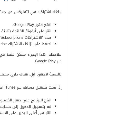
لإلغاء اشتراكك في نتفليكس من Google Play، عليك القيام بما يلي:
افتح متجر Google Play.
انقر على أيقونة القائمة (ثلاثة
حدد “الاشتراكات Subscriptions” ثم “Netflix”.
اضغط على “إلغاء الاشتراك Unsubscribe” ثم اضغط على تأكيد.
ملاحظة: هذا الإجراء ممكن فقط في
عبر Google Play.
بالنسبة لأجهزة أبل، هناك طرق مختلف
إذا قمت بتفعيل حسابك عبر iTunes اتبع الخطوات التالية لإلغاء الاشتراك:
افتح البرنامج على جهاز الكمبيوت
قم بتسجيل الدخول إلى حسابك.
انقر في أعلى اليمين على الاسم