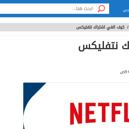
ربي
كيف الغي اشتراك نتفليكس
ك نتفليكس