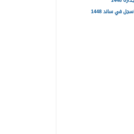
ره 1448
جل في ساند 1448