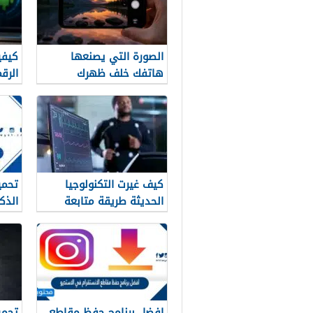
الصورة التي يصنعها
كيفي
هاتفك خلف ظهرك
الرق
الأند
كيف غيرت التكنولوجيا
تحمي
الحديثة طريقة متابعة
الذكي 1448 لجم
المصريين للرياضة
افضل برنامج حفظ مقاطع