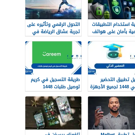
ة استخدام التطبيقات
التحول الرقمي وتأثيره على
مية بأمان على هواتف
تجربة عشاق الرياضة في
رويد
الجزائر
ل تطبيق التحضير
طريقة التسجيل في كريم
يع الأجهزة
توصيل طلبات 1448
تحميل تطبيق Melbet
تلفونك بيسخن في