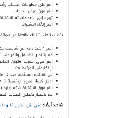
انقر على معلومات الحساب وأدخل كلمة مر
انقر فوق عرض الحساب.
توجه إلى الإعدادات ثم الاشتراكات ثم الإدار
أختر إلغاء الاشتراك.
يتطلب إلغاء اشتراك Netflix من هواتف أيفون أو أيباد طريقة أخرى:
افتح “الإعدادات” من شاشتك جها
قم بالتمرير للأسفل وانقر على “iTunes Store and App Store”.
انقر فوق
الإلكتروني المرتبط به).
من القائمة المنبثقة، حدد View Apple ID.
أدخل كلمة المرور (أو تقنية Touch ID أو Face IDللدخول إلى حسابك).
انقر فوق الاشتراكات ثم إدارة ثم etflix
قم باختيار تعطيل التجديد التلق
شاهد أيضًا:
متى ينزل ايفون 12 وما هي مواصفاته وألوانه