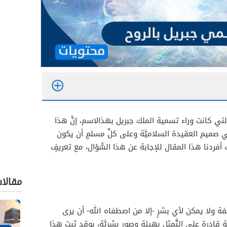
تي كانت وراء تسمية الملك جبريل بهذالاسم، إنَّ هذا
في صميم العقيدة السلاميَّة وعلى كلِّ مسلمٍ أن يكون
أفردنا هذا المقال للإجابة عن هذا السُّؤال، مع تعريفٍ
مقالا
فة ولا يمكن لأي بشرٍ -إلا من اصطفاه الله- أن يرى
ادرة على التَّمثل بهيئةٍ وصورٍ بشريَّةٍ، بوقد ثبت هذا