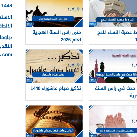
1448
الاستع
الالحاقي 
 عصبة النساء للحج
متى راس السنة الهجرية
لعام 2026
التقدي
s.com
 حدث في راس السنة
تذكير صيام عاشوراء 1448
رية