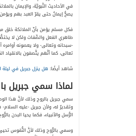
في الأحاديث النَّبويَّة، والإيمان بالملا
يصحُّ إيمانٌ حتى يقرّ العبد بهم ويؤم
فكل مسلم يؤمن بأنّ الملائكة خلق من
طاهري الفعل والصِّفات ولكن لا يختصُّون
-سبحانه وتعالى- ولا يعصونه أوامره أ
تعالى، كما أنَّهم يتَّصفون بالانقياد ال
شاهد أيضًا:
هل ينزل جبريل في ليلة ا
لماذا سمي جبريل بال
سمي جبريل بالروح وذلك لأنَّ هذا الوص
وتقديرٌ له، ولأن جبريل -عليه السلام- 
الرُّسل والأنبياء، فكما يحيا البدن بالرُّو
وسمي بالرُّوح وذلك لأنَّ النُّفوس تحي