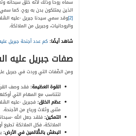
سماه روحاً وذلك لأنَّه خلق سبحانه وت
الذين يمتلكون بدن به روح، كما سمي ب
[2]
وقد سمي سيدنا جبريل -عليه السَّلام-
والروحانيات، وجبريل من الملائكة.
شاهد أيضًا:
كم عدد أجنحة جبريل عليه
صفات جبريل عليه ال
ومن الصِّفات التي وردت في جبريل عليه
القوة العظيمة:
فقد وصف القرآن 
لتتناسب مع المهام التي أوكلها
عظم الخلق:
فجبريل -عليه السَّ
مثنى وثلاث ورباع من الأجنحة.
التمكين:
فلقد جعل الله -سبحانه و
الملائكة، فكل الملائكة تطيع أو
البطش بالظَّالمين في الأرض:
با