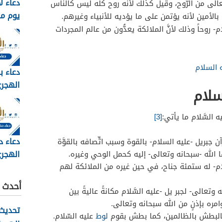
دعاء ل
عالى من الرُّوح، وقيل كذلك لأنه روح كله ليس كالناس
يوم م
الأمين لأنه يؤتمن على ما يؤديه للأنبياء وغيرهم.
وبالصور 6
 روحاً وذلك لأنَّ الملائكة يعدُّون من عالم المجردات
 السلام
دعاء ب
سلام
مكتوب 
2026
 السَّلام ما يأتي:
[3]
دعاء د
جبريل -عليه السلام- بالقوة وسبب اتِّصافه بالقوَّة
الهجري
 الله -سبحانه وتعالى- إليه كحمل الوحي وغيره.
1448
لام- له ستمئة جناح، في حين غيره من الملائكة لهم
أحدث ا
تعالى- لجبر يل -عليه السَّلام مكانةً عاليةً بين
امره بإذنٍ من الله سبحانه وتعالى.
تحديث 
لبطش بالظالمين، كما بطش بقوم
لوط
عليه السّلام.