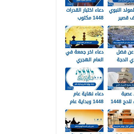
لمولد النبوي
دعاء اختبار القدرات
ف قصير
1448 مكتوب
عن فضل
دعاء اخر جمعة في
ي الحجة
العام الهجري
ويوم عرفة 1448 /
1447 ودخول العام
الجديد 1448
عصبة
دعاء نهاية عام
لحج 1448
1448 وبداية عام
1449