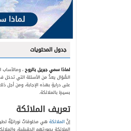
جدول المحتويات
لماذا سمي جبريل بالروح
، ومالأساب ال
السُّؤال يعدُّ من الأسئلة التي تدخل 
على درايةٍ بهذه الإجابة، ومن أجل ذلك 
بسيطٍ بالملائكة.
تعريف الملائكة
إنَّ
الملائكة
هي مخلوقاتٌ نورانيَّةٌ لطي
الملائكة بصورتهم الحقيقية، والملائكة ق