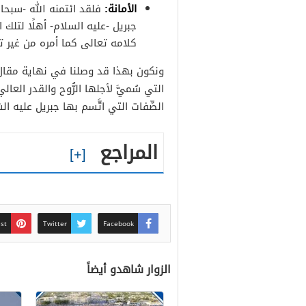
الأمانة:
فلقد ائتمنه الله -سبحان
جبريل -عليه السلام- أهلًا لتلك 
كلامه تعالى كما أمره من غير تب
ونكون بهذا قد وصلنا في نهاية مقا
التي سُميَّ لأجلها الرُّوح والقدر العال
الصِّفات التي اتَّسم بها جبريل عليه السّ
المراجع
est
Twitter
Facebook
الزوار شاهدو أيضاً