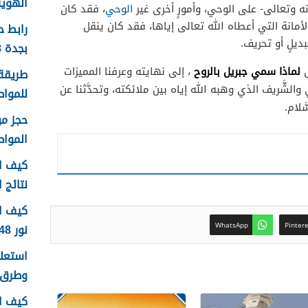
الهوية 1448 الرابط وا
ه وتعالى- على الوحي، وأمورٍ أخرى غير
الوحي
، فقد كان
الأمانة التي أعطاه الله تعالى إياها، فقد كان ينقل
رابط 
ديلٍ أو تحريف.
بجدة 1448
لماذا سمي جبريل بالروح
ل
، إلى نهايته وعرفنا المميزات
طريقة 
ي والشَّريف الذي وهبه الله إياه بين ملائكته، وتحدَّثنا عن
للمواطن
َلام.
الموا
كيف اع
نتائج اخ
كيف ا
نور 1448
WhatsApp
Pinter
وطرق 
كيف ا