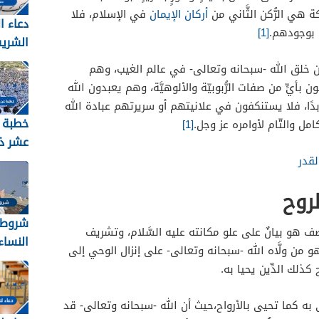
ئكة هي الرُّكن الثَّاني من
أركان الإيمان
في الإسلام، فلا
دعاء ا
ن بوجودهم.
[1]
الشري
2026 مكتوب
 خلق الله -سبحانه وتعالى- في عالم الغيب، وهم
 بأيٍّ من صفات الرُّبوبيّة والألوهيَّة، وهم يعبدون الله
بدًا، فلا يستنكفون في علانيتهم أو سريرتهم عبادة الله
خطبة 
كامل والتّام لأوامره عز وجل.
[1]
عشر ذ
لقدر
2026
روح
شروط 
ف هو بيانٌ على علو مكانته عليه السَّلام، وتشريف
النساء ل
هو من ولَّاه الله -سبحانه وتعالى- على إنزال الوحي إلى
ح كذلك الدِّين يحيا به.
ى به كما تحيى بالأرواح،حيث أن الله -سبحانه وتعالى- قد