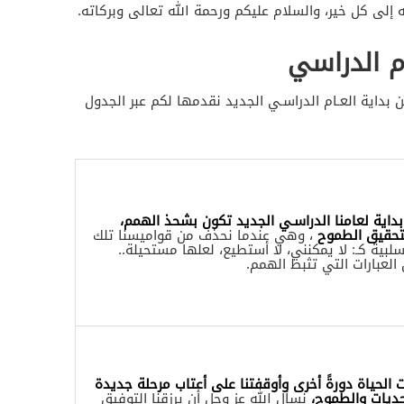
ه إلى كل خير، والسلام عليكم ورحمة الله تعالى وبركاته.
م الدراسي
ن بداية العـام الدراسـي الجديد نقدمها لكم عبر الجدول
داية لعامنا الدراسـي الجديد تكون بشحذ الهمم،
تحقيق الطموح
، وهي عندما نحذف من قواميسنا تلك
لسلبية كـ: لا يمكنني، لا أستطيع، لعلها مستحيلة..
العبارات التي تثبط الهمم.
 الحياة دورةً أخرى وأوقفتنا على أعتاب مرحلة جديدة
حديات والطموح،
نسأل الله عز وجل أن يرزقنا التوفيق