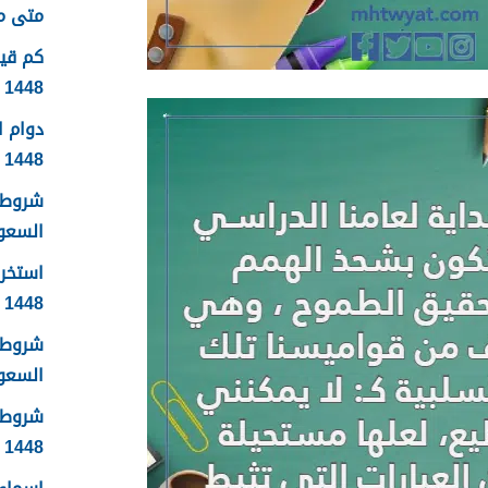
متى موعد
1448
دوام 
1448
شروط 
السعودية
استخرا
1448 الرابط والشروط بالتفصيل
شروط ا
السعودي
شروط 
1448