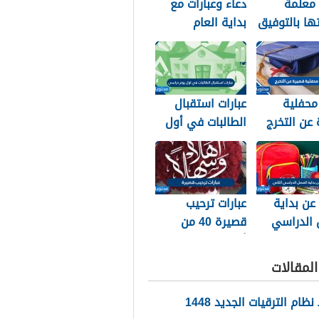
 معلمة
دعاء وعبارات مع
تها بالتوفيق
بداية العام
ح والتخرج
الهجري الجديد
1448
محفلية
عبارات استقبال
عن التخرج
الطالبات في أول
يوم دراسي 1448
 عن بداية
عبارات ترحيب
 الدراسي
قصيرة 40 من
1
أجمل عبارات ترحيب
للأحباب والأصدقاء
لمقالات
2026
ام الترقيات الجديد 1448