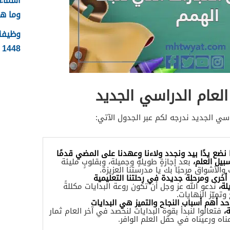
وما ه
وظيفة 
1448 الشروط وطريقة التقديم
العام الدراسي الجديد
اسي الجديد ندرجه لكم عبر الجدول الآتي:
 نضع يدًا بيد ونجدد ولاءنا وعهدنا على المضي قدمًا
يل العلم،
بعد إجازةٍ طويلةٍ وجميلة، وبقلوبٍ مليئة
 والأشواق مرحبًا بك يا مدرستنا العزيزة.
 أخرى ومرحلة جديدة في رحلتنا التعليمية
لة،
ندعو الله عز وجل أن تكون روعة البدايات مكللةً
وتميّز النهايات.
حد أهم أسباب النجاح والتميز هي البدايات
ة،
فتعالوا لنبدأ بقوة البدايات لنحصد في آخر العام ثمار
عناه ورعيناه في حقل العلم الوافر.