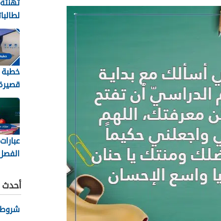
تهنئة
لطالبا
والنجا
2026
خطبة 
قصيرة 
2026
عبارات
الفصل
الثاني 448
أحدث ا
شروط نظ