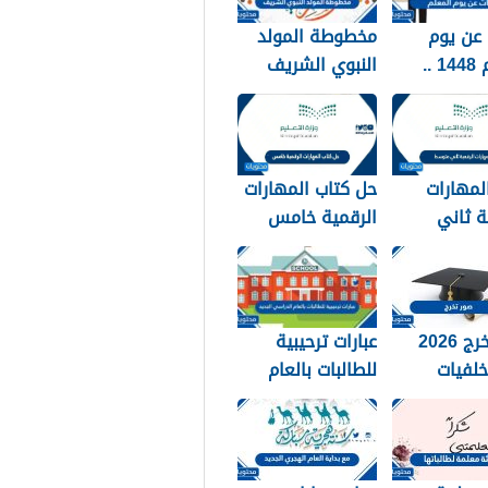
عن يوم
مخطوطة المولد
المعلم 1448 ..
النبوي الشريف
 عن يوم
2026 جديدة
 مكتوبة
لمهارات
حل كتاب المهارات
ة ثاني
الرقمية خامس
144
1448
صور تخرج 2026
عبارات ترحيبية
لفيات
للطالبات بالعام
 استكرات
الدراسي الجديد
التخرج
1448 بالصور