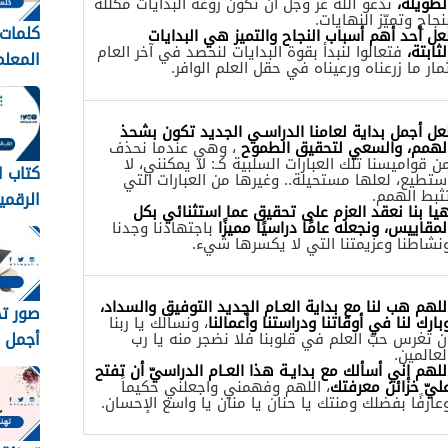
لطويلة،
ندعو الله عز وجل أن تكون روعة البدايات مكللةً
نجاح وتميّز النهايات.
كلمات 
عل أحد أهم أسباب النجاح والتميز هي البدايات
لثابتة،
فتعالوا لنبدأ بقوة البدايات لنحصد في آخر العام
مار ما زرعناه ورعيناه في حقل العلم الوافر.
عبارات
المعلم
عل أجمل بداية لعامنا الدراسـي الجديد تكون بشحذ
1448
لهمم، والسعي لتحقيق الطموح
، وهي عندما نحذف
ن قواميسنا تلك العبارات السلبية كـ: لا يمكنني، لا
كتاب ا
ستطيع، لعلها مستحيلة.. وغيرها من العبارات التي
ثبط الهمم.
الرقمي
يا بنا نعقد العزم على تحقيق عما استثنائي بكل
متوسط 8
لمقاييس، ونجعله عامًا دراسيًا مميزًا
باجتهادنا وجدنا
نشاطنا وعزيمتنا التي لا يكسرها شيء.
للهم هب لنا مع بداية العـام الجديد التوفيق والسداد،
بارك لنا في أوقاتنا ودراستنا وأعمالنا
، ونسألك يا ربنا
أجمل خ
ن تغرس حبّ العلم في قلوبنا فلا نضجر منه يا رب
لعالمين.
رمزيات
للهم إني أسألك مع بدايـة هذا العـام الدراسيّ أن تفتح
ليّ خزائن معرفتك
، اللهم وفهمني واجعلني حكيماً
مبروك 
عارفًا بفضلك ومنتك يا حنان يا منان يا واسع الإحسان.
1448