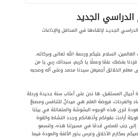
 الدراسي الجديد
لدراسـي الجديـد لإلقاءها في المحافل والإذاعات
 العالمين، السلام عليكم ورحمة الله تعالى وبركاته،
 فزدنا بفضلك علمًا وعملًا يا كريم، سبحانك ربي يا من
لى معلم الخلائق أجميعن سيدنا محمد وعلى آله وصحبه
ناة أجيال المستقبل، ها نحن على أعتاب سنة جديدة ورحلة
هاد والفرحات، فروضة العلم هي ميدانٌ للتنافس ومصنعٌ
عودة لنرى هذه الوجوه البشوشة والمتفائلة في بيتنا
 طويلة أراحت عقولكم وأذهانكم وجدد النشاط والقوة
ًا إلى جنب للمضي قدمًا في مسيرتنا هذه، ولنسمو
يكم بمكارم الأخلاق وغرس بذور الألفة والمودة فيما