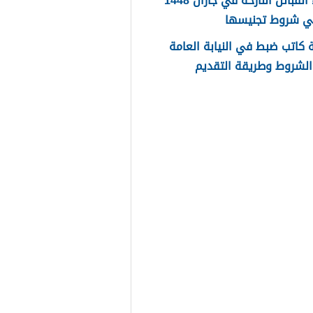
اسماء القبائل النازحة في جازان 1448
ي شروط تجنيسها
كاتب ضبط في النيابة العامة