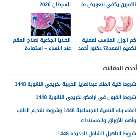
التمرين يكفي لتعويض ما
للسرطان 2026
فقده الجسم خلال النشاط
البدني
كم الوزن المناسب لعملية
الخلایا الجذعیة لعلاج العقم
تكميم المعدة؟ دكتور أحمد
عند النساء – استعادة
المصري استشاري جراحات
للمبیض والأمل في الحمل
السمنة في مصر
أحدث المقالات
شروط كلية الملك عبدالعزيز الحربية لخريجي الثانوية 1448
شروط القبول في ارامكو لخريجي الثانوية 1448
اعفاء بنك التنمية الاجتماعية 1448 وشروط تقديم الطلب
وأهم الأوراق والمستندات
شروط التاهيل الشامل الجديده 1448