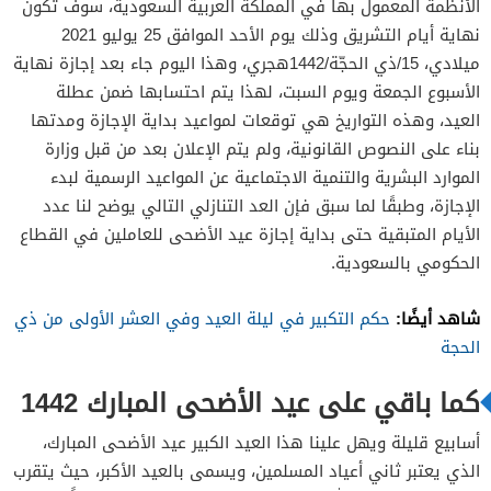
الأنظمة المعمول بها في المملكة العربية السعودية، سوف تكون
نهاية أيام التشريق وذلك يوم الأحد الموافق 25 يوليو 2021
ميلادي، 15/ذي الحجّة/1442هجري، وهذا اليوم جاء بعد إجازة نهاية
الأسبوع الجمعة ويوم السبت، لهذا يتم احتسابها ضمن عطلة
العيد، وهذه التواريخ هي توقعات لمواعيد بداية الإجازة ومدتها
بناء على النصوص القانونية، ولم يتم الإعلان بعد من قبل وزارة
الموارد البشرية والتنمية الاجتماعية عن المواعيد الرسمية لبدء
الإجازة، وطبقًا لما سبق فإن العد التنازلي التالي يوضح لنا عدد
الأيام المتبقية حتى بداية إجازة عيد الأضحى للعاملين في القطاع
الحكومي بالسعودية.
شاهد أيضًا:
حكم التكبير في ليلة العيد وفي العشر الأولى من ذي
الحجة
كما باقي على عيد الأضحى المبارك 1442
أسابيع قليلة ويهل علينا هذا العيد الكبير عيد الأضحى المبارك،
الذي يعتبر ثاني أعياد المسلمين، ويسمى بالعيد الأكبر، حيث يتقرب