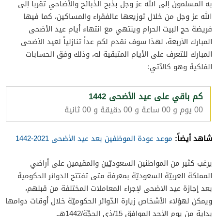
به المسلمون إلى الله عز وجل بذبح الذبائح والأضاحي تقرباً إلى
الله عز وجل من خلال توزيعها عالفقراء والمساكين، كما فيها
فريضة حج البيت الحرام وينتهي مع انتهاء أيام عيد الأضحى
المبارك الأربعة، لهذا سوف نقدم لكم عداً تنازلياً لعيد الأضحى
المبارك للتعرف على الأيام المتبقية له، وذلك وفق الحسابات
الفلكية وهو كالآتي:
كم باقي على عيد الأضحى 1442
00 يوم و 00 ساعة و 00 دقيقة و 00 ثانية
شاهد أيضاً:
موعد عودة الموظفين بعد عيد الأضحى 2021-1442
يرغب كثير من المواطنين السعوديّين والمقيمين على أراضي
المملكة العربيّة السعوديّة بمعرفة متى تفتتح الدوائر الحكومية
بعد إجازة عيد الاضحى لإجراء المعاملات المختلفة من قبلهم،
ويمكن لهؤلاء الأشخاص زيارة الدّوائر الحكوميّة خلال أوقات دوامها
بداية من يوم الأحد الموافق 15/ذي الحجّة/1442هـ.