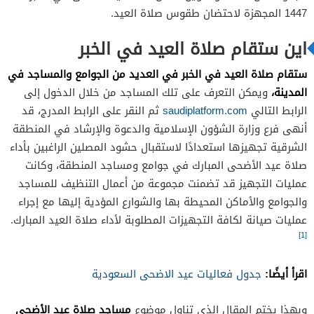
1447 المجهزة لاحتضان طقوس صلاة العيد.
اين ستقام صلاة العيد في الخبر
ستقام صلاة العيد في الخبر في العديد من الجوامع والمساجد في
المدينة،
ويمكن التعرف على تلك المساجد من خلال الدخول إلى
الرابط التالي
saudiplatform.com
ثم النقر على الرابط المدرج، قد
أنهى فرع وزارة الشؤون الإسلامية والدعوة والإرشاد في المنطقة
الشرقية تجهيزها استعدادًا لاستقبال حشود المصلين الراغبين بأداء
صلاة عيد الأضحى المبارك في جوامع ومساجد المنطقة، وكانت
عمليات التجهيز قد تضمنت مجموعة من أعمال التنظيف للمساجد
والجوامع والأماكن المحيطة بها والشوارع المؤدية إليها مع إجراء
عمليات صيانة لكافة التجهيزات المطلوبة لأداء صلاة العيد المبارك.
[1]
اقرأ أيضًا:
جدول فعاليات عيد الاضحى السعودية
مساجد صلاة عيد الأضحى
وبهذا يختم المقال الذي تناول موضوع