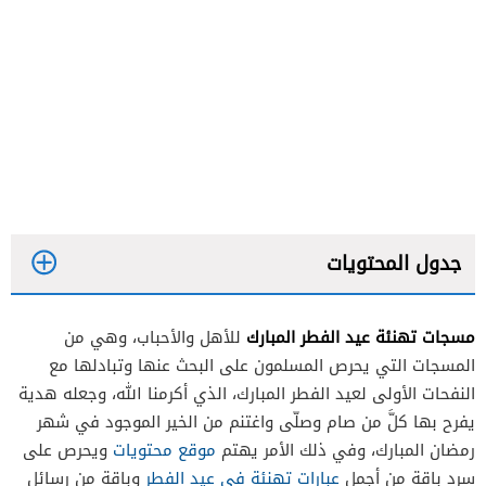
جدول المحتويات
مسجات تهنئة عيد الفطر المبارك
للأهل والأحباب، وهي من
المسجات التي يحرص المسلمون على البحث عنها وتبادلها مع
النفحات الأولى لعيد الفطر المبارك، الذي أكرمنا الله، وجعله هدية
يفرح بها كلَّ من صام وصلّى واغتنم من الخير الموجود في شهر
رمضان المبارك، وفي ذلك الأمر يهتم
موقع محتويات
ويحرص على
الخاطرة الأولى في فرحة عيد الفطر
سرد باقة من أجمل
عبارات تهنئة في عيد الفطر
وباقة من رسائل