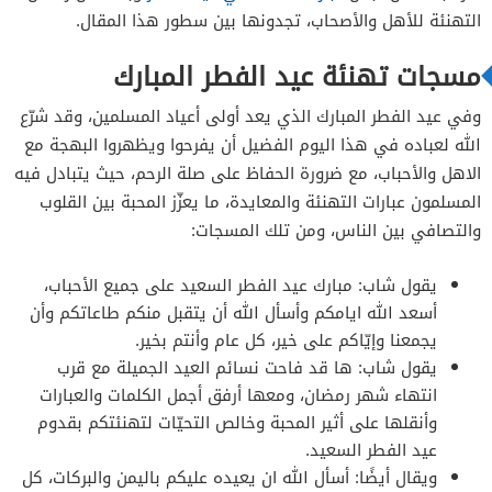
الخاطرة الثانية في معايدة الأهل
التهنئة للأهل والأصحاب، تجدونها بين سطور هذا المقال.
مسجات تهنئة عيد الفطر المبارك
وفي عيد الفطر المبارك الذي يعد أولى أعياد المسلمين، وقد شرّع
الله لعباده في هذا اليوم الفضيل أن يفرحوا ويظهروا البهجة مع
الاهل والأحباب، مع ضرورة الحفاظ على صلة الرحم، حيث يتبادل فيه
المسلمون عبارات التهنئة والمعايدة، ما يعزّز المحبة بين القلوب
والتصافي بين الناس، ومن تلك المسجات:
يقول شاب: مبارك عيد الفطر السعيد على جميع الأحباب،
أسعد الله ايامكم وأسأل الله أن يتقبل منكم طاعاتكم وأن
يجمعنا وإيّاكم على خير، كل عام وأنتم بخير.
يقول شاب: ها قد فاحت نسائم العيد الجميلة مع قرب
انتهاء شهر رمضان، ومعها أرفق أجمل الكلمات والعبارات
وأنقلها على أثير المحبة وخالص التحيّات لتهنئتكم بقدوم
عيد الفطر السعيد.
ويقال أيضًا: أسأل الله ان يعيده عليكم باليمن والبركات، كل