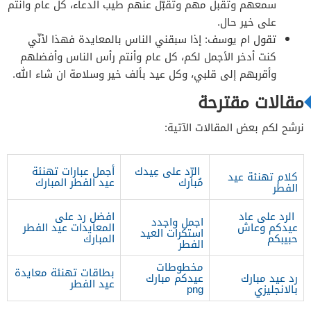
سمعهم وتقبل مهم وتقبّل عنهم طيب الدعاء، كل عام وأنتم
على خير حال.
تقول ام يوسف: إذا سبقني الناس بالمعايدة فهذا لأنّي
كنت أدخر الأجمل لكم، كل عام وأنتم رأس الناس وأفضلهم
وأقربهم إلى قلبي، وكل عيد بألف خير وسلامة ان شاء الله.
مقالات مقترحة
نرشح لكم بعض المقالات الآتية:
الرّد على عِيدك
أجمل عبارات تهنئة
كلام تهنئة عيد
مُبارك
عيد الفطر المبارك
الفطر
الرد على عاد
افضل رد على
اجمل واجدد
عيدكم وعاش
المعايدات عيد الفطر
استكرات العيد
حبيبكم
المبارك
الفطر
مخطوطات
بطاقات تهنئة معايدة
رد عيد مبارك
عيدكم مبارك
عيد الفطر
بالانجليزي
png