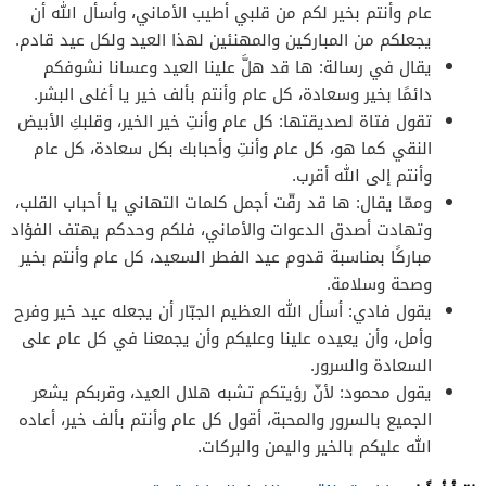
عام وأنتم بخير لكم من قلبي أطيب الأماني، وأسأل الله أن
يجعلكم من المباركين والمهنئين لهذا العيد ولكل عيد قادم.
يقال في رسالة: ها قد هلَّ علينا العيد وعسانا نشوفكم
دائمًا بخير وسعادة، كل عام وأنتم بألف خير يا أغلى البشر.
تقول فتاة لصديقتها: كل عام وأنتِ خير الخير، وقلبكِ الأبيض
النقي كما هو، كل عام وأنتِ وأحبابك بكل سعادة، كل عام
وأنتم إلى الله أقرب.
وممّا يقال: ها قد رقّت أجمل كلمات التهاني يا أحباب القلب،
وتهادت أصدق الدعوات والأماني، فلكم وحدكم يهتف الفؤاد
مباركًا بمناسبة قدوم عيد الفطر السعيد، كل عام وأنتم بخير
وصحة وسلامة.
يقول فادي: أسأل الله العظيم الجبّار أن يجعله عيد خير وفرح
وأمل، وأن يعيده علينا وعليكم وأن يجمعنا في كل عام على
السعادة والسرور.
يقول محمود: لأنّ رؤيتكم تشبه هلال العيد، وقربكم يشعر
الجميع بالسرور والمحبة، أقول كل عام وأنتم بألف خير، أعاده
الله عليكم بالخير واليمن والبركات.