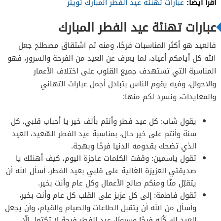
اقرأ أيضًا:
عبارات تهنئة عيد الفطر المبارك تويتر
عبارات تهنئة عيد الفطر المبارك
فالعيد هو أكثر المناسبات فرحًا، ومنه تم اشتقاق مصطلح جعل
الله كل أيامكم أعياد، لما يعرف عن العيد من الفرحة والسرور، فهو
المناسبة التي تستهدف جميع القلوب على اختلاف الأعمار
والاحوال، وفيه يقوم الناس بتبادل أجمل عبارات التهاني
والمعايدات، ونسرد لكم منها:
يقول شاب: كل عيد فطر وأنتم بألف خير يا أحباب قلبي، كل
سنة وأنتم على خير حال، بمناسبة عيد الفطر السّعيد، العيد
الذي تضحك بقدومه الدنيا فرحًا وبهجة.
تقول ياسمين: وقفت الكلمات عاجزة اليوم، كيف أهنئك يا
صديقتي العزيزة الغالية على قلبي بعيد الفطر، أسأل الله أن
يتقبّل منّا ومنكم صالح الأعمال وكل عام وأنت بخير.
تقول فاطمة: إلى كل عزيز على القلب كل عام وأنت بخير،
وأسأل من الله أن يتقبل الطاعات والصيام والقيام، وأن يجعل
العيد لك كُله فرحًا وسرورًا، عيد الفطر فرحة لا تكتمل إلّا