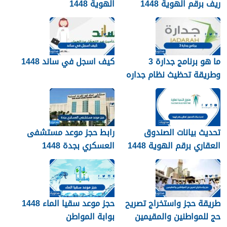
ريف برقم الهوية 1448
الهوية 1448
services.qiyas.sa
ما هو برنامج جدارة 3
كيف اسجل في ساند 1448
وطريقة تحظيث نظام جداره
1448
تحديث بيانات الصندوق
رابط حجز موعد مستشفى
العقاري برقم الهوية 1448
العسكري بجدة 1448
الرابط والخطوات
طريقة حجز واستخراج تصريح
حجز موعد سقيا الماء 1448
حج للمواطنين والمقيمين
بوابة المواطن