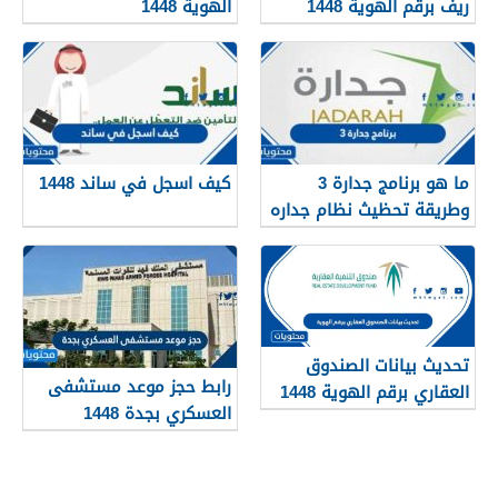
ريف برقم الهوية 1448
الهوية 1448
services.qiyas.sa
ما هو برنامج جدارة 3
كيف اسجل في ساند 1448
وطريقة تحظيث نظام جداره
1448
تحديث بيانات الصندوق
رابط حجز موعد مستشفى
العقاري برقم الهوية 1448
العسكري بجدة 1448
الرابط والخطوات