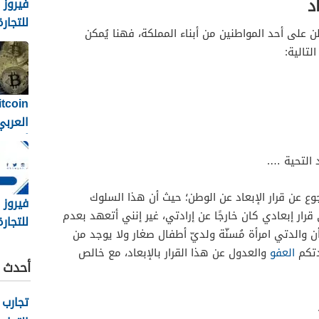
د
فيروز 
للتجارة
 على أحد المواطنين من أبناء المملكة، فهنا يُمكن
والمقا
لتالية:
خدمات
التشيي
العرب
أصبحت 
المشف
 التحية ….
الإنترن
الجديد
ع عن قرار الإبعاد عن الوطن؛ حيث أن هذا السلوك
فيروز 
ار إبعادي كان خارجًا عن إرادتي، غير إنني أتعهد بعدم
للتجارة
ن والدتي امرأة مُسنّة ولديّ أطفال صغار ولا يوجد من
والمقا
دتكم
العفو
والعدول عن هذا القرار بالإبعاد، مع خالص
متكامل
أحدث ا
والتور
المشار
تجارب 