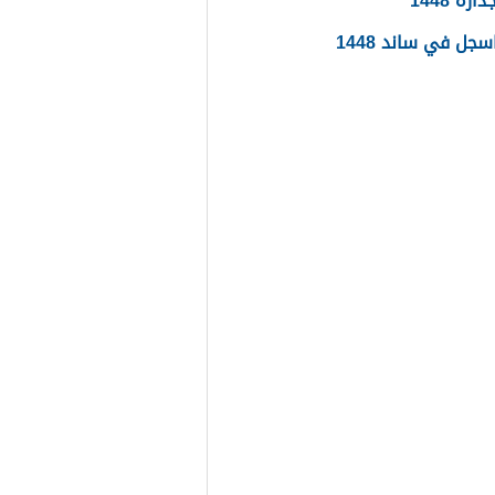
ره 1448
جل في ساند 1448