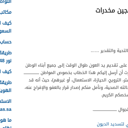
التواصل
ين مخدرات
مكاتب 
كيف ا
السعودية
حساب ع
ــ بالتحية والتقدير ……
طريقة
نور 1448
على تقديم يد العون طوال الوقت إلى جميع أبناء الوطن
كيف اس
أرسل إليكم هذا الخطاب بخصوص المواطن ــــــــــــــــــ
 الترويج، الحيازة، الاستعمال، أو غيرهم)، حيث أنه قد
طريقة 
ه الصحية، ونأمل منكم إصدار قرار بالعفو والإفراج عنه،
الهوية 48
شخصكم الكريم.
yas.sa
ـــــــــــــــــــــــــ.
ي لتسديد الديون