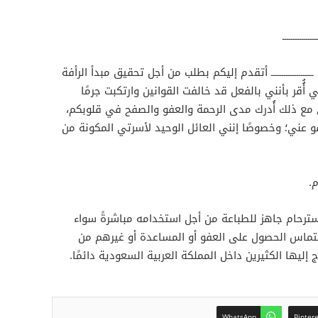
ـــــــــ
ية ــــــــــــــــــــ أتقدم إليكم بطلب من أجل تحقيق مبدأ الرأفة
أُُقر بأنني بالفعل قد خالفت القوانين وارتكبت جرمًا
مع ذلك أُدرك مدى الرحمة والعفو والصفح في قلوبكم،
فو عني؛ وخصوصًا إنني العائل الوحيد لأسرتي المكونة من
.
ترحام جاهز للطباعة من أجل استخدامه مباشرةً سواء
التماس الحصول على العفو أو المساعدة أو غيرهم من
 إليها الكثيرين داخل المملكة العربية السعودية دائمًا.
WhatsApp
Pinter