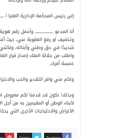
السلام عليكم ورحمة الله وبركاته
إلى رئيس المحكمة الإدارية العليا / ــــــــــــ
أنا المدعو ــــــــــــــــــــ وأحمل رقم هو
وتخفيف او رفع العقوبة عني، حيث أنني 
شديدًا في حق وطني وأبنائه، ولكنني 
واطلب من جلالة الملك إصدار قرار الع
خمسة أفراد.
ولكم مني وافر التقدير والحب والاحترام
وبذلك؛ نكون قد قدمنا لكم معروض اس
لأبناء الوطن أو المقيمين به من أجل 
الأغراض والاحتياجات الأخرى التي يحتاج
est
Twitter
Facebook