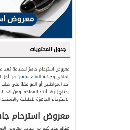
جدول المحتويات
معروض استرحام جاهز للطباعة يُعد من 
معروض استرحام من الابعاد
الملكي وجلالة
الملك سلمان
من أجل ال
معروض استرحام جاهز لسجي
أحد المواطنين أو الموافقة على طلب ع
يحتاج إليها أبناء المملكة، ومن هذا
معروض استرحام زواج
الاسترحام الجاهزة للطباعة والاستخدام
معروض استرحام جاه
هناك عدد كبير من نماذج معروض الاست