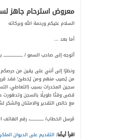
معروض استرحام جاهز لسج
السلام عليكم ورحمة الله وبركاته
أما بعد …
أتوجه إلى صاحب السمو / ـــــــــــــــــــ
ونظرًا إلى أنني على يقين من حرصكم 
من يُصيب منهم ومن يُخطئ؛ فقد قررت أن 
سجين المخدرات بسبب (التعاطي، التستر،
قضى وقتًا طويلًا بالسجن وتدهورت حالت
مع خالص التقدير والامتنان والشكر ل
مُرسل الخطاب/ ـــــــــــــــ، رقم الهاتف الجوال ــ
اقرأ أيضًا:
التقديم على الديوان الملك