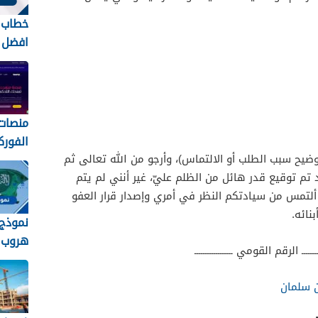
خطاب ا
افضل 
استقال
منصات
الفور
لمتداو
وضيح سبب الطلب أو الالتماس)، وأرجو من الله تعالى ثم
في عام 6
تم توقيع قدر هائل من الظلم عليّ، غير أنني لم يتم
 ألتمس من سيادتكم النظر في أمري وإصدار قرار العفو
نائه.
نموذج 
هروب 
ـــــــ الرقم القومي ــــــــــــــــــ
السعودية
ن سلمان