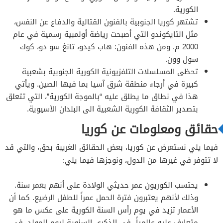
الكورية.
تشتهر كوريا الجنوبية بالفنون القتالية والدفاع عن النفس،
مثل التايكوندو التي أصبحت رياضة أولمبية رسمية في عام
2000 م. ومن هذه الفنون: هاب كيدو، تانغ سو دو، كوك
سول وون.
تحظى المسلسلات التلفزيونية الكورية الجنوبية بشعبية
كبيرة في أرجاء منطقة شرق آسيا بما فيها الصين. ويأتي
هذا في نطاق ما يطلق عليه “بالموجة الكورية”، التي تتعلق
بتصدير الثقافة الكورية الشعبية الى البلدان الآسيوية.
حقائق ومعلومات عن كوريا
فيما يلي نستعرض عن كوريا، بعض الحقائق الغريبة بحق، والتي قد
لا تتوفر في غيرها من الدول، ونوجزها فيما يلي:
يحتسب الكوريون عمر حديثي الولادة على أنهم بعمر سنة.
وذلك لأنهم يعتبرون فترة الحمل عمراً للطفل الرضيع. كما أن
الأعمار تزيد في يوم رأس السنة الكورية على عكس ما هو
متعارف عليه عالمياً في الذكرى السنوية ليوم المولد. في