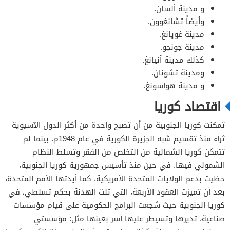
و مدينة ألسان.
وأيضاً تشانغوون.
مدينة غويانغ.
مدينة جونجو.
كذلك مدينة آنيانغ.
ومدينة تشونان.
و مدينة هواسونغ.
اقتصاد كوريا
تمكنت كوريا الجنوبية من أن تصبح واحدة من أكثر الدول الآسيوية
ثراء منذ تقسيم شبه الجزيرة الكورية في عام 1948م. بينما لم
تتمكن كوريا الشمالية من التخلص من الفقر وتسلط النظام
الشمولي فيها. في حين منذ تأسيس جمهورية كوريا الجنوبية،
حظيت بدعم الولايات المتحدة الأمريكية. كما أيدتها الأمم المتحدة،
بعد أن تميزت العقود الأربعة، التي تلت الهدنة بحكم تسلطي، في
كوريا الجنوبية حيث شجعت البرامج الحكومية على قيام مؤسسات
صناعية، تديرها وتسيطر عليها أسر بعينها مثل: مؤسستي