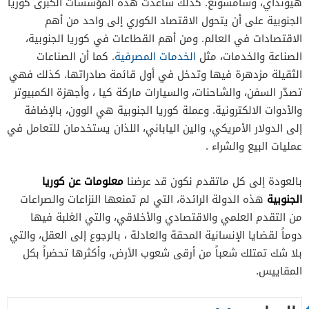
هيونداي، وسامسونغ. كذلك ساعدت هذه المؤسسات الكبرى كوريا
الجنوبية على أن يتحول الاقتصاد الكوري إلى واحد من أهم
الاقتصادات في العالم. ومن أهم القطاعات في كوريا الجنوبية،
الصناعة والخدمات، مثل
الخدمات المصرفية
. كما أن الصناعات
الثقيلة مزدهرة فيها وتدخل في أول قائمة صادراتها. كذلك فهي
تصدّر السفن، والشاحنات، والسيارات ماركة كيا ، وأجهزة الكمبيوتر
والأدوات الالكترونية. وعملة كوريا الجنوبية هي الوون، بالإضافة
إلى الدولار الأمريكي، والين الياباني، اللذان يستخدمان للتعامل في
عمليات البيع والشراء .
معلومات عن كوريا
بالعودة إلى كل ماتقدم نكون قد عرضنا
الجنوبية
هذه الدولة الرائدة، التي لم تمنعها النزاعات والصراعات
من التقدم العلمي والاقتصادي والأخلاقي، والتي الغلبة فيها
دوماً لقضايا الإنسانية المحقة والعادلة ، بالرجوع إلى العقل، والتي
بلا شك تمتلك شعباً من أرقى شعوب الأرض، وأكثرها تحضراً بكل
المقاييس.