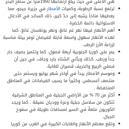
هي الأعلى في حيث يبلغ ارتفاعها 1950متراً عن سطح البحر.
ترتفع نسبة الرطوبة، وكميات
الأمطار
في جزيرة جيجو، مما
يعطيها مناخاً يشبه إلى حدّ كبير، ذلك السائد في الأدغال
الاستوائية دائمة الخضرة .
أهم الأنهار فيها نهر غم غانغ، ونهر يونغسان غانغ. كما
لهذه الأنهار سهول واسعة قابلة للفيضان توفر بيئة مناسبة
لزراعة الأرز الرطب.
يمر على كوريا الجنوبية أربعة فصول. كما وتتميز بصيف حار
جداً ورطب. كذلك ويأتي الشتاء بارد وجاف. في حين أن
فصلي الربيع والخريف قصيران للغاية.
وموسم الأمطار يبدأ في أواخر شهر يوليو ويستمر حتى
منتصف أغسطس. وكثيراً ما يسبب الفيضانات في المناطق
المنخفضة .
أكثر من 70 % من الأراضي الجبلية في المناطق الشرقية
تتكون من سلاسل جبلية وعرة ووديان عميقة . كما ويجد
الكوريون متعةً في السير لمسافات طويلة في سفوح
الجبال.
وتقع معظم الأنهار والغابات الكبيرة في الغرب من كوريا