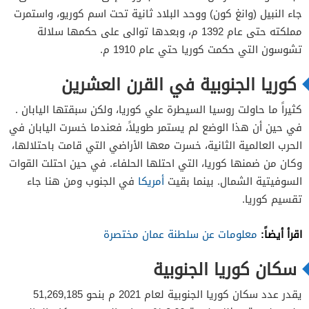
جاء النبيل (وانغ كون) ووحد البلاد ثانية تحت اسم كوريو، واستمرت
مملكته حتى عام 1392 م، وبعدها توالى على حكمها سلالة
تشوسون التي حكمت كوريا حتي عام 1910 م.
كوريا الجنوبية في القرن العشرين
كثيراً ما حاولت روسيا السيطرة علي كوريا، ولكن سبقتها اليابان .
في حين أن هذا الوضع لم يستمر طويلاً، فعندما خسرت اليابان في
الحرب العالمية الثانية، خسرت معها الأراضي التي قامت باحتلالها،
وكان من ضمنها كوريا، التي احتلها الحلفاء. في حين احتلت القوات
السوفيتية الشمال. بينما بقيت
أمريكا
في الجنوب ومن هنا جاء
تقسيم كوريا.
اقرأ أيضاً:
معلومات عن سلطنة عمان مختصرة
سكان كوريا الجنوبية
يقدر عدد سكان كوريا الجنوبية لعام 2021 م بنحو 51,269,185