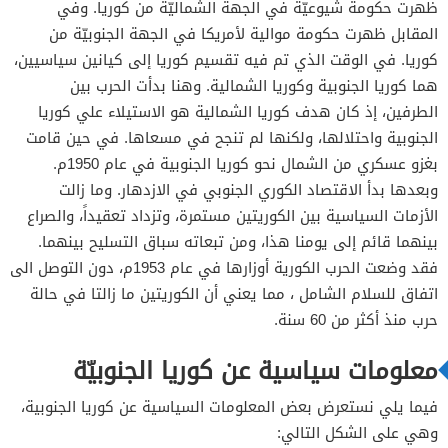
ظهرت حكومة شيوعيّة في الجهة الشماليّة من كوريا. وفي
المقابل ظهرت حكومة موالية لأمريكا في الجهة الجنوبيّة من
كوريا. في الوقت الذي تم فيه تقسيم كوريا إلى كيانين سياسيين،
هما كوريا الجنوبية وكوريا الشمالية. وهنا بدأت الحرب بين
الطرفين، إذ كان هدف كوريا الشمالية هو الاستيلاء علي كوريا
الجنوبية واحتلالها، ولكنها لم تنجح في مسعاها. في حين قامت
بغزو عسكري من الشمال نحو كوريا الجنوبية في عام 1950م.
وبعدها بدأ الاقتصاد الكوري الجنوبي في الازدهار. وما زالت
الأزمات السياسية بين الكوريتين مستمرة، وتزداد تعقيداً، والصراع
بينهما قائم إلى يومنا هذا، ومن تبعاته سباق التسليح بينهما.
فقد وضعت الحرب الكورية أوزارها في عام 1953م، دون التوصل الى
اتفاق للسلام الشامل ، مما يعني أن الكوريتين ما زالتا في حالة
حرب منذ أكثر من 60 سنة.
معلومات سياسية عن كوريا الجنوبيّة
فيما يلي نستعرض بعض المعلومات السياسية عن كوريا الجنوبية،
وهي على الشكل التالي: