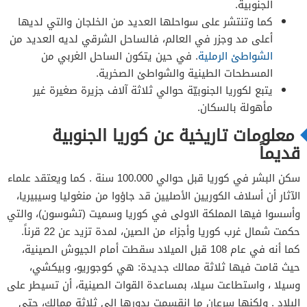
الجنوبية.
كما وتنتشر على سواحلها العديد من الخلجان والتي لديها
أعلى مد وجزر في العالم، فالساحل الشرقي لديه العديد من
الشواطئ الرملية
. في حين يتكون الساحل الغربي من
المسطحات الطينية والشواطئ الصخرية.
يتبع لكوريا الجنوبيّة حوالي ثلاثة آلاف جزيرة صغيرة غير
مأهولة بالسكان.
معلومات تاريخية عن كوريا الجنوبية
قديماً
سكن البشر في كوريا قبل حوالي 100.000 سنة . كما ويعتقد علماء
الآثار أن أسلاف الكوريين الأصليين قد جاؤوا من منغوليا وسيبيريا،
وأسسوا فيها المملكة الاولى في كوريا وسميت (تشوسون)، والتي
حكمت شمال غرب كوريا وأجزاء من الصين، لمدة تزيد عن 22 قرناً.
كما أنه في عام 108 قبل الميلاد سقطت أمام الجيوش الصينية،
حيث قامت فيها ثلاثة ممالك جديدة: هي كوجوريو، وبيكشي،
وسيلا ، واستطاعت سيلا، بمساعدة القوات الصينية، أن تسيطر على
البلاد . ولكنها سرعان ما انقسمت بدورها إلى ثلاثة ممالك، حتى