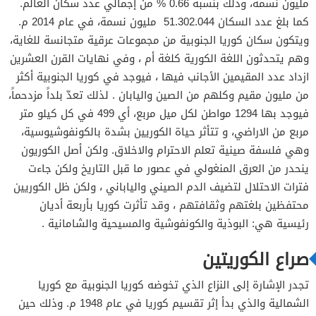
مليون نسمة، وذلك بنسبة 0.66 % من إجمالي عدد سكان العالم.
كما بلغ عدد السكان 51.302.044 مليون نسمة، في عام 2014 م.
ويتكون سكان كوريا الجنوبية من مجموعات عرقية متجانسة للغاية،
وهم يتحدثون اللغة الكورية كلغة أم ، وفي نهايات القرن العشرين
ازداد عدد المقيمين الأجانب فيها ، فيوجد في كوريا الجنوبية أكثر
من مليون مقيم وكلهم من الصين واليابان . لذلك تعدّ بلداً مزدحماً،
فيوجد بها 1294 مواطن لكل ميل مربع، أي 499 في كل كيلو متر
مربع من الاراضي، و تتأثر حياة الكوريين بشدة بالكونفوشيوسية،
وهي فلسفة صينية تعلم الاحترام والاخلاق. ولكن أصل الكوريون
ينحدر من العرق المنغولي في عصور ما قبل التاريخ ولكن جاءت
فترات الاحتلال لتضيف الدم الصيني والياباني ، ولكن ظل الكوريين
محتفظين بلغتهم وثقافتهم ، وقد تأثرت كوريا بأربعة أديان
رئيسية هي: البوذية والكونفوشية والمسيحية والشامانية .
صراع الكوريتين
تجدر الإشارة إلى النزاع الذي تخوضه كوريا الجنوبية مع كوريا
الشمالية والذي بدأ إثر تقسيم كوريا في عام 1948 م. وذلك حين