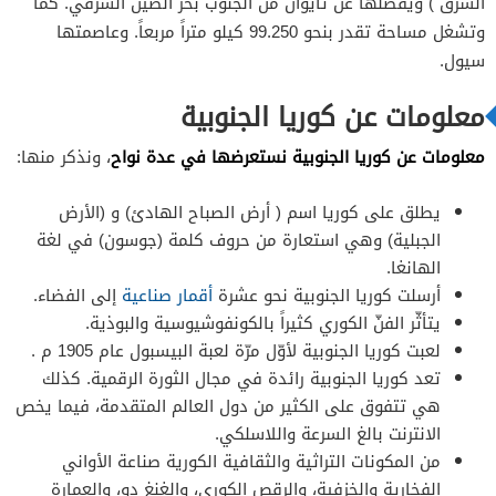
الشرق ) ويفصلها عن تايوان من الجنوب بحر الصين الشرقي. كما
وتشغل مساحة تقدر بنحو 99.250 كيلو متراً مربعاً. وعاصمتها
سيول.
معلومات عن كوريا الجنوبية
معلومات عن كوريا الجنوبية نستعرضها في عدة نواح
، ونذكر منها:
يطلق على كوريا اسم ( أرض الصباح الهادئ) و (الأرض
الجبلية) وهي استعارة من حروف كلمة (جوسون) في لغة
الهانغا.
أرسلت كوريا الجنوبية نحو عشرة
أقمار صناعية
إلى الفضاء.
يتأثّر الفنّ الكوري كثيراً بالكونفوشيوسية والبوذية.
لعبت كوريا الجنوبية لأوّل مرّة لعبة البيسبول عام 1905 م .
تعد كوريا الجنوبية رائدة في مجال الثورة الرقمية. كذلك
هي تتفوق على الكثير من دول العالم المتقدمة، فيما يخص
الانترنت بالغ السرعة واللاسلكي.
من المكونات التراثية والثقافية الكورية صناعة الأواني
الفخارية والخزفية، والرقص الكوري، والغنغ دو، والعمارة