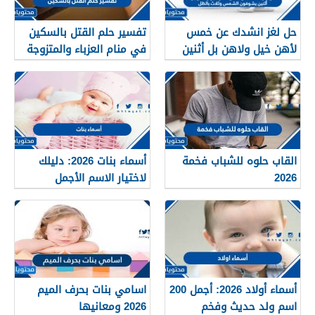
حل لغز انشدك عن خمس
تفسير حلم القتل بالسكين
لأهن خيل ولاهن بل أثنين
في منام العزباء والمتزوجة
يشوفون الشمس وثلاث
والحامل بالتفصيل
بالظل
القاب حلوه للشباب فخمة
أسماء بنات 2026: دليلك
2026
لاختيار الاسم الأجمل
لمولودتك القادمة
أسماء أولاد 2026: أجمل 200
اسامي بنات بحرف الميم
اسم ولد حديث وفخم
2026 ومعانيها