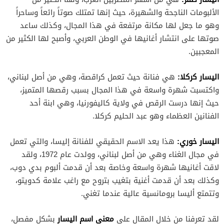
الألبومات الناجحة والشهيرة، حيث إنها تمتلك صوتاً رائعاً وساحراً
وهو ما جعل لها مكانة مرتفعة في هذا المجال، وكذلك ساعد
صوتها على انتشار أغانيها في الوطن العربي، وأصبح لها الكثير من
المعجبين.
اليسار كركلا:
هي فنانة حيث تعمل كراقصة، وهي من أصل لبناني،
واكتسبت شهرة واسعة في هذا المجال بسبب رقصها المتميز،
حيث إنها درست الرقص في ولاية كاليفورنيا، وهي ابنة أحد
الفنانين العظماء وهو عبد الحليم كركلا.
اليسار خوري:
هذا يعد الاسم الحقيقي للفنانة إليسا، والتي تعمل
في مجال الغناء وهي من أصل لبناني، وولدت عام 1972، ولقد
لاقت أغانيها شهرة واسعة وخاصة بعد أن قدمت ألبوم بدي دوب،
وكذلك بعد أن قدمت أغنية بتغيب بتروح مع راغب علامة كدويتو،
وتتمتع أليسا برومانسية عالية عندما تغني.
معنى اسم اليسار
لقد تعرفنا من خلال المقال على
بشكل مفصل،