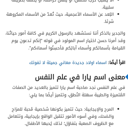
سلبية.
البُعد عن الأسماء الأعجمية، حيث تُعدّ من الأسماء المكروهة
شرعًا.
والجدير بالذكر أننا نستشهد بالرسول الكريم في كافة أمور حياتُنا،
وقد أمرنا حسن اختيار اسم المولود في قوله “إنكم تدعون يوم
القيامة بأسمائكم وأسماء آبائِكم فأحسِنُوا أسماءَكم”.
اقرأ أيضًا:
اسماء اولاد جديدة معاني جميلة لا تفوتك
معنى اسم يارا في علم النفس
في علم النفس نجد صاحبة اسم يارا تتميز بالعديد من الصفات
المُتميزة والطيبة سهلة النُطق، وتتميز أيضًا بما يلي:
المرح والإيجابية: حيث تتميز بكونها شخصية مُحبة للمزاح
والضحك، وفي أسوء الأمور تتقبل الواقع بإيجابية، وتتعامل
مع الظروف الصعبة بتفاؤل؛ لذلك يُحبها الأطفال.