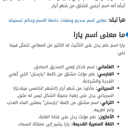
أيضًا أنه اسم أجنبي مُشتق من شهر أيار.
اقرأ أيضًا:
معنى اسم سديم وصفات حاملة الاسم وحكم تسميته
ما معنى اسم يارا
يارا اسم علم يدل على التأنيث له الكثير من المعاني تتمثل فيما
يلي:
العثماني:
اسم مُذكر يُعني الصديق الصادق.
الفارسي:
علم مؤنث مشتق من كلمة “يارستن” التي تُعني
القدرة والشجاعة.
السرياني:
مأخوذ من شهر أيار (الشهر الخامس ميلاديًا)
السرياني يدل على زهرة جميلة الشكل ليس له مثيل.
التركي:
اسم مشتق من كلمة “يارستن” بمعنى الماء العذب
وتم تعريبه.
الأمازون:
علم مؤنث يدل على فتاة الغابة.
اللغة المصرية القديمة:
يارا يشير إلى مملكة السماء.