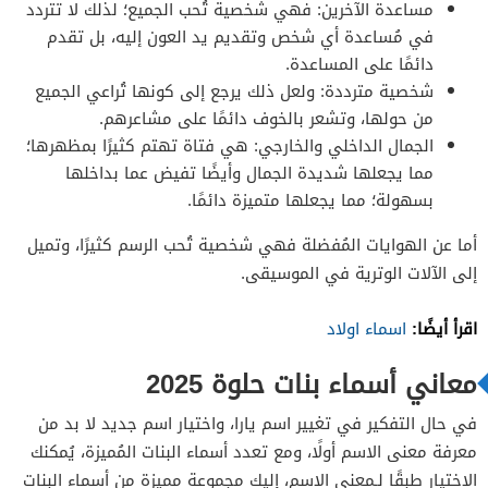
مساعدة الآخرين: فهي شخصية تُحب الجميع؛ لذلك لا تتردد
في مُساعدة أي شخص وتقديم يد العون إليه، بل تقدم
دائمًا على المساعدة.
شخصية مترددة: ولعل ذلك يرجع إلى كونها تُراعي الجميع
من حولها، وتشعر بالخوف دائمًا على مشاعرهم.
الجمال الداخلي والخارجي: هي فتاة تهتم كثيرًا بمظهرها؛
مما يجعلها شديدة الجمال وأيضًا تفيض عما بداخلها
بسهولة؛ مما يجعلها متميزة دائمًا.
أما عن الهوايات المُفضلة فهي شخصية تُحب الرسم كثيرًا، وتميل
إلى الآلات الوترية في الموسيقى.
اقرأ أيضًا:
اسماء اولاد
معاني أسماء بنات حلوة 2025
في حال التفكير في تغيير اسم يارا، واختيار اسم جديد لا بد من
معرفة معنى الاسم أولًا، ومع تعدد أسماء البنات المُميزة، يُمكنك
الاختيار طبقًا لـمعنى الاسم، إليك مجموعة مميزة من أسماء البنات