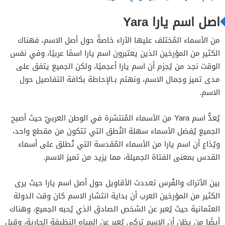
اصل اسم يارا Yara
من الأسماء المُختلف عليها الآراء خاصةً حول أصل الاسم، فهناك
الكثير من المؤرخين الذين يعتبرون اسم يارا اسمًا عربيًا، وفي نفس
الوقت نجد من يُجزم أن اسم يارا أعجميًا، ولكن الجميع يتفق على
مدى تميز وجمال الاسم، ونهتم بـالإحاطة بكافة التفاصيل حول
الاسم.
يُعدُّ اسم Yara من الأسماء المُنتشرة في الوطن العربيّ حيث أصبح
الجميع يُفضل الأسماء سهلة النُطق التي تتكون من مقطع واحد،
ويُذاع أن اسم يارا من الأسماء المُقدسة التي تُطلق على أسماء
القدس بمعنى الفتاة الجميلة، مما يزيد من تميز الاسم.
بين الأتراك والفُرس تعددت الأقاويل حول أصل اسم يارا حيث يرى
الكثير من المؤرخين العرب أن بداية انتشار الاسم كان وقت الدولة
العثمانية حيث يُعبر عن الشخص الصادق الذي يُحبه الجميع، وهناك
أيضًا من يظن أن الاسم تركي يُعبر عن المياه النظيفة الجارية، وقيل