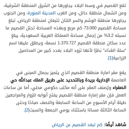
تقع القصيم في وسط البلاد يجاورها من الشرق المنطقة الشرقية،
ومن الشمال منطقة حائل، ومن الغرب
المدينة المنورة
، ومن الجنوب
يجاورها منطقة الوشم والسر اللتان تتبعان لمنطقة الرياض، تبلغ
مساحة القصيم 73.000 كم مربع وبهذه المساحة تحتل القصيم ما
نسبته 3.2% من إجمال مساحة المملكة العربية السعودية، يبلغ
عدد سكان منطقة القصيم 1.370.727 نسمة، ويطلق عليها اسم
“سلة الغذاء” نظرًا لأنها تزود البلاد بعدد كبير من المحاصيل
الزراعية
[1]
.
يقع مقر امارة منطقة القصيم الذي يتميز بجمال المبنى في
الإدارية بريدة وبالتحديد على طريق الملك عبدالله حي
العاصمة
الصفراء
ويُصنف المقر على أنه مكتب حكومي محلي، أما عن ساعات
العمل فإن مقر إمارة منطقة القصيم يفتح أبوابه للزوار والمراجعين
طيلة أيام الأسبوع من الساعة السابعة والنصف صباحًا وحتى
الساعة الثالثة مساءًا باستثناء يومي الجمعة والسبت
[2]
.
شاهد أيضًا:
كم تبعد القصيم عن الرياض