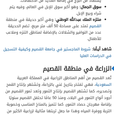
يستفاد من البرج في إقامة العديد من الاحتفالات.
سوق الجمال:
وهو أكبر سوق للإبل في العالم، وفيه يتم
شراء وبيع الإبل.
منتزه الملك عبدالله الوطني:
وهي أكبر حديقة في منطقة
القصيم
تمتد على مساحة 50 ألف متر مربع، تضم الحديقة
عدد من النوافير والشلالات بالإضافة لمناطق التنزه وملاعب
للأطفال.
شاهد أيضًا:
شروط الماجستير في جامعة القصيم وكيفية التسجيل
في الدراسات العليا
الزراعة في منطقة القصيم
تُعد القصيم من أهم المناطق الزراعية في المملكة العربية
السعودية
، فهي تفتخر بتاريخ غني بالزراعة، وتشتهر بإنتاج القمح
وتصديره، كما تشتهر القصيم بإنتاج التمور وتعد تمور القصيم من
أجود أنواع التمور في البلاد، ومنذ 50 عامًا تحتفل القصيم سنويًا
بإقامة مهرجان حصاد التمور، كما تتميز بالمناخ المناسب وخصوبة
التربة ووفرة المياه وهذا ما جعل تربتها مثالية لزراعية الكثير من