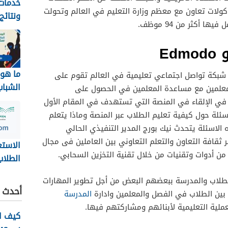
خدمات 
كولات تعاون مع معظم وزارة التعليم في العالم وتحولت
ونتائج
أكثر من 94 موظف.
بجامعة
1448
Ed
ما هو 
ر شبكة تواصل اجتماعي تعليمية في العالم تقوم على
الشباب
لمعلمين مع مساعدة المعلمين في الحصول على
2026
في الإلقاء في المنصة التي تستهدف في المقام الأول
اسئلة حول كيفية تعليم الطلاب عبر المنصة وماذا يتعلم
الاسئلة يتحدث نيك بورج المدير التنفيذي الحالي
ثقافة التعاون والتعلم التعاوني بين العاملين فى مجال
الاستع
من أدوات وتقنيات من خلال تقنية التخزين السحابي.
الطلاب
طلاب والمدرسة ببعضهم البعض من أجل تطوير المهارات
نظام ن
أحدث ا
 بين الطلاب في الفصل والمعلمين وادارة
المدرسة
ov.sa
عملية التعليمية لأبنائهم ومشاركتهم فيها.
كيف ا