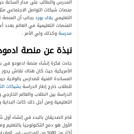
المدرس والطالب على مدار الساعة حي
منصات شبكات التواصل الاجتماعي مث
التعليمي
بلاك بورد
المنصات التعليمية في العالم بعدد أ
عضاء
مدرسة
وكذلك ولي الأمر .
نبذة عن منصة ادمودو odo
الأمريكية حيث كان هناك نقاش يدور 
المساندة الفنية للمدارس بالولاية حيث
للطلاب خارج إطار الدراسة
بشبكات الت
الدراسة بين الطلاب والعالم الخارجي
التعليمية ومن أجل ذلك كانت البداي
قام الصديقان بالبدء في إنشاء أول 
الأول هو دمج التكنولوجيا بالتعليم و
أكثر من 80% من المدارس في ا