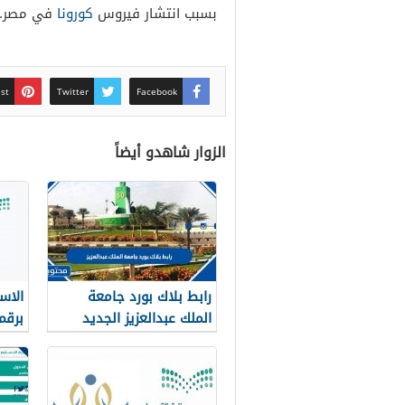
بسبب انتشار فيروس
كورونا
في مصر.
est
Twitter
Facebook
الزوار شاهدو أيضاً
رابط بلاك بورد جامعة
الاس
الملك عبدالعزيز الجديد
1448 blackboard kau
نور noor.moe.gov.sa