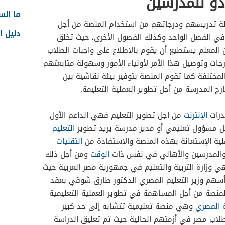
دو للمدرسين
ما الس
ة تدريسهم ودرجاتهم من استخدام المنصة من أجل
دليل ا
ي الفصل الواحد وكذلك الفصول الأخرى، حيث تخلق
ن المعلم يستطيع أن يقوم بالاطلاع على واجبات الطلاب
جات وتوصيل هذا الأمر لأولياء الأمور وسهولة متابعتهم
مختلفة كما تقوم المنصة بتوفير بيئة نقاشية بين
رج المدرسة من أجل تطوير العملية التعليمة.
درات
الإنترنت
من أجل تطوير التعليم فهي الداعم الأول
فكل مسؤول تعليمي أو مدير مدرسة يريد تطوير
التعليم
ة الإستعانة بهذه المنصة والاستفادة من
التقنيات
 والمدرسين والأهالي في نفس ذات
الوقت
ومن أجل ذلك
ي وزارة التربية والتعليم في جمهورية مصر العربية حيث
سهم وزير التعليم المصري الدكتور طارق شوقي بعقد
المنصة من أجل المساهمة في تطوير العملية التعليمية
ة المصري
وهي منصة تعليمية تتشابه إلى حد كبير
طلاب مصر في أزمتهم الحالية حيث تم تعليق الدراسة