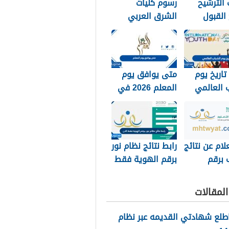
الترشيح
رسوم كليات
 القبول
الشرق العربي
 الملك خالد
1448 وكيفية
تسديد الرسوم
تاريخ يوم
متى يوافق يوم
 العالمي
المعلم 2026 في
جميع الدول
العربية
لام عن نتائج
رابط نتائج نظام نور
 برقم
برقم الهوية فقط
الهويه 1448 عبر
الان 1448
ور
لمقالات
noor.moe.g
طلع شهادتي القديمه عبر نظام