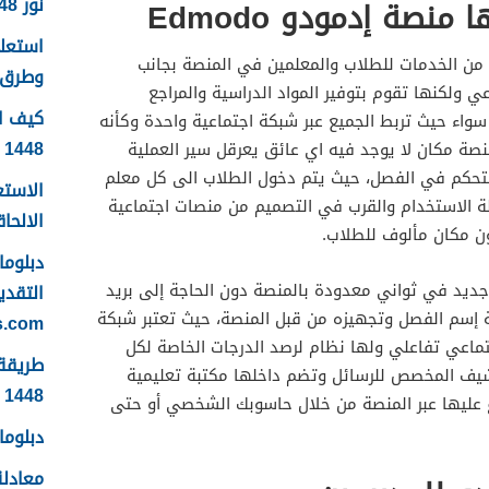
نور 1448
نصة إدمودو Edmodo
ن الخدمات للطلاب والمعلمين في المنصة بجانب
وطرق 
 ولكنها تقوم بتوفير المواد الدراسية والمراجع
كيف ا
سواء حيث تربط الجميع عبر شبكة اجتماعية واحدة وكأنه
1448
صة مكان لا يوجد فيه اي عائق يعرقل سير العملية
متحكم في الفصل، حيث يتم دخول الطلاب الى كل معلم
الاستع
ة الاستخدام والقرب في التصميم من منصات اجتماعية
الالحاقي 
 مكان مألوف للطلاب.
يد في ثواني معدودة بالمنصة دون الحاجة إلى بريد
التقدي
بة إسم الفصل وتجهيزه من قبل المنصة، حيث تعتبر شبكة
s.com
اعي تفاعلي ولها نظام لرصد الدرجات الخاصة لكل
رشيف المخصص للرسائل وتضم داخلها مكتبة تعليمية
1448 بالتفصيل
ع عليها عبر المنصة من خلال حاسوبك الشخصي أو حتى
دبلومات
معادلة 