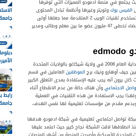
ث يجتمع في منصة ادمودو المميزات التي توفرها
الاستع
ل
الفيس بوك
وتويتر وغيرها وأنظمة تبادل المحتوى
جامعة
بجانب أن المنصة تستخدم تقنيات الويب 2 المتقدمة مما جعلها أولى
القبول
 تخطى 47 مليون عضو ما بين معلم وطالب ومدير
1448
edm
دبلوما
الأميرة 
جاءت فكرة إنشاء منصة ادمودو فى بداية العام 2008 في ولاية شيكاغو بالولايات المتحدة
بين جيف أوهارو ونيك برج
الموظفين
العاملين في قسم
 كان يرون أنه يجب عليه الإستفادة بمدى التعلق الكبير
واصل الاجتماعي
وأن هناك حالة من عدم الانقطاع أثناء
رابط ب
 ولهذا يجب الاستفادة من هذه التقنيات في العملية
جامعة 
ة وبدعم مقدم من مؤسسات تعليمية لها نفس الهدف.
عبدالع
شبكة تواصل اجتماعي تعليمية في شبكة ادمودو هدفها
kau
منذ انطلاقها لاقت الشبكة نجاح كبير حيث اعتمد عليها
لولايات المتحدة الأمريكية وأصبحت المنصة من أشهر المنصات