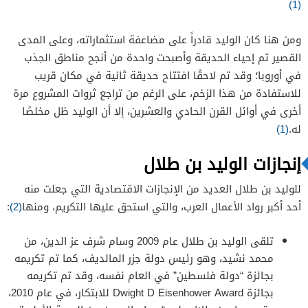
(1)
ومن هنا كان الوليد قادراً على مضاعفة استثماراته، وعلى المدى
القصير تم إحياء الحديقة وأصبحت واحدة من أنجح مناطق الجذب
في أوروبا؛ وقد تم لاحقًا افتتاح حديقة ثانية في مكان قريب
للاستفادة من هذا الزخم، على الرغم من تراجع ثروات المشروع مرة
أخرى في أوائل القرن الحادي والعشرين، إلا أن الوليد ظل مخلصًا
له.
(1)
إنجازات الوليد بن طلال
للوليد بن طلال العديد من الإنجازات الاقتصادية التي جعلت منه
أحد أكبر رواد الأعمال العرب، والتي استحق عليها التكريم، ومنها
(2)
:
تلقى الوليد بن طلال عام 2009 وسام شرف عز الدين، من
محمد نشيد، وهو رئيس دولة جزر المالديف، كما تم تكريمه
بجائزة “دولة فلسطين” في العام نفسه، وقد تم تكريمه
بجائزة Dwight D Eisenhower Award للابتكار، في عام 2010،