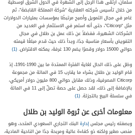
سلمان، ارتقى هذا الرجل إلى الشهرة في الدول الشرق أوسطية
من خلال تأسيس شركته العقارية “شركة المملكة القابضة”، ثم
غامر في مجال التمويل وأصبح مرتبطًا بمؤسسات بمليارات الدولارات
مثل “Citicorp”، حتى أنه استمر في الاستثمار في العديد من
الشركات الشهيرة، ففضلاً عن ذلك عمل بن طلال في مجال
التفويض بأسعار مناسبة جدًا، وبدأ ذلك حيث قدم مبلغًا قيمته
حوالي 15000 دولار وقصرًا يضم 130 غرفة، يمكنه الاقتراض.
(1)
وظل على ذلك الحال لغاية الفترة الممتدة ما بين 1990-1991، إذ
قام الوليد بن طلال بشراء ما يقارب 15 في المائة من مجموعة
Citicorp المصرفية، وذلك مقابل حوالي 800 مليون دولار أمريكي،
بالإضافة إلى ذلك، لقد حصل على حصة تصلّ إلى 11 في المائة
في سلسلة البيع بالتجزئة.
(1)
معلومات أخرى عن ثروة الوليد بن طلال
وبصفته رئيس مجلس
إدارة
البنك التجاري السعودي المتحد، وهو
منصب صغير ولكنه ذو كفاءة عالية ومربحة جدًا من الناحية المادية،