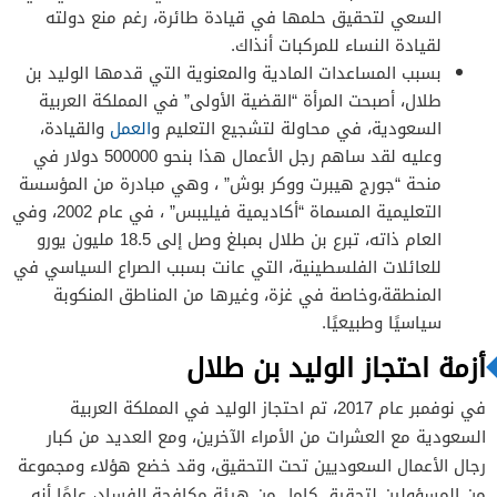
السعي لتحقيق حلمها في قيادة طائرة، رغم منع دولته
لقيادة النساء للمركبات أنذاك.
بسبب المساعدات المادية والمعنوية التي قدمها الوليد بن
طلال، أصبحت المرأة “القضية الأولى” في المملكة العربية
السعودية، في محاولة لتشجيع التعليم و
العمل
والقيادة،
وعليه لقد ساهم رجل الأعمال هذا بنحو 500000 دولار في
منحة “جورج هيبرت ووكر بوش” ، وهي مبادرة من المؤسسة
التعليمية المسماة “أكاديمية فيليبس” ، في عام 2002، وفي
العام ذاته، تبرع بن طلال بمبلغ وصل إلى 18.5 مليون يورو
للعائلات الفلسطينية، التي عانت بسبب الصراع السياسي في
المنطقة،وخاصة في غزة، وغيرها من المناطق المنكوبة
سياسيًا وطبيعيًا.
أزمة احتجاز الوليد بن طلال
في نوفمبر عام 2017، تم احتجاز الوليد في المملكة العربية
السعودية مع العشرات من الأمراء الآخرين، ومع العديد من كبار
رجال الأعمال السعوديين تحت التحقيق، وقد خضع هؤلاء ومجموعة
من المسؤولين لتحقيق كامل من هيئة مكافحة الفساد، علمًا أنه