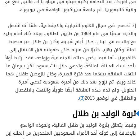
في أمريكا، عند التحاقه بكلية مينلو في مينلو بارك، والتي تقع في
ولاية كاليفورنيا، ثم جامعة سيراكيوز الواقعة في نيويورك.
إذ تخصص في مجال العلوم التجارية والاجتماعية، علمًا أنه انفصل
والديه رسميًا في عام 1969 عن طريق الطلاق، وبعد ذلك أقام وليد
مع والدته في لبنان، خلال أيام شبابه، وكان بن طلال غير منضبط
تمامًا وكان يهرب كثيرًا من منزله خلال طفولته قبل الانتقال إلى
كالفيورنيا، أما فيما يخص حياته الاجتماعية وزواجه، فقد ارتبط أولاً
بأحد نساء العائلة المالكة، وتدعى دلال بنت سعود، لكن سرعان ما
انتهت العلاقة بينهما بعد فترة قصيرة، وكان للزوجين طفلان هما
خالد وريم، ثم تزوج بعد ذلك من أميرة سعودية تدعى أميرة
الطويل، ولم تدم هذه العلاقة أيضًا طويلًا وانتهت بالانفصال
والطلاق في نوفمبر 2013
(3)
.
ثروة الوليد بن طلال
وفيما يتعلق بثروة الوليد بن طلال المالية، ونفوذه الواسع،
بالإضافة إلى كونه أحد الأمراء السعوديين المنحدرين من الملك إبن