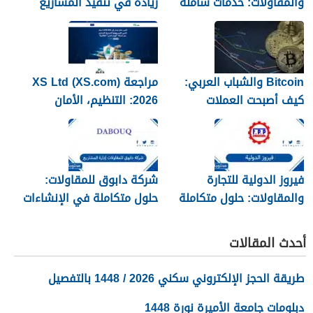
والمقاولات: خدمات شاملة
ريادة في تنفيذ المشاريع
في التشييد والتوريد
الإنشائية والأعمال
الهندسية
Bitcoin والشباب العربي:
مراجعة XS Ltd (XS.com)
كيف أصبحت العملات
2026: التنظيم، الأمان
المشفرة عملة الإنترنت للجيل
والسحوبات
الجديد
فيروز الدولية للتجارة
شركة دابوق للمقاولات:
والمقاولات: حلول متكاملة
حلول متكاملة في الإنشاءات
في البناء والتوريد وإدارة
وإدارة المشاريع
المشاريع
أحدث المقالات
طريقة الحجز الإلكتروني سكني 2026 / 1448 بالتفصيل
دبلومات جامعة الأميرة نورة 1448