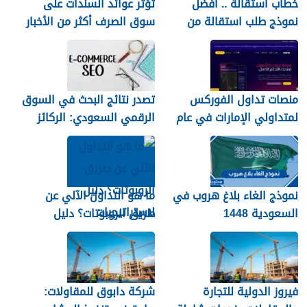
خطاب استقالة .. افضل
تؤثر عوائد السندات على
نموذج طلب استقالة من
سوق الصرف أكثر من الأخبار
العمل
– إليكم السبب
منصات تداول الفوركس
تصدر نتائج البحث في السوق
لمتداولي الإمارات في عام
الرقمي السعودي: الركائز
2026
والاستراتيجيات الفعالة
نموذج الغاء بلاغ هروب في
ما هو التداول الآلي عن
السعودية 1448
طريق الروبوتات؟ دليل
لاستراتيجيات التداول الآلي
فيروز الدولية للتجارة
شركة دابوق للمقاولات: