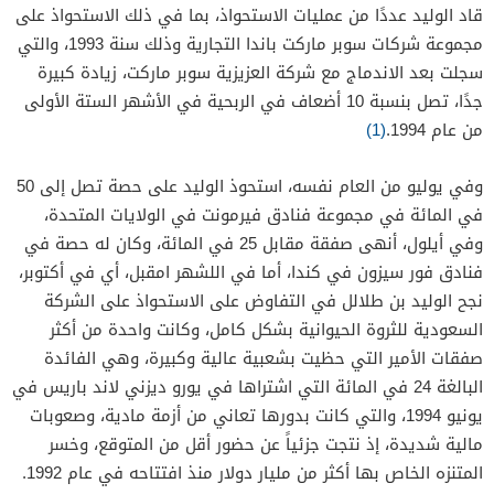
قاد الوليد عددًا من عمليات الاستحواذ، بما في ذلك الاستحواذ على
مجموعة شركات سوبر ماركت باندا التجارية وذلك سنة 1993، والتي
سجلت بعد الاندماج مع شركة العزيزية سوبر ماركت، زيادة كبيرة
جدًا، تصل بنسبة 10 أضعاف في الربحية في الأشهر الستة الأولى
من عام 1994.
(1)
وفي يوليو من العام نفسه، استحوذ الوليد على حصة تصل إلى 50
في المائة في مجموعة فنادق فيرمونت في الولايات المتحدة،
وفي أيلول، أنهى صفقة مقابل 25 في المائة، وكان له حصة في
فنادق فور سيزون في كندا، أما في اللشهر امقبل، أي في أكتوبر،
نجح الوليد بن طلالل في التفاوض على الاستحواذ على الشركة
السعودية للثروة الحيوانية بشكل كامل، وكانت واحدة من أكثر
صفقات الأمير التي حظيت بشعبية عالية وكبيرة، وهي الفائدة
البالغة 24 في المائة التي اشتراها في يورو ديزني لاند باريس في
يونيو 1994، والتي كانت بدورها تعاني من أزمة مادية، وصعوبات
مالية شديدة، إذ نتجت جزئياً عن حضور أقل من المتوقع، وخسر
المتنزه الخاص بها أكثر من مليار دولار منذ افتتاحه في عام 1992.