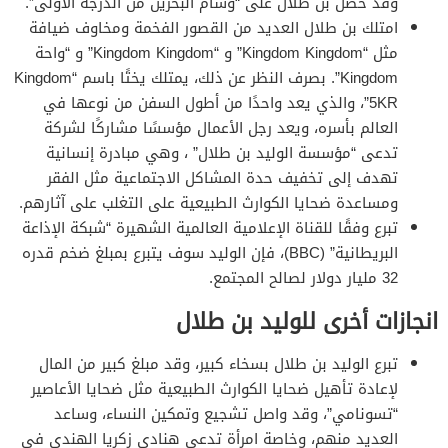
وقد حصل بن طلال على “وسام البحرين من الدرجة الأولى”.
امتلك بن طلال العديد من القصور الفخمة ومخاوف ضيافة
مثل “Kingdom Kingdom” و “Kingdom Kingdom” و “واحة
Kingdom”. بصرف النظر عن ذلك، يمتلك يختًا باسم “Kingdom
5KR”، والذي يعد واحدًا من أطول السفن من نوعها في
العالم بأسره، ويعد رجل الأعمال مؤسسًا مشاركًا لشركة
تدعى “مؤسسة الوليد بن طلال” ، وهي مبادرة إنسانية
تهدف إلى تخفيف حدة المشاكل الاجتماعية مثل الفقر
ومساعدة ضحايا الكوارث الطبيعية على التغلب على آثارهم.
تبرع وفقًا للقناة الإعلامية العالمية الشهيرة “شبكة الإذاعة
البريطانية” (BBC)، فإن الوليد سوف يتبرع بمبلغ ضخم قدره
32 مليار دولار لصالح المجتمع.
انجازات أخرى للوليد بن طلال
تبرع الوليد بن طلال بسخاء كبير، وقد مبلغ كبير من المال
لإعادة تأهيل ضحايا الكوارث الطبيعية مثل ضحايا الأعاصير
“تسونامي”، وقد واصل تشجيع وتمكين النساء، وساعد
العديد منهم، وخاصة امرأة تدعى هنادي زكريا الهندي في