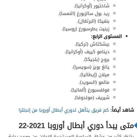
شاختيور (أوكرانيا).
ريد بول سالزبورغ (النمسا).
بنفيكا (البرتغال).
زينيت بطرسبورغ (روسيا).
المستوى الرابع:
بيشكتاش (تركيا).
دينامو كييف (أوكرانيا).
بروج (بلجيكا).
يانغ بويز (سويسرا).
ميلان (إيطاليا).
مالمو (السويد).
فولفسبورغ (ألمانيا).
شيريف (مولدوفا).
شاهد أيضاً:
كم فريق يتأهل لدوري أبطال أوروبا من إنجلترا
متى يبدأ دوري أبطال أوروبا 2021-22
ينتظر كثير من عشاق الساحرة المستديرة الإعلان عن موعد بداية