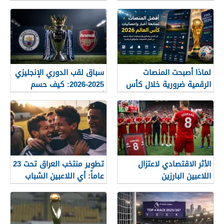
لماذا أصبحت المنصات
سباق لقب الدوري الإنجليزي
الرقمية ضرورية خلال كأس
2025-2026: كيف حسم
العالم؟
أرسنال اللقب في النهاية؟
الأثر الاقتصادي لاعتزال
تطوير منتخب العراق تحت 23
اللاعبين البارزين
عاماً: أي اللاعبين الشباب
جاهزون للاختراق الدولي؟