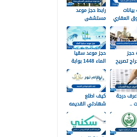
بيانات
رابط حجز موعد
ق العقاري
مستشفى
برقم الهوية 1448
العسكري بجدة
 والخطوات
1448
 حجز
حجز موعد سقيا
اج تصريح
الماء 1448 بوابة
واطنين
المواطن
ن 1448
عرف درجة
كيف اطلع
 ..
شهادتي القديمه
لام عن نتائج
عبر نظام نور 1448
القدرات