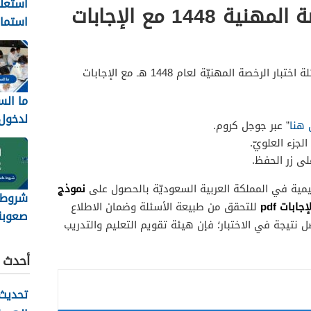
استعل
تجميعة اسئلة الرخصة المهنية 1448 مع الإجابات
استمار
8
تجديد
فيما يأتي خطوات تحميل تجميعة أسئلة اختبار الرخصة المهنيّة لعام 1448 هـ مع الإجابات
ما الس
لدخول
 هنا
” عبر جوجل كروم.
1448
جزء العلويّ.
لى زر الحفظ.
نموذج
يمية في المملكة العربية السعوديّة بالحصول على
شروط ح
للتحقق من طبيعة الأسئلة وضمان الاطلاع
صعوبة
نتيجة في الاختبار؛ فإن هيئة تقويم التعليم والتدريب
على عمل 
أحدث ا
تحديث 