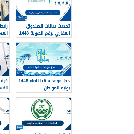
تحديث بيانات الصندوق
رابط
العقاري برقم الهوية 1448
العسك
الرابط والخطوات
حجز موعد سقيا الماء 1448
كيف 
بوابة المواطن
الاس
القدرا