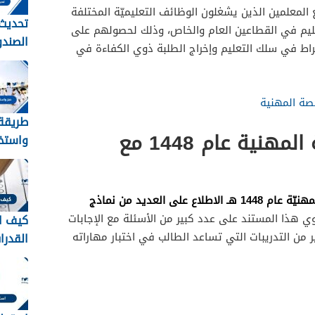
المعلمين الذين يشغلون الوظائف التعليميّة المختلفة
تحديث 
عليم في القطاعين العام والخاص، وذلك لحصولهم على
الصندو
راط في سلك التعليم وإخراج الطلبة ذوي الكفاءة في
الرابط
خصة المهنية
طريقة
نموذج اسئلة الرخصة المهنية عام 1448 مع
واستخر
حج للم
والمقيمي
يمكن للراغبين بتقديم اختبار الرخصة المهنيّة عام 1448 هـ الاطلاع على العديد من نماذج
وي هذا المستند على عدد كبير من الأسئلة مع الإجابات
كيف ا
 من التدريبات التي تساعد الطالب في اختبار مهاراته
القدرات
الاستع
اختبار 
1448