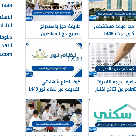
1448
الاستع
الالحاقي 
 حجز موعد مستشفى
طريقة حجز واستخراج
ري بجدة 1448
تصريح حج للمواطنين
والمقيمين 1448
التقدي
s.com
اعرف درجة القدرات ..
كيف اطلع شهادتي
تعلام عن نتائج اختبار
القديمه عبر نظام نور 1448
ت 1448