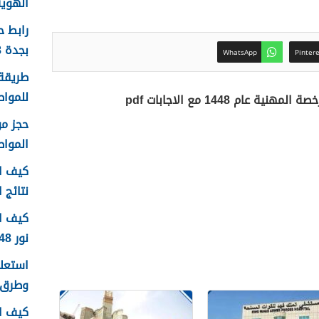
الهوية 1448 الرابط وا
رابط 
بجدة 1448
WhatsApp
Pinter
طريقة 
للمواطن
ام 1448 مع الاجابات pdf
الموا
كيف اع
نتائج اخ
كيف ا
نور 1448
وطرق 
كيف ا