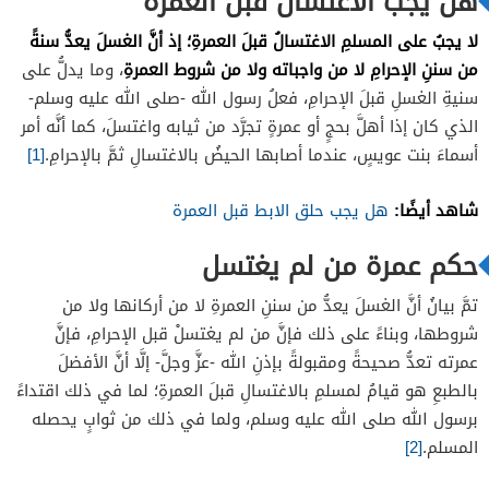
هل يجب الاغتسال قبل العمرة
لا يجبُ على المسلمِ الاغتسالُ قبلَ العمرةِ؛ إذ أنَّ الغسلَ يعدُّ سنةً
من سننِ الإحرامِ لا من واجباته ولا من شروط العمرةِ
، وما يدلُّ على
سنيةِ الغسلِ قبلَ الإحرامِ، فعلُ رسول الله -صلى الله عليه وسلم-
الذي كان إذا أهلَّ بحجٍ أو عمرةٍ تجرَّد من ثيابه واغتسلَ، كما أنَّه أمر
أسماءَ بنت عويسٍ، عندما أصابها الحيضُ بالاغتسالِ ثمَّ بالإحرامِ.
[1]
شاهد أيضًا:
هل يجب حلق الابط قبل العمرة
حكم عمرة من لم يغتسل
تمَّ بيانُ أنَّ الغسلَ يعدُّ من سننِ العمرةِ لا من أركانها ولا من
شروطها، وبناءً على ذلك فإنَّ من لم يغتسلْ قبل الإحرامِ، فإنَّ
عمرته تعدُّ صحيحةً ومقبولةً بإذنِ الله -عزَّ وجلَّ- إلَّا أنَّ الأفضلَ
بالطبعِ هو قيامُ لمسلمِ بالاغتسالِ قبلَ العمرةِ؛ لما في ذلك اقتداءً
برسول الله صلى الله عليه وسلم، ولما في ذلك من ثوابٍ يحصله
المسلم.
[2]