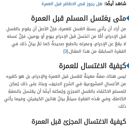
شاهد أيضًا:
هل يجوز قص الاظافر قبل العمرة
متى يغتسل المسلم قبل العمرة
من أراد أن يأتي بسنةِ الغسلِ للعمرةِ، فإنَّ الأصلَ أن يقوم بالغسلِ
قبل الإحرامِ، أمَّا من اغتسلَ قبلَ الإحرامِ بيومٍ أو يومينِ، فإنَّ غسله
لا يقعُ عن الإحرامِ، وعمرته بالطبعِ صحيحةٌ كما تمَّ بيانُ ذلك في
الفقرة السابقةِ من هذا المقال.
[3]
كيفية الاغتسال للعمرة
ليس هناكَ صفةٌ معينةٌ للغسل قبل العمرة والإحرام، بل هو كغيره
من الأغسالِ المشروعيةِ في الشرعِ الحنيفِ، وبناءً على ذلك يُمكن
للمسلمِ الاكتفاء بالغسلِ المجزئِ ويُمكنه أيضًا أن يغتسلَ بالصفةِ
الكاملةِ، وفي هذه الفقرةِ سيتمُّ بيانُ هاتينِ الكيفيتنِ، وفيما يأتي
ذلك:
كيفية الاغتسال المجزئ قبل العمرة