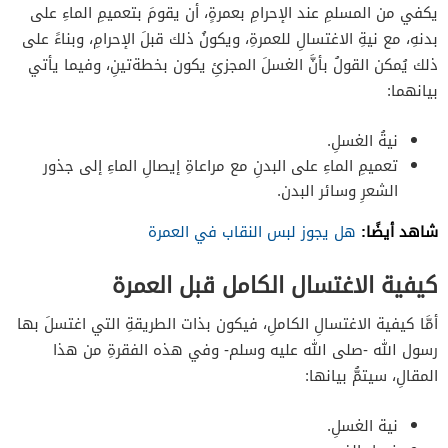
يكفي من المسلمِ عند الإحرامِ بعمرةٍ، أن يقومَ بتعميمِ الماءِ على
بدنهِ، مع نيةِ الاغتسالِ للعمرةِ، ويكونُ ذلك قبلَ الإحرامِ، وبناءً على
ذلك يُمكن القولُ بأنَّ الغسلَ المجزئِ يكون بخطةتينِ، وفيما يأتي
بيانهما:
نيةُ الغسلِ.
تعميمِ الماءِ على البدنِ مع مراعاةِ إيصالِ الماءِ إلى جذور
الشعرِ وسائر البدن.
شاهد أيضًا:
هل يجوز لبس النقاب في العمرة
كيفية الاغتسال الكامل قبل العمرة
أمَّا كيفية الاغتسالِ الكاملِ، فيكون بذات الطريقةِ التي اغتسلَ بها
رسول الله -صلى الله عليه وسلم- وفي هذه الفقرةِ من هذا
المقالِ، سيتمُّ بيانها:
نية الغسلِ.