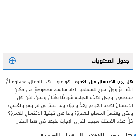
جدول المحتويات
هل يجب الاغتسال قبل العمرة
، هو عنوان هذا المقال، ومعلومٌ أنَّ
الله -عزَّ وجلَّ- شرعَ للمسلمين أداء مناسك مخصوصةٍ في مكانٍ
مخصوصٍ، وجعل لهذه العبادة شروطًا وأكانَ وسننَ، لكن هل
الاغتسالُ لهذه العبادةِ يعدُّ واجبًا؟ وما حكمُ من لم يقمْ بالغسلِ؟
ومتى يغتسلُ المسلمِ للعمرةِ؟ وما هي كيفية الاغتسالِ للعمرةِ؟
كيفية الاغتسال المجزئ قبل العمرة
كلُّ هذه الأسئلة سيجد القارئ الإجابة عليها في هذا المقال.
كيفية الاغتسال الكامل قبل العمرة