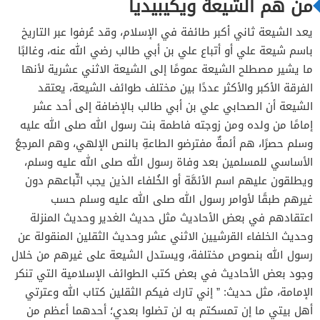
من هم الشيعة ويكيبيديا
يعد الشيعة ثاني أكبر طائفة في الإسلام، وقد عُرفوا عبر التاريخ
باسم شيعة علي أو أتباع علي بن أبي طالب رضي الله عنه، وغالبًا
ما يشير مصطلح الشيعة عمومًا إلى الشيعة الاثني عشرية لأنها
الفرقة الأكبر والأكثر عددًا بين مختلف طوائف الشيعة، يعتقد
الشيعة أن الصحابي علي بن أبي طالب بالإضافة إلى أحد عشر
إمامًا من ولده ومن زوجته فاطمة بنت رسول الله صلى الله عليه
وسلم حصرًا، هم أئمةٌ مفترضو الطاعةِ بالنص الإلهي، وهم المرجعُ
الأساسي للمسلمين بعد وفاة رسول الله صلى الله عليه وسلم،
ويطلقون عليهم اسم الأئمَّة أو الخُلفاء الذين يجب اتِّباعهم دون
غيرهم طبقًا لأوامر رسول الله صلى الله عليه وسلم حسب
اعتقادهم في بعض الأحاديث مثل حديث الغدير وحديث المنزلة
وحديث الخلفاء القرشيين الاثني عشر وحديث الثقلين المنقولة عن
رسول الله بنصوص مختلفة، ويستدل الشيعة على غيرهم من خلال
وجود بعض الأحاديث في بعض كتب الطوائف الإسلامية التي تنكر
الإمامة، مثل حديث: ” إني تارك فيكم الثقلين كتاب الله وعترتي
أهل بيتي ما إن تمسكتم به لن تضلوا بعدي؛ أحدهما أعظم من