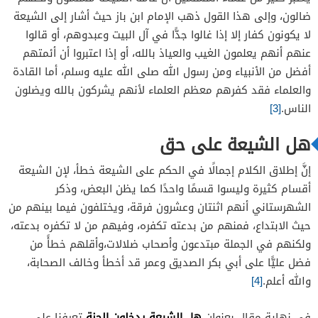
ضالون، وإلى هذا القول ذهب الإمام ابن باز حيث أشار إلى الشيعة
لا يكونون كفار إلا إذا غالوا جدًّا في آل البيت وعبدوهم، أو قالوا
عنهم أنهم يعلمون الغيب والعياذ بالله، أو إذا اعتبروا أن أئمتهم
أفضل من الأنبياء ومن رسول الله صلى الله عليه وسلم، أما القادة
والعلماء فقد كفرهم معظم العلماء لأنهم يشركون بالله ويضلون
الناس.
[3]
هل الشيعة على حق
إنَّ إطلاق الكلام إجمالًا في الحكم على الشيعة خطأ، لإن الشيعة
أقسام كثيرة وليسوا قسمًا واحدًا كما يظن البعض، وذكر
الشهرستاني أنهم اثنتان وعشرون فرقة، ويختلفون فيما بينهم من
حيث الابتداع، فمنهم من بدعته تكفره، وفيهم من لا تكفره بدعته،
ولكنهم في الجملة مبتدعون وأصحاب ضلالات،وأقلهم خطأً من
فضل عليًّا على أبي بكر الصديق وعمر قد أخطأ وخالف الصحابة،
والله أعلم.
[4]
هل الشيعة يدخلون الجنة
في نهاية مقال بعنوان
تعرفنا على