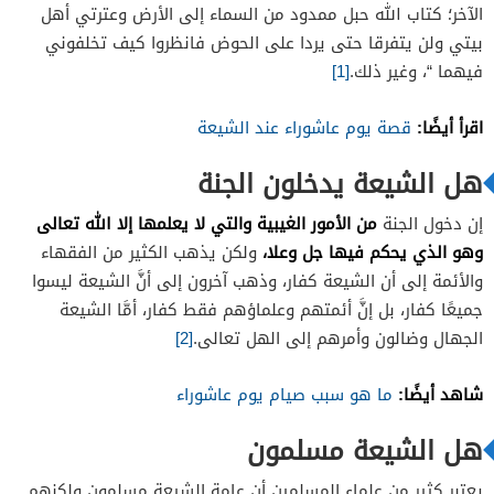
الآخر؛ كتاب الله حبل ممدود من السماء إلى الأرض وعترتي أهل
بيتي ولن يتفرقا حتى يردا على الحوض فانظروا كيف تخلفوني
فيهما “، وغير ذلك.
[1]
اقرأ أيضًا:
قصة يوم عاشوراء عند الشيعة
هل الشيعة يدخلون الجنة
من الأمور الغيبية والتي لا يعلمها إلا الله تعالى
إن دخول الجنة
وهو الذي يحكم فيها جل وعلا،
ولكن يذهب الكثير من الفقهاء
والأئمة إلى أن الشيعة كفار، وذهب آخرون إلى أنَّ الشيعة ليسوا
جميعًا كفار، بل إنَّ أئمتهم وعلماؤهم فقط كفار، أمَّا الشيعة
الجهال وضالون وأمرهم إلى الهل تعالى.
[2]
شاهد أيضًا:
ما هو سبب صيام يوم عاشوراء
هل الشيعة مسلمون
يعتبر كثير من علماء المسلمين أن عامة الشيعة مسلمون ولكنهم