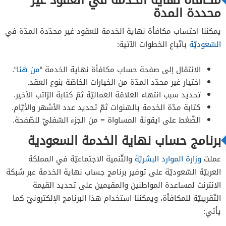
محددة المدة
يمكننا احتساب مكافأة نهاية الخدمة للعقود غير محدّدة المدّة في
السّعوديّة
باتّباع الخطوات الآتية:
الانتقال إلى صفحة حساب مكافأة نهاية الخدمة “
من هنا
“.
اختيار غير محدّد المدّة من الخيارات الخاصّة بنوع العقد.
تحديد سبب انتهاء العلاقة العماليّة ثمّ كتابة الرّاتب الأخير.
كتابة مدّة الخدمة بالسّنوات ثمّ تحديد عدد الأشهر والأيّام.
الضّغط على ايقونة المساواة = من الجزء السّفليّ للصّفحة.
برنامج حساب نهاية الخدمة السعودية
عملت
وزارة الموارد البشريّة
والتّنمية الاجتماعيّة في المملكة
العربيّة السّعوديّة على توفير برنامج جساب نهاية الخدمة عبر شبكة
الانترنت لمساعدة المواطنين والمقيمين على تحديد القيمة
التّقريبيّة للمكافأة، ويمكننا استخدام هذا البرنامج الإلكترونيّ كما
يأتي: