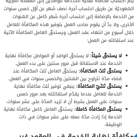
يتمّ احتساب مكافأة نهاية الخددمة للوافدين إلى المملكة العربيّة
السّعوديّة عن طريق احتساب أجرة نصف شهر عن أوّل خمس سنوات
من الخدمة بالإضافة إلى احتساب أجرة شهر كامل عن السّنوات
الأخرى، ولا بدّ أن يقوم صاحب العمل بتوفير هذه المكافأة للعامل
خلال أسبوع من انتهاء عقد العمل، ويستحقّ العامل المكافأة الآتية
عند استقالته من العمل:
لا يستحقّ شيئاً:
لا يستحقّ الوافد أو المواطن مكافأة نهاية
الخدمة عند الاستقالة قبل مرور سنتين على بدء العمل.
يستحقّ ثلث المكافأة:
يستحقّ العامل ثلث المكافأة عند
قضاء مدّة تتراوح بين السّنتين والخمس سنوات في العمل.
يستحقّ ثلثيّ المكافأة:
ينبغي توفير ثلث مكافأة نهاية
الخدمة للعامل عندما يقدّم استقاتلته بعد مرور خمس
سنوات على العمل بشرط أن لا تزيد المدّة على عشر سنوات.
يستحقّ المكافأة كاملة:
يستحقّ العامل كامل مكافأة نهاية
الخدمة إذا زادت مدّة عمله على عشر سنوات في ذات
الوظيفة.
مكافأة نهاية الخدمة في العقود غير