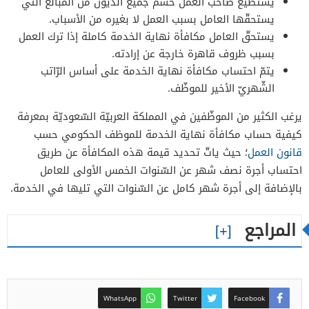
يستطيع صاحب العمل حسم جميع الدّيون من المبالغ التي
يستحقّها العامل بسبب العمل لا بغيره من الأسباب.
يستحقّ العامل مكافأة نهاية الخدمة كاملة إذا ترك العمل
بسبب ظروف قاهرة خارجة عن إرادته.
يتمّ احتساب مكافأة نهاية الخدمة على أساس الرّاتب
الشّهريّ الأخير للموظّف.
يرغب الكثير من الموظّفين في المملكة العربيّة السّعوديّة بمعرفة
كيفية حساب مكافأة نهاية الخدمة للموظف الحكومي حسب
قانون العمل
؛ حيث ياتّ تحديد قيمة هذه المكافأة عن طريق
احتساب أجرة نصف شهر عن السّنوات الخمس الأولى للعامل
بالإضافة إلى أجرة شهر كامل عن السّنوات التي تليها في الخدمة.
المراجع
WhatsApp
Twitter
Facebook