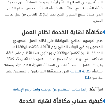
الموظّفين في القطاع الخاصّ أيضًا، وحرصت المملكة على تحديد
كافّة الشّروط التي تتعلّق بالمكافأة المذكورة ضمن نظام العمل
الذي يحدّد جميع الحقوق الذي يجب إعاؤها للعامل من قبل صاحب
العمل.
مكافأة نهاية الخدمة نظام العمل
صدر المرسوم الملكيّ بالموافقة على نظام العمل السّعوديّ
المعمول به في الوقت الحاليّ يوم الثّلاثاء 23/شعبان/1426هـ
الموافق لتاريخ 27/سبتمبر/2005م، ويحتوي هذا النّظام على كافّة
الأحكام التي تربط الموظّف مع صاحب العمل، كما أنّه يحدّد كافّة
واجبات العامل ومستحقّاته في المملكة العربيّة السّعوديّة، ومنها:
مكافأة
نهاية الخدمة
التي يستحقّها المواطنون والمقيمون على
حدّ سواء.
[1]
اقرأ أيضًا:
رابط خدمة استعلام عن موظف وافد برقم الإقامة
كيفية حساب مكافأة نهاية الخدمة