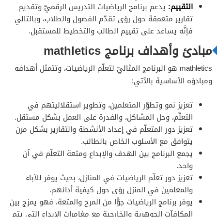
التقييم:
يدعم برنامج الرياضيات التدريس الرقميّ وتقديم
تقارير متعمقة حول رؤى تقدّم الفصول والطلاب، وبالتالي
فإنَّه يساعد على تقييم الطالب والتخطيط للمستقبل.
مبادئ وأهداف برنامج mathletics
mathletics هو البرنامج المثاليّ لتعلّم الرياضيات، وتتمثل أهدافه
ومبادؤه الأساسية بالآتي:
تعزيز نمو وتطوّر المتعلمين، وتطوير استقلاليتهم في
التعلّم، وحل المشاكل، والفدرة على العمل بشكل مستقل.
تعزيز دور المتعلّم في إعداد الأنشطة والتقارير بشكل مرن
يتوافق مع الأسلوب الخاص بالطالب.
يجمع البرنامج بين الهدف والإبداع ومتعة التعلّم في آن
واحد.
تعزيز دور تعلّم الرياضيات في المنازل، بحيث يوفر للآباء
والمعلمين في المنزل رؤى حول كيفية أدائهم.
يوفر برنامج الرياضيات جوًّا من المرح والمتعة، فهو يمزج بين
المكافآت الجوهرية والخارجية مع مغامرات الإبداع التي يتم