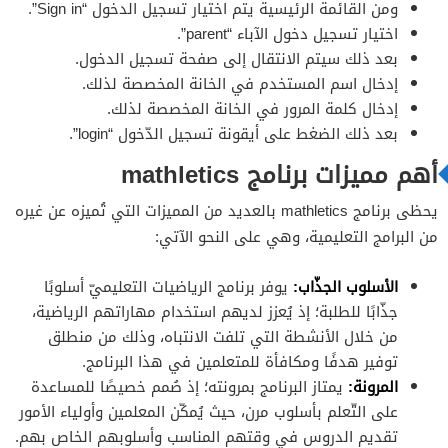
ومن القائمة الرئيسية يتم اختيار تسجيل الدخول “Sign in”.
اختيار تسجيل دخول الآباء “parent”.
بعد ذلك سيتم الانتقال إلى صفحة تسجيل الدخول.
إدخال اسم المستخدم في الخانة المخصصة لذلك.
إدخال كلمة المرور في الخانة المخصصة لذلك.
بعد ذلك الضغط على أيقونة تسجيل الدّخول “login”.
أهم مميزات برنامج mathletics
يحظى برنامج mathletics بالعديد من المميزات التي تُميزه عن غيره
من البرامج التعليمية، وهي على النحو الآتي:
الأسلوب الجذّاب:
يوفر برنامج الرياضيات التعليميّ أسلوبًا
جذّابًا للطلبة؛ إذ يُعزز لديهم استخدام مهاراتهم الرياضية،
من خلال الأنشطة التي تلفت الانتباه، وذلك من منطلق
توفير هدفًا ومكافأة للمتعلمين في هذا البرنامج.
المرونة:
يمتاز البرنامج بمرونته؛ إذ صُمم خصيصًا للمساعدة
على التّعلم بأسلوب مرن، حيث يُمكّن المعلمين وأولياء الأمور
تقديم الدروس في وقتهم المناسب وأسلوبهم الخاص بهم.