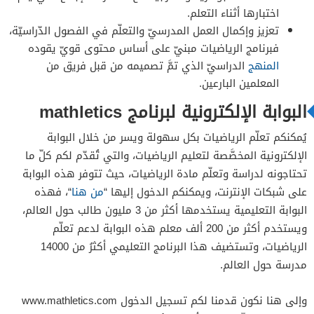
اختبارها أثناء التعلم.
تعزيز وإكمال العمل المدرسيّ والتعلّم في الفصول الدّراسيّة،
فبرنامج الرياضيات مبنيّ على أساس محتوى قويّ يقوده
المنهج
الدراسيّ الذي تمَّ تصميمه من قبل فريق من
المعلمين البارعين.
البوابة الإلكترونية لبرنامج mathletics
يُمكنكم تعلّم الرياضيات بكل سهولة ويسر من خلال البوابة
الإلكترونية المخصَّصة لتعليم الرياضيات، والتي تُقدّم لكم كلّ ما
تحتاجونه لدراسة وتعلّم مادة الرياضيات، حيث تتوفر هذه البوابة
على شبكات الإنترنت، ويمكنكم الدخول إليها “
من هنا
“، فهذه
البوابة التعليمية يستخدمها أكثر من 3 مليون طالب حول العالم،
ويستخدم أكثر من 200 ألف معلم هذه البوابة لدعم تعلّم
الرياضيات، وتستضيف هذا البرنامج التعليمي أكثرُ من 14000
مدرسة حول العالم.
وإلى هنا نكون قدمنا لكم تسجيل الدخول www.mathletics.com