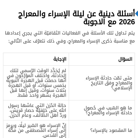
أسئلة دينية عن ليلة الإسراء والمعراج
2026 مع الاجوبة
يتم تداول تلك الأسئلة في الفعاليات الثقافيّة التي يجري إعدادها
مع مناسبة ذكرى الإسراء والمعراج، وفي ذلك نتعرّف على التّالي:
السؤال
الإجابة
لم يُحَدَّد الوقت الرّسمي لتلك
الحادثة، واختلف المؤرّخون في
متى تمّت حادثة الإسراء
أنّها حصلت قبل الهجرة النبوية
والمعراج وفقَ التاريخ
بخمس سنوات، أو قبل الهجرة
الإسلامي؟
بثلاث سنوات، وقيل إنها قبل
الهجرة بشهر واحد فقط.
حالة الحُزن التي عاشها رسول
ما هو السّبب في حُصول
الله على خلفيّة حصار قريش،
حادثة الإسراء والمعراج؟
وردّ أهل الطّائف، وعام الحزن.
إنّ الإسراء هو السّير ليلًا، ويرمز
ما المقصود بالإسراء؟
إلى إسراء المُصطفى من مكّة
إلى القدس.