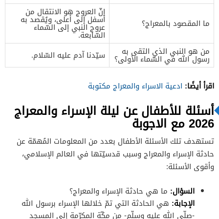
إنّ العروج هو الانتقال من
أسفل إلى أعلى، ويُقصد به
ما المقصود بالمعراج؟
عروج النبي إلى السّماء
السّابعة.
من هو النبي الذي التقى به
سيّدنا آدم عليه السّلام.
رسول الله في السّماء الأولى؟
اقرأ أيضًا:
ادعية الاسراء والمعراج مكتوبة
أسئلة للأطفال عن ليلة الإسراء والمعراج
2026 مع الاجوبة
تستهدف تلك الأسئلة الأطفال بعدد من المعلومات المُهمّة عن
حادثة الإسراء والمعراج وسبب قدسيّتها في العالم الإسلامي،
وأقوى الأسئلة:
السؤال
:
ما هي حادثة الإسراء والمعراج؟
الإجابة
:
هي الحادثة التي تمّ خلالها الإسراء برسول الله
-صلّى الله عليه وسلّم- من مكّة المكرّمة إلى المسجد