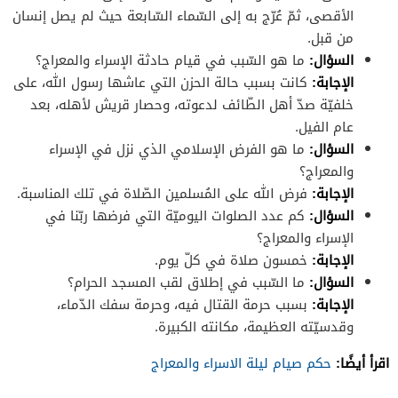
الأقصى، ثمّ عُرّج به إلى السّماء السّابعة حيث لم يصل إنسان
من قبل.
السؤال
:
ما هو السّبب في قيام حادثة الإسراء والمعراج؟
الإجابة
:
كانت بسبب حالة الحزن التي عاشها رسول الله، على
خلفيّة صدّ أهل الطّائف لدعوته، وحصار قريش لأهله، بعد
عام الفيل.
السؤال
:
ما هو الفرض الإسلامي الذي نزل في الإسراء
والمعراج؟
الإجابة
:
فرض الله على المُسلمين الصّلاة في تلك المناسبة.
السؤال
:
كم عدد الصلوات اليوميّة التي فرضها ربّنا في
الإسراء والمعراج؟
الإجابة
:
خمسون صلاة في كلّ يوم.
السؤال
:
ما السّبب في إطلاق لقب المسجد الحرام؟
الإجابة
:
بسبب حرمة القتال فيه، وحرمة سفك الدّماء،
وقدسيّته العظيمة، مكانته الكبيرة.
اقرأ أيضًا:
حكم صيام ليلة الاسراء والمعراج