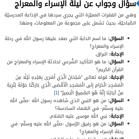
سؤال وجواب عن ليلة الإسراء والمعراج
وهي من الفقرات المميّزة التي يجري سردها في الإذاعة المدرسيّة
الصّباحيّة، بحيث تشمل على مجموعة من المعلومات، ومنها:
السؤال
:
ما اسم الدابة التي صعد عليها رسول الله في رحلة
الإسراء والمعراج؟
الإجابة
:
البراق.
السؤال
:
ما هو التأكيد الشّرعي لحادثة الإسراء والمعراج من
القرآن الكريم؟
الإجابة
:
قوله تعالى “سُبْحَانَ الَّذِي أَسْرَى بِعَبْدِهِ لَيْلًا مِنَ
الْمَسْجِدِ الْحَرَامِ إِلَى الْمَسْجِدِ الْأَقْصَى الَّذِي بَارَكْنَا حَوْلَهُ لِنُرِيَهُ
مِنْ آيَاتِنَا إِنَّهُ هُوَ السَّمِيعُ الْبَصِيرُ”
[1]
السؤال
:
من هو النبي الذي شاهده رسول الله -صلّى الله
عليه وسلّم- في السّماء السادسة؟
الإجابة
:
نبي الله موسى عليه السّلام.
السؤال
:
من هو رفيق الرّسول -صلّى الله عليه وسلّم- في
رحلة الإسراء والمعراج؟