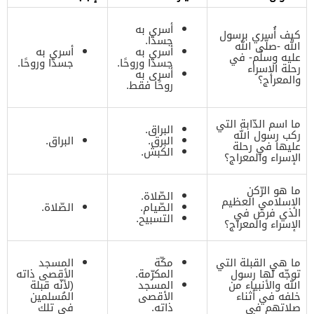
أسري به
كيف أُسري برسول
جسدًا.
الله -صلّى الله
أسري به
أسري به
عليه وسلّم- في
جسدًا وروحًا.
جسدًا وروحًا.
رحلة الإسراء
أسرى به
والمعراج؟
روحًا فقط.
ما اسم الدّابة التي
البراق.
ركب رسول الله
البرق.
البراق.
عليها في رحلة
الكبش.
الإسراء والمعراج؟
ما هو الرّكن
الصّلاة.
الإسلامي العظيم
الصّيام.
الصّلاة.
الذي فرض في
التسبيح.
الإسراء والمعراج؟
ما هي القبلة التي
مكّة
المسجد
توجّه لها رسول
المكرّمة.
الأقصى ذاته
الله والأنبياء من
المسجد
(لأنّه قبلة
خلفه في أثناء
الأقصى
المُسلمين
صلاتهم في
ذاته.
في تلك