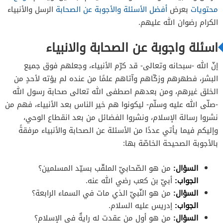
محتويات
بعرض
أفضل الأسئلة والأجوبة عن الصحابة
الرسل والأنبياء
الكرام رضوان الله عليهم.
اسئلة واجوبة عن الصحابة والانبياء
إنّ الله -سبحانه وتعالى- قد كرّم الأنبياء، وجعلهم فوق جميع
البشر، فطهرهم وزكّاهم وآتاهم علمًا من عنده لم يؤته لأحدٍ من
الخلق غيرهم، ومن بعدهم اصطفى الله تعالى صحابة رسول الله
-صلّى الله عليه وسلّم- ليكونوا هم خير الناس بعد الأنبياء، فهم من
نشروا رسالة الإسلام، ونشروا الفضائل من بعد انقطاع الوحي،
وإليكم فيما يأتي عددًا من الأسئلة عن الصحابة والأنبياء مرفقةً
بالأجوبة الصحيحة الخاصّة بها:
السؤال:
من هو الصّحابيّ الملقّب بسيّد المسلمين؟
الجواب:
أبيّ بن كعب رضي الله عنه.
السؤال:
من هو النّبيّ الذي مات في السماء الرابعة؟
الجواب:
إدريس عليه السلام.
السؤال:
من هو أول من عقدت له رايةٌ في الإسلام؟