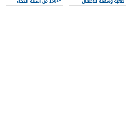
صعبة وسهلة للاطفال
“+150 من أسئلة الذكاء
والكبار
للعباقرة”