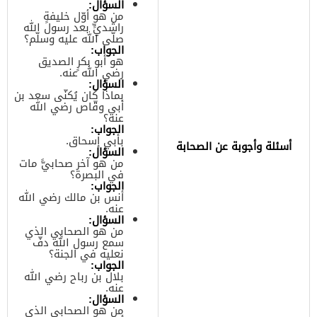
السؤال:
من هو أوّل خليفةٍ
راشديٍّ بعد رسول الله
صلّى الله عليه وسلّم؟
الجواب:
هو أبو بكرٍ الصديق
رضي الله عنه.
السؤال:
بماذا كان يُكنّى سعد بن
أبي وقّاص رضي الله
عنه؟
الجواب:
بأبي إسحاق.
أسئلة وأجوبة عن الصحابة
السؤال:
من هو آخر صحابيًّ مات
في البصرة؟
الجواب:
أنس بن مالك رضي الله
عنه.
السؤال:
من هو الصحابي الذي
سمع رسول الله دفّ
نعليه في الجنة؟
الجواب:
بلال بن رباح رضي الله
عنه.
السؤال:
من هو الصحابي الذي