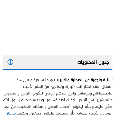
جدول المحتويات
اسئلة واجوبة عن الصحابة والانبياء
هو ما سنعرضه في هذا
اسئلة واجوبة عن الصحابة
المقال، فقد اختار الله -تبارك وتعالى- من البشر الأنبياء
اسئلة واجوبة عن الانبياء
فاصطفاهم وكرّمهم، وأنزل عليهم الوحي ليكونوا الرسل والمنذرين
والمبشرين في الأرض، كذلك اصطفى من بعدهم صحابة رسول الله
صلّى عليه، وسلّم ليكونوا أصحاب الفضل والمكانة العظيمة من بعد
الرسل والأنبياء صلوات الله وسلامه عليهم أجمعين، ويهتم
موقع