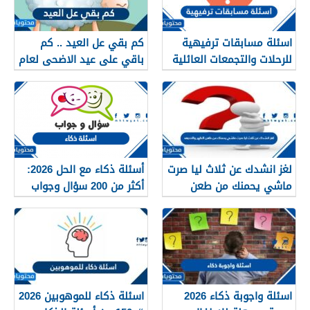
اسئلة مسابقات ترفيهية
كم بقي عل العيد .. كم
للرحلات والتجمعات العائلية
باقي على عيد الاضحى لعام
1447 /2026
2026
لغز انشدك عن ثلاث ليا صرت
أسئلة ذكاء مع الحل 2026:
ماشي يحمنك من طعن
أكثر من 200 سؤال وجواب
الظهر والخديعه
للأذكياء
اسئلة واجوبة ذكاء 2026
اسئلة ذكاء للموهوبين 2026