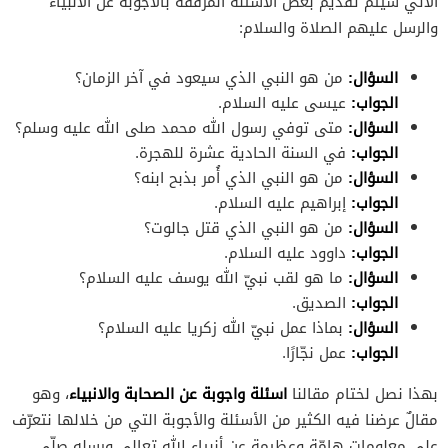
الآتي سيتمّ تقديم بعض الأسئلة المرفقة بالأجوبة عن الأنبياء
والرسل عليهم الصلاة والسلام:
السؤال:
من هو النبي الذي سيعود في آخر الزمان؟
الجواب:
عيسى عليه السلام.
السؤال:
متى توفي رسول الله محمد صلى الله عليه وسلم؟
الجواب:
في السنة الحادية عشرة للهجرة.
السؤال:
من هو النبي الذي أُمر بذبح ابنه؟
الجواب:
إبراهيم عليه السلام.
السؤال:
من هو النبي الذي قتل جالوت؟
الجواب:
داوود عليه السلام.
السؤال:
ما هو لقب نبيّ الله يوسف عليه السلام؟
الجواب:
الصديق.
السؤال:
بماذا عمل نبيّ الله زكريا عليه السلام؟
الجواب:
عمل نجّارًا.
اسئلة واجوبة عن الصحابة والانبياء
بهذا نصل لختام مقالنا
، وهو
مقالٌ عرضنا فيه الكثير من الأسئلة والأجوبة التي من خلالها نتعرّف
على معلوماتٍ هامّةٍ وعظيمة عن أنبياء الله تعالى ورسله صلّى