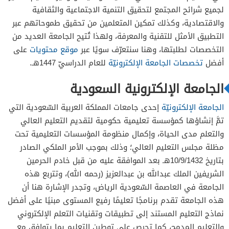
التخصص التجارة الإلكترونية
لجميع شرائح المجتمع لتحقيق التنمية الاجتماعية والثقافية
والاقتصادية، وكذلك تمكين المتعلمين من تحقيق طموحاتهم عبر
تخصص تقنية المعلومات
التطبيق الأمثل للتقنية والمعرفة، ولهذا تُتيح الجامعة العديد من
تخصص علوم الحاسب
التخصصات لطلبتها، وهنا سنتعرّف سويًا عبر
موقع محتويات
على
تخصص الصحة العامة
أفضل
تخصصات الجامعة الإلكترونيّة
للعام الدراسيّ 1447هـ.
تخصص المعلوماتية الصحية
الجامعة الإلكترونية السعودية
الجامعة الإلكترونيّة
إحدى جامعات المملكة العربية السّعودية التي
تمَّ إنشاؤها كمؤسسة تعليمية حكومية لتقديم التعليم العالي
والتعلم مدى الحياة، وإكمال منظومة المؤسسات التعليمية تحت
مظلة مجلس التعليم العالي؛ وذلك بموجب الأمر الملكي الصادر
بتاريخ 10/9/1432هـ بعد الموافقة عليه من قبل خادم الحرمين
الشريفين الملك عبدالله بن عبدالعزيز (رحمه الله)، وتتربع هذه
الجامعة في العاصمة السّعودية الرياض، وتجدر الإشارة هنا أن
هذه الجامعة تقدم برنامجًا تعليمًا رفيع المستوى مبنيًا على أفضل
نماذج التعليم المستند إلى تطبيقات وتقنيات التعلم الإلكتروني
والتعليم المدمج، كما تحرص على توطين التعليم بما يتوافق مع