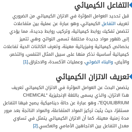
التفاعل الكيميائي
تركيز المواد الكيميائية
إضافة غاز خامل
قبل تحديد العوامل المؤثرة في الاتزان الكيميائي من الضروري
تعريف
التفاعل
الكيميائي، وهو عبارة عن عملية بين متفاعلات
درجة الحرارة
تتضمن تفكيك روابط كيميائية، وتركيب روابط جديدة، مما يؤدي
المواد المحفزة
إلى ظهور مواد جديدة مختلفة تسمى النواتج، وهي تتميز
بخصائص كيميائية وفيزيائية معينة، وتعرف الكائنات الحية تفاعلات
كيميائية أساسية نذكر منها على سبيل المثال التنفس، والتخمر،
والأيض،
والبناء الضوئي
، وعمليات الأكسدة، والاحتراق.
[1]
تعريف الاتزان الكيميائي
يتضمن البحث عن العوامل المؤثرة في الاتزان الكيميائي تعريف
هذا الاتزان، والذي يسمى باللغة الإنجليزية “CHEMICAL
EQUILIBRIUM”، وهو عبارة عن حالة ديناميكية يصبح فيها التفاعل
مستقرًا، حيث يثبت تركيز المواد المتفاعلة، والمواد الناتجة بعد مرور
مدة زمنية معينة، كما أن الاتزان الكيميائي يتمثل في تساوي
معدل التفاعل بين الاتجاهين الأمامي والعكسي.
[2]