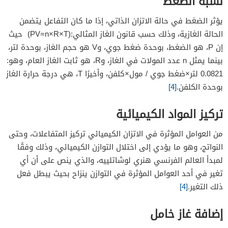
نسبة الضغط
يؤثر الضغط في حالة الاتزان الذاتي، إذا ما كان التفاعل يتضمن
الحالة الغازية، وذلك حسب قانون الغاز المثالي:(PV=n×R×T) حيث
إن P، هو الضغط، بوحدة ضغط جوي، وV هو حجم الغاز، بوحدة لتر،
بينما يمثل n عدد المولات في الغاز، وR، هو ثابت الغاز العام، وهو:
0.0821 لتر×ضغط جوي / مول×كلفن، وأخيرًا T، هي درجة حرارة الغاز
بوحدة الكلفن.
[4]
تركيز المواد الكيميائية
من العوامل المؤثرة في الاتزان الكيميائي تركيز المتفاعلات، وحتى
النواتج، وهو ما يؤدي إلى اختلال التوازن الكيميائي، وذلك وفقًا
لمبدأ العالم الفرنسي هنري لوشاتلييه، والذي ينص على أن أي
تغير في أحد العوامل المؤثرة في التوازن ينزاح بحيث يبطل فعل
ذلك التغير.
[4]
إضافة غاز خامل