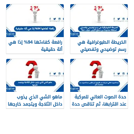
مبسّط وواضح
الخريطة الطبوغرافية هي
رافعة كفاءتها 94% إذا هي
رسم توضيحي وتفصيلي
ألة حقيقية
لمنطقة محدودة من سطح
الأرض. صواب خطأ
حدة الصوت العالي للمركبة
ماهو الشي الذي يذوب
عند اقترابها، ثم تناقص حدة
داخل الثلاجة ويتجمد خارجها
الصوت عند ابتعادها، مثال