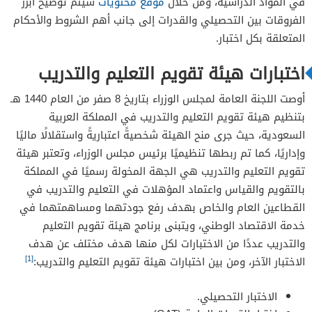
في المواد الدراسية، ومن خلال
موقع محتويات
سيتم توضيح أبرز
الفرق بين أسئلة التحصيلي والقدرات
الفروقات بين التحصيلي والقدرات إلى جانب أهم الشروط والأحكام
الفئة المستهدفة في التحصيلي والقدرات
المتعلقة بكل اختبار.
اختبارات هيئة تقويم التعليم والتدريب
أوصت اللجنة العامة لمجلس الوزراء بتاريخ 8 صفر من العام 1440 هـ
بتنظيم هيئة تقويم التعليم والتدريب في المملكة العربية
السعودية، حيث جرى منح الهيئة شخصيةً اعتباريةً واستقلالًا ماليًا
وإداريًا، كما تم ربطها تنظيميًا برئيس مجلس الوزراء، وتعتبر هيئة
تقويم التعليم والتدريب هي الجهة المخولة رسميًا في المملكة
بالتقويم والقياس واعتماد المؤهلات في التعليم والتدريب في
القطاعين العام والخاص بهدف رفع جودتهما ومساهمتهما في
خدمة الاقتصاد الوطني، ويتبنى برنامج هيئة تقويم التعليم
والتدريب عددًا من الاختبارات لكل منها هدف مختلف عن هدف
[1]
الاختبار الآخر، ومن بين اختبارات هيئة تقويم التعليم والتدريب:
الاختبار التحصيلي.