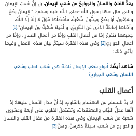
يعدُّ القلبُ واللسانُ والجوارحُ من شعبِ الإيمانِ
، بل إنَّ شعبَ الإيمانِ
والتي قال عنها رسول الله -صلى الله عليه وسلم-: “الإِيمانُ بضْعٌ
وسَبْعُونَ، أوْ بضْعٌ وسِتُّونَ، شُعْبَةً، فأفْضَلُها قَوْلُ لا إلَهَ إلَّا اللَّهُ،
وأَدْناها إماطَةُ الأذَى عَنِ الطَّرِيقِ، والْحَياءُ شُعْبَةٌ مِنَ الإيمانِ”،
[1]
جميعها تتفرعُ إمِّا من أعمالِ القلبِ وإمَّا من أعمالِ اللسانِ، وإمَّا من
أعمالِ الجوارحِ،
[2]
وفي هذه الفقرة سيتمُّ بيان هذه الأعمالِ وفيما
يأتي ذلك:
شاهد أيضًا:
أنواع شعب الإيمان ثلاثة هي شعب القلب وشعب
اللسان وشعب الجوارح؟
أعمال القلب
لا بدَّ للمسلمِ من الاهتمامِ بالقلوبِ، إذ أنَّ مدار الأعمال عليها؛ إذ
أنَّها محلُّ النيَّاتِ والمعتقداتُ، وتشتملُ القلوب على أربعة وعشرون
شعبة من شعب الإيمان، وفي هذه الفقرة من مقال القلب واللسان
والجوارح من شعب، سيتمُّ ذكرهنَّ، وهنَّ:
[3]