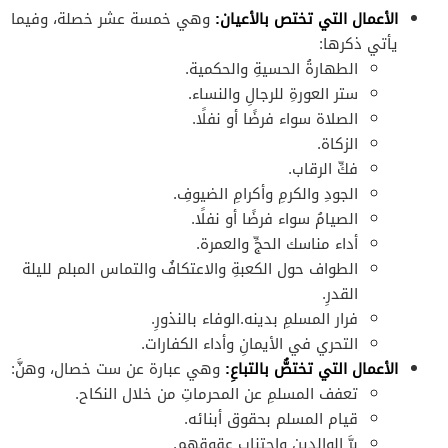
الأعمال التي تختص بالأعيان:
وهي خمسة عشر خصلة، وفيما
يأتي ذكرها:
الطهارةُ الحسيةِ والحكمية.
ستر العورةِ للرجالِ والنساء.
الصلاة سواء فرضًا أو نفلًا.
الزكاة.
فكِّ الرقاب.
الجودِ والكرمِ وأكرامِ الضيوفِ.
الصيامُ سواء فرضًا أو نفلًا.
أداء مناسك الحجِّ والعمرة.
الطواف حول الكعبةِ والاعتكافُ والتماس المبلم لليلة
القدرِ.
فرار المسلمِ بدينه.الوفاء بالنذورِ.
التحري في الأيمانِ وأداء الكفارات.
الأعمال التي تختصُّ بالتباعِ:
وهي عبارة عن ست خصال، وهنَّ:
تعفف المسلمِ عن المحرماتِ من خلال النكاح.
قيام المسلم بحقوق أبنائه.
برَّ الوالدين واجتناب عقوقهم.