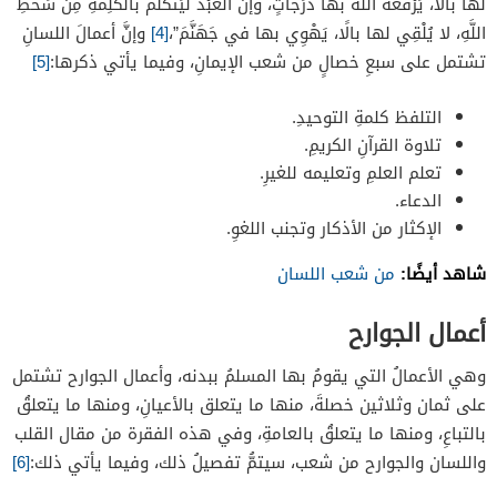
لها بالًا، يَرْفَعُهُ اللَّهُ بها دَرَجاتٍ، وإنَّ العَبْدَ لَيَتَكَلَّمُ بالكَلِمَةِ مِن سَخَطِ
اللَّهِ، لا يُلْقِي لها بالًا، يَهْوِي بها في جَهَنَّمَ”،
[4]
وإنَّ أعمالَ اللسانِ
تشتمل على سبعِ خصالٍ من شعب الإيمانِ، وفيما يأتي ذكرها:
[5]
التلفظ كلمةِ التوحيدِ.
تلاوة القرآنِ الكريمِ.
تعلم العلمِ وتعليمه للغيرِ.
الدعاء.
الإكثار من الأذكار وتجنب اللغوِ.
شاهد أيضًا:
من شعب اللسان
أعمال الجوارح
وهي الأعمالُ التي يقومُ بها المسلمُ ببدنه، وأعمال الجوارح تشتمل
على ثمان وثلاثين خصلةَ، منها ما يتعلق بالأعيانِ، ومنها ما يتعلقُ
بالتباعِ، ومنها ما يتعلقُ بالعامةِ، وفي هذه الفقرة من مقال القلب
واللسان والجوارح من شعب، سيتمُّ تفصيلُ ذلك، وفيما يأتي ذلك:
[6]