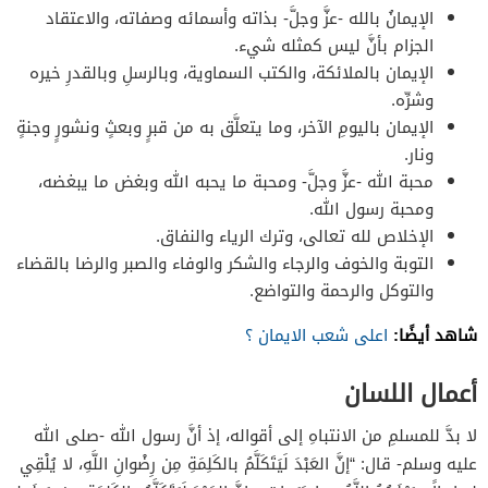
الإيمانُ بالله -عزَّ وجلَّ- بذاته وأسمائه وصفاته، والاعتقاد
الجزام بأنَّ ليس كمثله شيء.
الإيمان بالملائكة، والكتب السماوية، وبالرسلِ وبالقدرِ خيره
وشرِّه.
الإيمان باليومِ الآخر، وما يتعلَّق به من قبرٍ وبعثٍ ونشورٍ وجنةٍ
ونار.
محبة الله -عزَّ وجلَّ- ومحبة ما يحبه الله وبغض ما يبغضه،
ومحبة رسول الله.
الإخلاص لله تعالى، وترك الرياء والنفاق.
التوبة والخوف والرجاء والشكر والوفاء والصبر والرضا بالقضاء
والتوكل والرحمة والتواضع.
شاهد أيضًا:
اعلى شعب الايمان ؟
أعمال اللسان
لا بدَّ للمسلمِ من الانتباهِ إلى أقواله، إذ أنَّ رسول الله -صلى الله
عليه وسلم- قال: “إنَّ العَبْدَ لَيَتَكَلَّمُ بالكَلِمَةِ مِن رِضْوانِ اللَّهِ، لا يُلْقِي