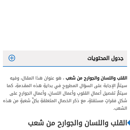
جدول المحتويات
القلب واللسان والجوارح من شعب
، هو عنوان هذا المقال، وفيه
أعمال القلب
سيتمُّ الإجابة على السؤال المطروحِ في بدايةِ هذه المقدمةِ، كما
أعمال اللسان
سيتمُّ تفصيل أعمالِ القلوبِ وأعمال اللسانِ، وأعمالِ الجوارحِ على
شكلِ فقراتٍ مستقلةٍ، مع ذكر الخصالِ المتعلقةِ بكلِّ شعبةٍ من هذه
أعمال الجوارح
الشعب.
القلب واللسان والجوارح من شعب