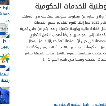
وطنية للخدمات الحكومية
رابط ح
مستش
دة” وهي عِبارة عَن منظومة حكومية مُتكاملة في المملكة
العسك
العربية السعودية تم تأسيسها في العَام 2021 كما إنها تقوم بتقديم جميع الخدمات
مشيط 448
خلال كفاءة عالية وجَودة متميزة وهذا يتم من خلال تجربة
دمات إلى المواطنين وأيضًا أصحاب العَمل التجاري
سجل ر
صصة في حين أنّ المنصة تعدّ معيارًا عالميًا بمجال
8
بل الحكومة للمواطنين بالإضافة للمقيمين وكذلك الزوار
الابتدا
ت عديدة متجانسة وتقوم بالعمل بجانب بعضها بتزامن
قنيات الحَديثة وفيما يلي هذه القنوات:
[1]
استعلا
رخصة 
والطر
بالتفص
ترونية … رابط المنصة الإلكترونية