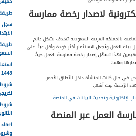
خميس م
كترونية لاصدار رخصة ممارسة
طريقة ا
الابتدا
لاجتماعية بالمملكة العربية السعودية تهدف بشكل دائم
طريقة 
يئة العَمل وتَجعل الاستثمار أكثر جَودة وأقل عبئًا على
السعودية
مقيمين لهذا تسهّل إصدار رخصة ممارسة العَمل حيثُ
دارها وهما:
استعلا
1448 الرابط والطريقة بالتفصيل
خص في حال كانت المنشأة داخل النّطاق الأحمر.
شروط ك
هاء الرّخصة سِت أشعر.
لخريجي ا
الإلكترونية وتحديث البيانات في المنصة
شروط 
رسة العمل عبر المنصة
الثانوية 8
وشروط