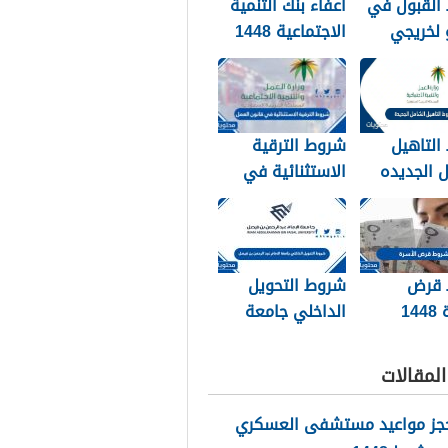
القبول في
اعفاء بنك التنمية
 لخريجي
الاجتماعية 1448
144
وشروط تقديم
الطلب وأهم
الأوراق
والمستندات
التاهيل
شروط الترقية
 الجديده
الاستثنائية في
قانون العمل 1448
 قرض
شروط التحويل
14
الداخلي جامعة
الامام عبد الرحمن
بن فيصل 1448
لمقالات
حجز مواعيد مستشفى العسكري