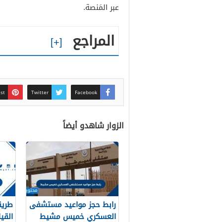
عبر المَنصة.
المراجع
est
Twitter
Facebook
الزوار شاهدو أيضاً
رابط حجز مواعيد مستشفى
طريق
العسكري خميس مشيط
القياس