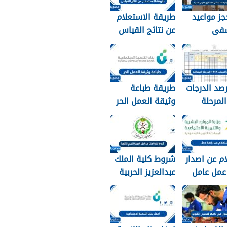
جز مواعيد
طريقة الاستعلام
فى
عن نتائج القياس
ري خميس
1448
1
صد الدرجات
طريقة طباعة
144 المرحلة
وثيقة العمل الحر
ئية
في السعودية
1448
م عن اصدار
شروط كلية الملك
عمل عامل
عبدالعزيز الحربية
وافد 1448 الرابط
لخريجي الثانوية
يقة
1448
يل