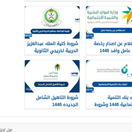
لام عن اصدار رخصة
شروط كلية الملك عبدالعزيز
عمل عامل وافد 1448
الحربية لخريجي الثانوية
بط والطريقة بالتفصيل
1448
ء بنك التنمية
شروط التاهيل الشامل
الاجتماعية 1448 وشروط
الجديده 1448
م الطلب وأهم الأوراق
ستندات
من نحن