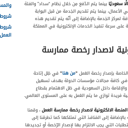
بينما يتم الدّفع مِن خلال نِظام “سداد” والفئة
والمس
الأعمال، بينما يتم تقديم الخِدمة من قبل البوابة
شروط ا
فة لمركز الخِدمة بالإضافة إلى أنّه يتم تقديم هذه
على سرعة تنفيذ الخدمات الإلكترونية في المملكة
شروط ا
العمل 448
ونية لاصدار رخصة ممارسة
“
من هنا
“
 الخاصة بإصدار رخصة العَمل
في ظِل إتاحة
ية في كافة مجالات مؤسسات الدولة بهدف تسهيل
 والإقامة داخل السعودية في ظل الاهتمام بقطاع
ية فريدة توازي ما يتم العَمل به على المستوى العالمي.
المنصة الالكترونية لاصدار رخصة ممارسة العمل
، وقمنا
 بالإضافة إلى المَنافذ التي تمتلكها كما تطرقنا إلى
تطلبات التي يجب الالتزام بها لإصدار الرّخصة أو تجديدها