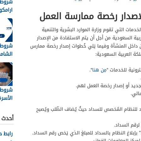
شروط 
ارامكو
لاصدار رخصة ممارسة العمل
الثانوية 8
دمات التي تقوم وزارة الموارد البشرية والتنمية
بية السعودية من أجل أن يتم الاستفادة من الإصدار
شروط 
 داخل المنشأة وفيما يَلي خُطوات إصدار رخصة ممارس
الشامل
ملكة العربية السعودية:
1448
ترونية للخدمات “
مِن هنا
“.
جديد أو إصدار رخصة العمل لهم.
شروط
الي.
الأسرة 48
 للنظام المُخصص للسداد حيثُ يُضاف الطّلب ويُصبح
أحدث ا
لرقم السداد.
بلاغ النظام بالسداد للمبلغ الذي يَخص رقم السداد.
رابط 
مركز المعلومات الوَطني.