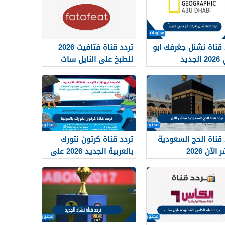
 قناة نشنل جغرفك ابو
تردد قناة فتافيت 2026
جديد
للطبخ على النايل سات
Fatafeat
 قناة الحج السعودية
تردد قناة كرتون نتورك
الآن 2026
بالعربية الجديد 2026 على
النايل سات