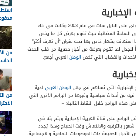
الإخبارية
استطل
مدفوع
العربية الإخبارية تم إطلاقها للمرة الأولى على النايل سات في عام 2003 وكانت في تلك
السعو
 على الساحة الفضائية حيث تقوم بعرض كل ما يخص
تكسب 
ها استعانت بشعار خاص بها تحت عنوان “أن تعرف أكثر”
iPolls
اً للجدل لما تقوم بعرضة من أخبار حصرية من قلب الحدث،
من ال
لأحداث والقضايا التي تخص
الوطن
العربي أجمع.
الحاس
المفاج
خبارية
أكثر 
امج الإخبارية التي تُساهم في جعل
الوطن العربي
لدية
لا تُن
من ال
يه من أحداث سياسية وغيرها من البرامج الأخرى التي
الاحتر
هذه البرامج خلال النقاط التالية: –
البرامج على قناة العربية الإخبارية ويتم بثه في
للمست
عور بالترفيه والانتعاش وقت الصباح وهذا يُجدد
السوري
أخبار الخفيفة ذات الموضوعات الثقافية والاجتماعية.