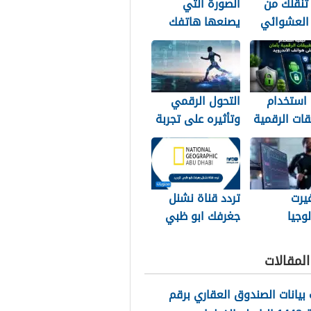
تنقلك من
الصورة التي
 العشوائي
يصنعها هاتفك
منافسة
خلف ظهرك
 استخدام
التحول الرقمي
قات الرقمية
وتأثيره على تجربة
 على هواتف
عشاق الرياضة في
يد
الجزائر
يرت
تردد قناة نشنل
لوجيا
جغرفك ابو ظبي
ة طريقة
2026 الجديد
 المصريين
لمقالات
ة
بيانات الصندوق العقاري برقم