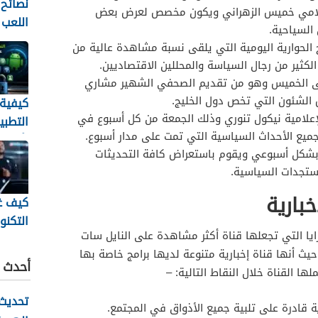
نصائح 
لامي خميس الزهراني ويكون مخصص لعرض بعض
اللعب
السياحية.
إلى ال
 الحوارية اليومية التي يلقى نسبة مشاهدة عالية من
كثير من رجال السياسة والمحللين الاقتصاديين.
لى الخميس وهو من تقديم الصحفي الشهير مشاري
الشئون التي تخص دول الخليج.
كيفية
علامية نيكول تنوري وذلك الجمعة من كل أسبوع في
التطبي
بأمان
شكل أسبوعي ويقوم باستعراض كافة التحديثات
الأندرو
ستجدات السياسية.
خبارية
كيف غ
التكنو
مزايا التي تجعلها قناة أكثر مشاهدة على النايل سات
الحديث
يث أنها قناة إخبارية متنوعة لديها برامج خاصة بها
متابعة
أحدث ا
ا القناة خلال النقاط التالية: –
للرياض
تحديث 
ية قادرة على تلبية جميع الأذواق في المجتمع.