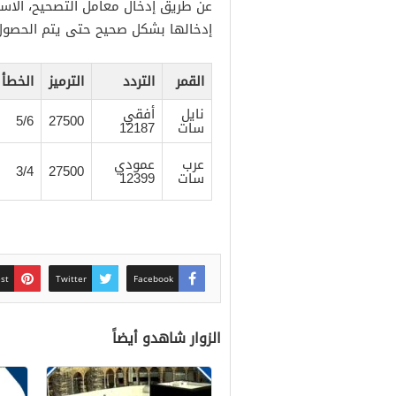
عن طريق إدخال معامل التصحيح، الاست
إدخالها بشكل صحيح حتى يتم الحصول ع
القمر
التردد
الترميز
الخطأ
نايل
أفقي
5/6
27500
سات
12187
عرب
عمودي
3/4
27500
سات
12399
est
Twitter
Facebook
الزوار شاهدو أيضاً