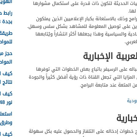
الهوية 1448 الرابط وا
قنيات الحديثة لتكون ذات قدرة على استكمال مشوارها
لها.
رابط 
امج وذلك بالاستعانة بكبار الإعلاميين الذين يملكون
بجدة 1448
رين على توصيل المعلومة للمشاهد بشكل سلس وسهل.
طريقة 
دية والسياسية وهذا يجعلها أكثر انتشاراً ويُتابعها
للمواطن
عربي.
ربية الإخبارية
الموا
قباله على الرسيفر باتباع بعض الخطوات التي توفرها
كيف اع
 المزايا التي تجعل القناة ذات رؤية أفضل كثيراً والجودة
نتائج اخ
 المتعة عند متابعة البرامج.
كيف ا
ودية
نور 1448
بارية
وطرق 
ضح خطوات إدخاله على التلفاز والحصول عليه بكل سهولة
كيف ا