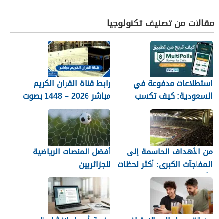
مقالات من تصنيف تكنولوجيا
استطلاعات مدفوعة في
رابط قناة القران الكريم
السعودية: كيف تكسب
مباشر 2026 – 1448 بصوت
المال مع MultiPolls
جميل
من الأهداف الحاسمة إلى
أفضل المنصات الرياضية
المفاجآت الكبرى: أكثر لحظات
للجزائريين
كأس العالم 2026 التي لا
تُنسى