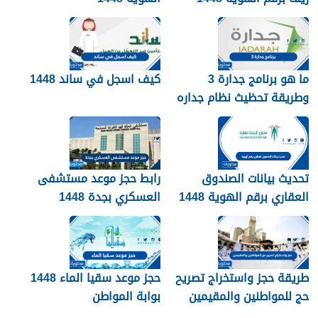
services.qiyas.sa
ما هو برنامج جدارة 3
كيف اسجل في ساند 1448
وطريقة تحظيث نظام جداره
1448
تحديث بيانات الصندوق
رابط حجز موعد مستشفى
العقاري برقم الهوية 1448
العسكري بجدة 1448
الرابط والخطوات
طريقة حجز واستخراج تصريح
حجز موعد سقيا الماء 1448
حج للمواطنين والمقيمين
بوابة المواطن
1448