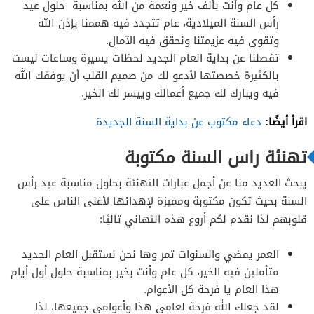
كل عام وأنت بألف خير ونعمة من الله بمناسبة حلول عيد
رأس السنة الميلادية، عام تتجدد فيه هممنا بإذن الله
وتقوى فيه عزيمتنا ونحقق فيه الآمال.
تفصلنا عن بداية العام الجديد لحظات يسيرة وساعات ليست
بالكثيرة خصصتها لأدعو لك من صميم القلب أن يوفقك الله
فيه ويبارك لك جميع أعمالك وييسر لك الخير.
اقرأ أيضًا:
دعاء مكتوب عن بداية السنة الجديدة
تهنئة راس السنة مكتوبة
يبحث العديد منا عن أجمل عبارات التهنئة بحلول مناسبة عيد رأس
السنة بحيث تكون مكتوبة ومميزة لإهدائها لأغلى الناس على
قلوبهم لذا نقدم لكم أروع هذه التهاني تاليًا:
العمر يمضي والسنوات تمر وها نحن نستقبل العام الجديد
متأملين فيه الخير، كل عام وأنت بخير بمناسبة حلول أول أيام
هذا العام يا فرحة كل الأعوام.
لقد جعلك الله فرحة لعامي هذا وأعوامي جميعها، لذا