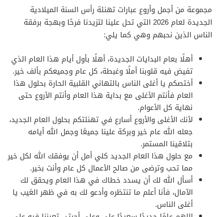
مجموعة من أجمل وأروع عبارات تهنئة رأس السنة الميلادية
الجديدة لعام 2026 التي تحل علينا لتزيدنا فرحًا وبهجة برفقة
الناس الذين نحبهم وهي كما يلي:
أهلًا بعام البدايات الجديدة، أهلًا بأول أيام هذا العام الذي
تفيض فيه قلوبنا أملًا وغبطة، كل عام وجميعكم بألف خير.
أختصكم يا أغلى الناس بالتهاني القلبية الحارة بحلول هذا
العام فأنتم الأغلى مع بداية هذا العام وأنتم الأروع حتى
نهاية كل الأعوام.
لأنك الأغلى والأروع أسارع في تهنئتكم بحلول العام الجديد،
جعله الله عام خير وبركة علينا جميعًا وجمل الله أيامه
بتلاقينا المستمر.
مع حلول هذا العام الجديد كلي أمل أن يوفقك الله لكل خير
مما تحب وترضى من صالح الأعمال كل عام وأنت بخير.
أسأل الله لك أن يسدد خطاك في هذا العام ويحقق لك
الآمال، فأنا أعلم ما تنتظره وأدعو لك به في ظهر الغيب يا
أغلى الناس.
اللهم عامًا جديدًا سعيدًا علي وعلى أحبتي تعيننا فيه على