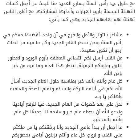
مع حلول عيد رأس السنة يسارع العديد منا للبحث عن أجمل كلمات
التهنئة المحملة بأروع العبارات وأعذبها لمشاركتها مع أغلى الناس
تهنئة لهم بعامهم الجديد وهي كما يأتي:
مشاعر بالتوتر والأمل والفرح في آن واحد، أقضيها معكم في
رأس السنة ونحن ننتظر العام الجديد وكل ما فيه من لظات
أرجو أن تكون سعيدة.
من القلب أرسل لكم التهاني المغلفة بأروع الورود والعطور
لتليق بقلوبكم الجميلة، ننتظر هذا العام وما فيه من خير
بإذن الله.
كل عام وأنتم بألف خير بمناسبة حلول العام الجديد، أسأل
الله لكم في أيامه البركة والسلام وتمام الصحة والعافية
وأهلكم يا رب.
نحن على بعد خطوات من العام الجديد، هيا لنرفع أيادينا
وندعو الله أن يجعله عام خير وسلامة لنا جميعًا كل عام
وأنتم بألف خير.
ما أجمل أن يبدأ عامي الجديد وأنا برفقتكم يا من ملكتم
مني القلب والروح، كل عام وأنتم تزينون أيامي بحضوركم