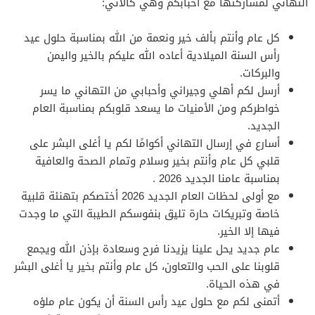
التهاني لمشاركتها مع أحبابكم وهي كالآتي:
كل عام وأنتم بألف خير ونعمة من الله بمناسبة حلول عيد
رأس السنة الميلادية أعاده الله عليكم بالخير واليمن
والبركات.
أرسل لكم أهلي وجيراني وأحبابي من التهاني ما يسر
خواطركم ومن الأمنيات ما يسعد قلوبكم بمناسبة العام
الجديد.
أسارع في إرسال التهاني أكوامًا لكم يا أغلى البشر على
قلبي كل عام وأنتم بخير وسلام وتمام الصحة والعافية
بمناسبة عامنا الجديد 2026 .
مع أولى لحظات العام الجديد 2026 أختصكم بتهنئة قلبية
خاصة وتبريكات حارة تليق بنفوسكم الطيبة التي ما وجدت
فيها إلا الخير.
عام جديد يحل علينا يزيدنا فرح وسعادة بإذن الله ويجمع
قلوبنا على الحب والتعاون، كل عام وأنتم بخير يا أغلى البشر
في هذه الحياة.
أتمنى لكم مع حلول عيد رأس السنة أن يكون عام ملؤه