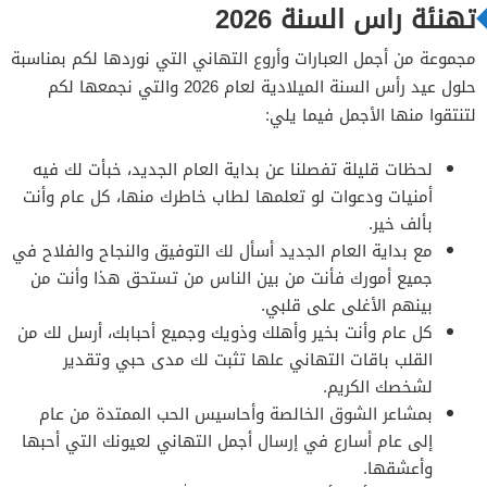
تهنئة راس السنة 2026
مجموعة من أجمل العبارات وأروع التهاني التي نوردها لكم بمناسبة
حلول عيد رأس السنة الميلادية لعام 2026 والتي نجمعها لكم
لتنتقوا منها الأجمل فيما يلي:
لحظات قليلة تفصلنا عن بداية العام الجديد، خبأت لك فيه
أمنيات ودعوات لو تعلمها لطاب خاطرك منها، كل عام وأنت
بألف خير.
مع بداية العام الجديد أسأل لك التوفيق والنجاح والفلاح في
جميع أمورك فأنت من بين الناس من تستحق هذا وأنت من
بينهم الأغلى على قلبي.
كل عام وأنت بخير وأهلك وذويك وجميع أحبابك، أرسل لك من
القلب باقات التهاني علها تثبت لك مدى حبي وتقدير
لشخصك الكريم.
بمشاعر الشوق الخالصة وأحاسيس الحب الممتدة من عام
إلى عام أسارع في إرسال أجمل التهاني لعيونك التي أحبها
وأعشقها.