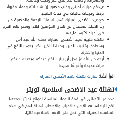
والمسرات، وجمعنا بكم على خير وصحة وعافية.
عيدكم مبارك أحبتي وذنب مغفور إن شاء الله وعملًا مقبولًا
بإذنه ودرجات عاليات في جنات النعيم.
مع عيد الأضحى المبارك تهب نسمات الرحمة والمغفرة من
رب العباد، فسبحان من هدى المؤمنين لهذا وسخر لهم الفرح
في أعياد كتبها عليهم.
تهنئة قلبية بعيد الأضحى المبارك جعله الله عيد أمل
وسعادة، وتثبيت للدين، ومدادًا للخير الذي يعود بالنفع في
الدنيا والآخرة.
أرجو من الله عز وجل أن يبارك لكم عيدكم ويعيده عليكم
مرات عديدة وأعوامًا مديدة.
اقرأ أيضًا:
عبارات تهنئة بعيد الأضحى المبارك
تهنئة عيد الاضحى اسلامية تويتر
عدد من التهاني في قمة الروعة المناسبة لموقع تويتر نجمعها
لكم لتبادلها مع الأهل والأحباب والأصحاب تهنئة لهم في هذه
المناسبة الجميلة التي تحل على الأمة الإسلامية تاليًا: