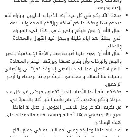
بإذنه وكرمه.
جمعنا الله بكم في كل عيد أيها الأحباب الطيبين، وبارك لكم
عيدكم هذا وحفظ عليكم أهلكم ورزقكم الصحة والسلامة.
أسأل الله أن يمن عليكم بالخيرات في هذا العيد المبارك
الذي يظلنا بعد ايام قليلة ويجعل فيه القبول والسعادة
والهناء.
أسأل الله أن يعود علينا أعياده وعلى الأمة الإسلامية بالخير
واليمن والبركات وأن يفرج همها ويرزقها اليسر والسعادة.
اللهم لا تجعل هذا العيد ينقضي إلا وقد غفرت لي ولأحبابي
وتقبلت منا أعمالنا ورفعت في الجنة درجاتنا برحمتك يا أرحم
الراحمين.
حفظكم الله أيها الأحباب الذين تكملون فرحتي في كل عيد
فتزداد وتكبر وتعظم، كل عام وأنتم الخير كله بالنسبة لي.
من تكريم الله عز وجل للإنسان المؤمن أن جعل له أعايدًا
يفرح بها ويجتمع فيها بأحبابه ويسعد قلبه فالحمدلله على
نعمة الإسلام.
أعاد الله علينا وعليكم وعلى أمة الإسلام في جميع بقاع