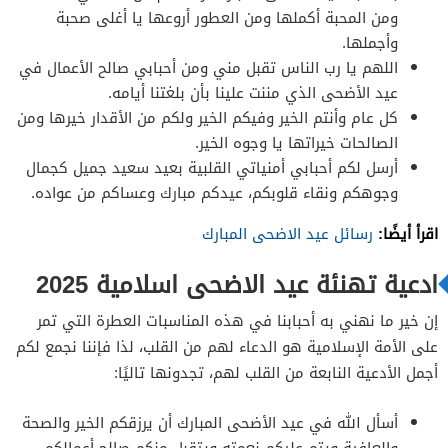
ومن المحبة أكملها ومن العطور أروعها يا أغلى صحبة
وأجملها.
اللهم يا رب الناس تقبل مني ومن أحبابي صالح الأعمال في
عيد الأضحى الذي مننت علينا بأن بلغتنا أيامه.
كل عام وأنتم الخير وفيكم الخير ولكم من الأقدار خيرها ومن
الصالحات خيراتها يا وجوه الخير.
أرسل لكم أحبابي أمنياتي القلبية بعيد سعيد جميل كجمال
وجوهكم ونقاء قلوبكم، عيدكم مبارك وعساكم من عواده.
اقرأ أيضًا:
رسائل عيد الاضحى المبارك
ادعية تهنئة عيد الاضحى اسلامية 2025
إن خير ما نهني به أحبابنا في هذه المناسبات العطرة التي تمر
على الأمة الإسلامية هو الدعاء لهم من القلب، لذا فإننا نجمع لكم
أجمل الأدعية النابعة من القلب لهم، تجدونها تاليًا:
أسأل الله في عيد الأضحى المبارك أن يرزقكم الخير والصحة
والعافية ويتم عليكم نعمته ويتقبل منكم صالح أعمالكم