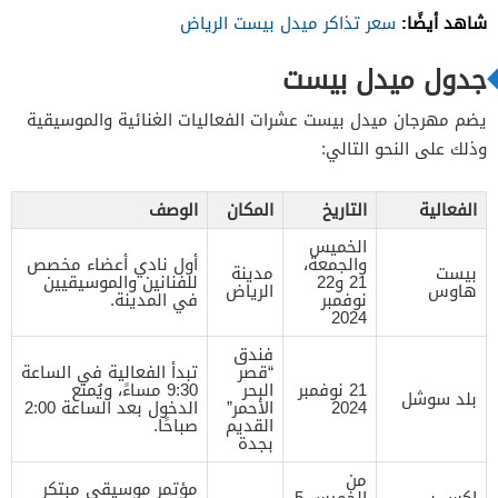
شاهد أيضًا:
سعر تذاكر ميدل بيست الرياض
جدول ميدل بيست
يضم مهرجان ميدل بيست عشرات الفعاليات الغنائية والموسيقية
وذلك على النحو التالي:
الفعالية
التاريخ
المكان
الوصف
الخميس
والجمعة،
أول نادي أعضاء مخصص
بيست
مدينة
21 و22
للفنانين والموسيقيين
هاوس
الرياض
نوفمبر
في المدينة.
2024
فندق
“قصر
تبدأ الفعالية في الساعة
21 نوفمبر
البحر
9:30 مساءً، ويُمنع
بلد سوشل
2024
الأحمر”
الدخول بعد الساعة 2:00
القديم
صباحًا.
بجدة
من
مؤتمر موسيقي مبتكر
إكس بي
الخميس 5