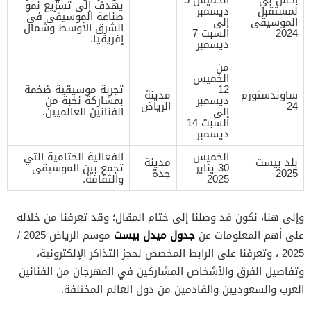
يهدف إلى تسريع نمو
لمستقبل
ديسمبر
–
صناعة الموسيقى في
الموسيقى
إلى
الشرق الأوسط وشمال
2024
السبت 7
إفريقيا.
ديسمبر
من
الخميس
12
تجربة موسيقية ضخمة
ساوندستورم
مدينة
ديسمبر
بمشاركة نخبة من
24
الرياض
إلى
الفنانين العالميين.
السبت 14
ديسمبر
الخميس
الفعالية الختامية التي
بلد بيست
مدينة
30 يناير
تجمع بين الموسيقى
2025
جدة
2025
والثقافة.
وإلى هنا، نكون قد وصلنا إلى ختام المقال؛ وقد تعرفنا من خلاله
جدول ميدل بيست
على أهم المعلومات عن
موسم الرياض 2025 /
2025 ، وتعرفنا على الرابط المخصص لحجز التذاكر الإلكترونية،
وتفاصيل الفرق والأشخاص المشاركين في المهرجان من الفنانين
العرب والسعوديين والقادمين من دول العالم المختلفة.