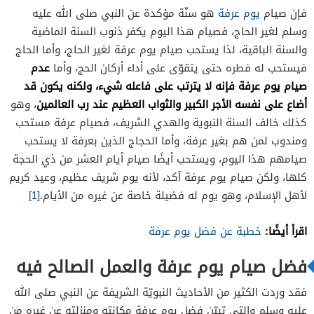
فإن صيام
يوم عرفة
هو سنّة مؤكدة عن النبي صلى الله عليه
وسلم لغير الحاج، فصيام هذا اليوم يكفر ذنوب السنة الماضية
والسنة الباقية، لذا يستحب صيام يوم عرفة لغير الحاج، وأما الحاج
عدم
فيستحب له فطره حتى يتقوّى على أداء أركان الحج، وأما
صيام يوم عرفة فإنه لا يترتب على فاعله شيء، ولكنه يكون قد
أضاع على نفسه الأجر الكبير والثواب العظيم عند رب العالمين
، وهو
كذلك خالف السنة النبوية والهدي الشريف، فصيام عرفة مستحب
ومندوب لمن هم بغير عرفة، وأما الحجاج الذين بعرفة لا يستحب
صيامهم هذا اليوم، ويستحب أيضًا صيام أيام العشر من ذي الحجة
كلها، ولكن صيام يوم عرفة آكد، لأنه يوم شريف عظيم، وعيد كريم
لأهل الإسلام، وهو يوم له فضيلة خاصة عن غيره من الأيام.
[1]
اقرأ أيضًا:
خطبة عن فضل يوم عرفة
فضل صيام يوم عرفة والعمل الصالح فيه
فقد وردت الكثير من الأحاديث النبويّة الشريفة عن النبي صلى الله
عليه وسلم والتي تبيّن فضل يوم عرفة مكانته ومنزلته عن غيره من