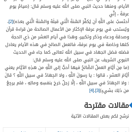
الأيام، ومنها حديث النبي صلى الله عليه وسلم قال: (صيامُ يومِ
عرفةَ ، إنِّي
أحتَسبُ
على
اللَّهِ
أن
يُكفِّرَ
السَّنةَ
الَّتي
قبلَهُ
والسَّنةَ
الَّتي
بعدَه)
[2]
،
ويُستحب في يوم عرفة الإكثار من الأعمال الصالحة من قراءة قرآن
وصدقة ودعاء وذكر وتكبير، وهذا في أيام العشر من ذي الحجة
كلها وخاصة في يوم عرفة، فالعمل الصالح في هذه الأيام يعادل
فضله فضل الجهاد في سبيل الله تعالى كما جاء في الحديث
النبوي الشريف عن النبي صلى الله عليه وسلم قال:
(
ما
مِن
أيَّامٍ
العملُ
الصَّالحُ
فيها
أحبُّ
إلى
اللَّهِ
من
هذِهِ
الأيَّام
يعني
أيَّامَ
العشرِ
،
قالوا
:
يا
رسولَ
اللَّهِ
،
ولا
الجِهادُ
في
سبيلِ
اللَّهِ
؟
قالَ
:
ولا
الجِهادُ
في
سبيلِ
اللَّهِ
،
إلَّا
رَجلٌ
خرجَ
بنفسِهِ
ومالِهِ
،
فلم
يرجِعْ
من
ذلِكَ
بشيءٍ)
[3]
.
[4]
مقالات مقترحة
نرشح لكم بعض المقالات الآتية