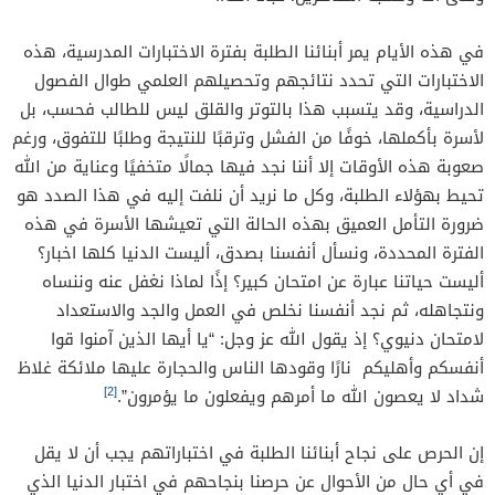
في هذه الأيام يمر أبنائنا الطلبة بفترة الاختبارات المدرسية، هذه
الاختبارات التي تحدد نتائجهم وتحصيلهم العلمي طوال الفصول
الدراسية، وقد يتسبب هذا بالتوتر والقلق ليس للطالب فحسب، بل
لأسرة بأكملها، خوفًا من الفشل وترقبًا للنتيجة وطلبًا للتفوق، ورغم
صعوبة هذه الأوقات إلا أننا نجد فيها جمالًا متخفيًا وعناية من الله
تحيط بهؤلاء الطلبة، وكل ما نريد أن نلفت إليه في هذا الصدد هو
ضرورة التأمل العميق بهذه الحالة التي تعيشها الأسرة في هذه
الفترة المحددة، ونسأل أنفسنا بصدق، أليست الدنيا كلها اخبار؟
أليست حياتنا عبارة عن امتحان كبير؟ إذًا لماذا نغفل عنه وننساه
ونتجاهله، ثم نجد أنفسنا نخلص في العمل والجد والاستعداد
لامتحان دنيوي؟ إذ يقول الله عز وجل: “يا أيها الذين آمنوا قوا
أنفسكم وأهليكم نارًا وقودها الناس والحجارة عليها ملائكة غلاظ
[2]
شداد لا يعصون الله ما أمرهم ويفعلون ما يؤمرون”.
إن الحرص على نجاح أبنائنا الطلبة في اختباراتهم يجب أن لا يقل
في أي حال من الأحوال عن حرصنا بنجاحهم في اختبار الدنيا الذي