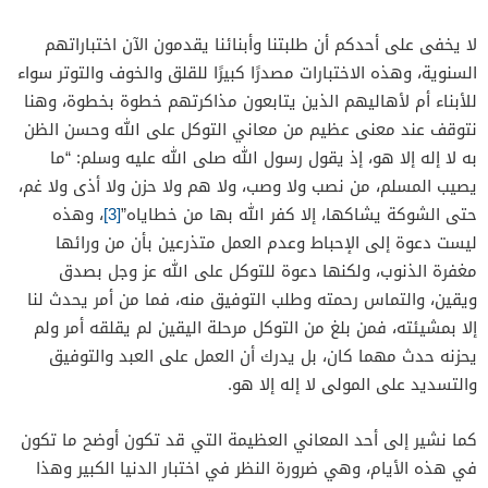
لا يخفى على أحدكم أن طلبتنا وأبنائنا يقدمون الآن اختباراتهم
السنوية، وهذه الاختبارات مصدرًا كبيرًا للقلق والخوف والتوتر سواء
للأبناء أم لأهاليهم الذين يتابعون مذاكرتهم خطوة بخطوة، وهنا
نتوقف عند معنى عظيم من معاني التوكل على الله وحسن الظن
به لا إله إلا هو، إذ يقول رسول الله صلى الله عليه وسلم: “ما
يصيب المسلم، من نصب ولا وصب، ولا هم ولا حزن ولا أذى ولا غم،
حتى الشوكة يشاكها، إلا كفر الله بها من خطاياه”
[3]
، وهذه
ليست دعوة إلى الإحباط وعدم العمل متذرعين بأن من ورائها
مغفرة الذنوب، ولكنها دعوة للتوكل على الله عز وجل بصدق
ويقين، والتماس رحمته وطلب التوفيق منه، فما من أمر يحدث لنا
إلا بمشيئته، فمن بلغ من التوكل مرحلة اليقين لم يقلقه أمر ولم
يحزنه حدث مهما كان، بل يدرك أن العمل على العبد والتوفيق
والتسديد على المولى لا إله إلا هو.
كما نشير إلى أحد المعاني العظيمة التي قد تكون أوضح ما تكون
في هذه الأيام، وهي ضرورة النظر في اختبار الدنيا الكبير وهذا