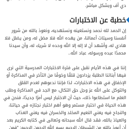
دي أف وبشكل مباشر.
خطبة عن الاختبارات
إن الحمد لله نحمد ونستعينه ونستهديه، ونعوذ بالله من شرور
أنفسنا وسيئات أعمالنا، من يهده الله فلا مضل له، ومن يضلل فلا
هادي له، وأشهد أن لا إله إلا الله وحده لا شريك له، وأن سيدنا
محمدًا عبده ورسوله، عباد الله..
إننا في هذه الأيام نقبل على فترة الاختبارات المدرسية التي نرى
فيها أبنائنا الطلبة يزدادون قلقًا وخوفًا من التأخر في المذاكرة أو
الإخفاق في هذه الاختبارات، لذا فإننا ندعوهم لعدم القلق
والتوكل على الله عز وجل حق التكال، مع الجد في المذاكرة وطلب
العلم ما استطاعوا ذلك، حيث أن الاختبار ليس أمرًا جديدًا، فنحن في
هذه الحياة في اختبار مستمر وهو أهم اختبار نجتازه في حياتنا،
والنجاح فيه يعني النعيم المخلد والخسران فيه يعني العذاب
والعياذ بالله، فقد قال الله سبحانه وتعالى في كتابه الكريم بعد
أن أعوذ بالله من الشيطان الرجيم بسم الله الرحمن الرحيم: “فمن