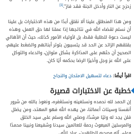
[1]
زحزح عن النار وأدخل الجنة فقد فاز”.
ومن هذا المنطلق علينا ألا نقلق أبدًا من هذه الاختبارات بل علينا
أن نسلم لقضاء الله في نتائجها إذا عملنا لها حق العمل، وهذه
ليست دعوة للطلبة فقط، بل لأولياء الأمور كذلك، حيث أن الأهالي
بقلقهم الزائد عن الحد قد يتسببون بتوتر أبنائهم والضغط عليهم،
الصحيح أن حثهم على المذاكرة بشكل متوازن، والدعاء والتوكل
على الله عز وجل وأخيرًا الرضا بحكمه أيًا كان.
اقرأ أيضًا:
دعاء لتسهيل الامتحان والنجاح
خطبة عن الاختبارات قصيرة
إن الحمد لله نحمده ونستعينه ونستغفره، ونعوذ بالله من شرور
أنفسنا وسيئات أعمالنا، من يهده الله فهو المهتد، ومن يضلل
فلن يجد له وليًا مرشدًا، وصلي الله وسلم على سيد الخلق
والمرسلين المبعوث رحمة للعالمين سيدنا وشفيعنا ونبينا محمدًا
وعلى آله وصحبه الطاهرين، عباد الله..