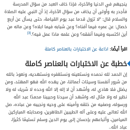
ينجيهم في الدنيا والآخرة، فإذا خاف العبد من سؤال المدرسة
فأجدر به وأولى أن يخاف من سؤال الآخرة، إذ أن النبي عليه الصلاة
والسلام قال: “لا تزول قدما عبد يوم القيامة، حتى يسأل عن أربع
خصال: عن عمره فيما أفناه؟ وعن شبابه فيما ابلاه؟ وعن ماله من
[3]
أين اكتسبه وفيما أنفقه؟ وعن علمه ماذا عمل فيه؟.
اقرأ أيضًا:
اذاعة عن الاختبارات بالعناصر كاملة
خطبة عن الاختبارات بالعناصر كاملة
إن الحمد لله نحمده ونستعينه ونستغفره ونستهديه، ونعوذ بالله
من شرور أنفسنا وسيئات أعمالنا، من يهده الله فهو المهتد، ومن
يضلل فلا هادي له، وأشهد أن لا إله إلا الله وحده لا شريك له ولا
نظير له ولا مثال له، واشهد أن سيدنا وحبيبنا محمدًا عبد الله
ورسوله، وصفيه من خلقه وأمينه على وحيه ونجيبه من عباده، صل
الله تعالى عليه وعلى آله الطيبين الطاهرين، وصحابته المباركين
الميامين، وأتباعهم بإحسان إلى يوم الدين وسلم تسليمًا كثيرًا،
عباد الله..