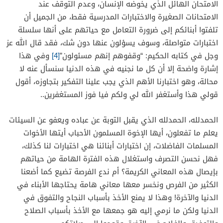
الامتحان الهائل الذي يخوضه الإنسان، وعدم التوقف عند
الامتحانات الصغيرة والاختبارات المدرسية فقط، من الجميل أن
تلفتوا أبنائكم إلى ضرورة التعامل مع حياتهم على أنها سلسلة
اختبارات متواصلة، وسوف يسؤلون عنها دون شك، فقد قال الله عز
وجل في كتابه الحكيم: “وقفوهم إنهم مسئولون”
[4]
وفي هذا
إشارة واضحة إلا أن كل ما نجنيه في هذه الدنيا سنسأل عنه لا
محالة، وهو اختبارنا الأهم الذي يجب علينا التفكير بتجاوزه، أقول
قولي هذا وأستغفر الله لي ولكم فيا فوز المستغفرين..
الحمدلله، الحمدلله الذي يقبل التوبة عن عباده ويعفو عن السيئات
يعلم ما تفعلون، أيها الإخوة المسلمون الأحباب أيتها الأخوات
المسلمات الفاضلات، إن اختبارات أبنائنا هي اختبارات لنا كذلك،
فهل نحسن التصرف واستغلال هذه الفترة الهامة من حياتهم
بإيصال هذه المعاني الكريمة؟ أم ندع الفرصة تضيع كما أضعنا
الكثير من الفرص ونخسر معها معاني هامة يحتاجها الأبناء في
الدنيا والآخرة! وهذا لا يمنع الأخذ بأسباب النجاح والتفوق في
الدنيا ولكن ما نرمي إليه هو جمعها مع الأخذ بأسباب الصلاح