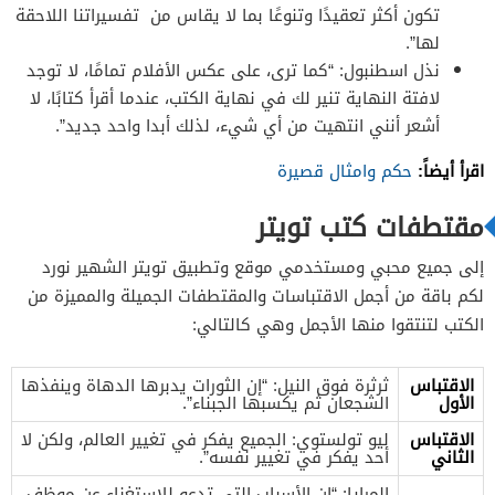
تكون أكثر تعقيدًا وتنوعًا بما لا يقاس من تفسيراتنا اللاحقة
لها”.
نذل اسطنبول: “كما ترى، على عكس الأفلام تمامًا، لا توجد
لافتة النهاية تنير لك في نهاية الكتب، عندما أقرأ كتابًا، لا
أشعر أنني انتهيت من أي شيء، لذلك أبدا واحد جديد”.
اقرأ أيضاً:
حكم وامثال قصيرة
مقتطفات كتب تويتر
إلى جميع محبي ومستخدمي موقع وتطبيق تويتر الشهير نورد
لكم باقة من أجمل الاقتباسات والمقتطفات الجميلة والمميزة من
الكتب لتنتقوا منها الأجمل وهي كالتالي:
الاقتباس
ثرثرة فوق النيل: “إن الثورات يدبرها الدهاة وينفذها
الأول
الشجعان ثم يكسبها الجبناء”.
الاقتباس
ليو تولستوي: الجميع يفكر في تغيير العالم، ولكن لا
الثاني
أحد يفكر في تغيير نفسه”.
المرايا: “إن الأسباب التي تدعو للاستغناء عن موظف