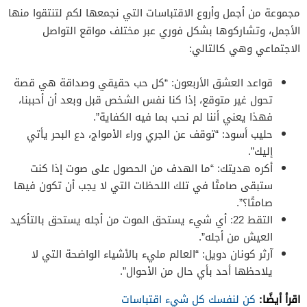
مجموعة من أجمل وأروع الاقتباسات التي نجمعها لكم لتنتقوا منها
الأجمل، وتشاركوها بشكل فوري عبر مختلف مواقع التواصل
الاجتماعي وهي كالتالي:
قواعد العشق الأربعون: “كل حب حقيقي وصداقة هي قصة
تحول غير متوقع، إذا كنا نفس الشخص قبل وبعد أن أحببنا،
فهذا يعني أننا لم نحب بما فيه الكفاية”.
حليب أسود: “توقف عن الجري وراء الأمواج، دع البحر يأتي
إليك”.
أكره هديتك: “ما الهدف من الحصول على صوت إذا كنت
ستبقى صامتًا في تلك اللحظات التي لا يجب أن تكون فيها
صامتًا؟”.
التقط 22: أي شيء يستحق الموت من أجله يستحق بالتأكيد
العيش من أجله”.
آرثر كونان دويل: “العالم مليء بالأشياء الواضحة التي لا
يلاحظها أحد بأي حال من الأحوال”.
اقرأ أيضًا:
كن لنفسك كل شيء اقتباسات