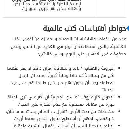
لإعادة النظر؟ رائحته تفسد جو الأرض
وفعاله يندى لها جبين الحيوان”.
خواطر أقتباسات كتب عالمية
عدد من الخواطر والاقتباسات الجميلة والمميزة من أقوى الكتب
العالمية، والتي استطاعت أن تؤثر في العديد من الناس، وتظل
محفوظة في الأذهان حتى اليوم، وهي كالآتي:
الجريمة والعقاب: “الألم والمعاناة أمران دائمًا لا مفر منهما
لكل من يمتلك ذكاء حاداً وقلباً كبيراً، أعتقد أن الرجال
العظماء يجب أن يكون لهم حزن كبير طالما هم على قيد
الحياة”.
الإخوان كارامازوف: “ما هو الجحيم؟ أن أصر على ترى الحياة
عبارة عن معاناة مستمرة مع عدم القدرة على الحب”.
ملاحظات من تحت الأرض: “أقول دع العالم يحدث به ما كان،
لا يهمني، المهم أن أستطيع تناول الشاي وقتما أريد”.
الأبله: لا تدعنا ننسى أن أسباب الأفعال البشرية عادة ما