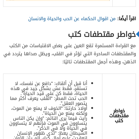
اقرأ أيضًا:
من اقوال الحكماء عن الحب والحياة والانسان
خواطر مقتطفات كتب
مع القراءة المستمرة تقع العين على بعض الاقتباسات من الكتب
والمقتطفات الساحرة التي تؤثر في القلب، ويظل صداها يتردد في
الذهن، وهذه أجمل المقتطفات تاليًا:
أنا قبل أن ألقاك: “دافع عن نفسك، لا
تستقر، فقط عش بشكل جيد في هذه
الحياة، فقط كن على قيد الحياة”.
الحب تحت المطر: “القلب يعرف أكثر مما
يتصور العقل”.
أولاد حارتنا: “الخوف لا يمنع من الموت،
خواطر
ولكنه يمنع من الحياة”.
مقتطفات
رأيت فيما يرى النائم: “وإن يكن الناس
كتب
يتساوون في الموت فإنهم لا يتساوون
في الحياة ولا في الذكر”.
الشيطان يعظ: “لدى ظهور الإنسان
انعقدت عليه آمال كبار، ألم يئن الأوان