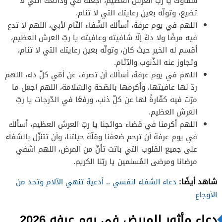
شفاؤك يا ربّ العرش العظيم، اجعله في ودائعك التي لا
تضيع، وتولّه بعين رعايتك التي لا تنام.
اللهم في يوم عرفة، أسألك الشّفاء التّام لأبي، اللهم لا تدع
فيه مرضًا ولا داءً إلّا شافيته وعافيته يا ربّ العرش العظيم،
أقسم له الخير حيث كان، وتولّه بعين رعايتك التي لا تنام،
وتجاوز عنه الذّنوب والآثام.
اللهم في يوم عرفة، أسألك أن تصرف عن أمّي كلّ داء، اللهم
ردّ لها عافيتها، وأكرمها بالصّحة والسّلامة، اللهم اجعل ما
مرّت فيه كفّارةً لها عن كلّ ذنب، ورفعًا في الدّرجات يا ربّ
العرش العظيم.
اللهم أكرمنا في قضاء حوائجنا يا ربّ العرش العظيم، أسألك
في يوم عرفة أن ترحم ضعفنا وقلّة حيلتنا، وأن تتنزّل بالشفاء
على جميع القلوب التي باتت تأنّ من المرض، اللهم اشفي
مرضانا ومرضى المُسلمين يا ربّنا الكريم.
شاهد أيضًا:
دعاء الشفاء لنفسي .. أدعية تنهي الآلام وتحد من
الأوجاع
دعاء مأثور للمريض في يوم عرفه 2026