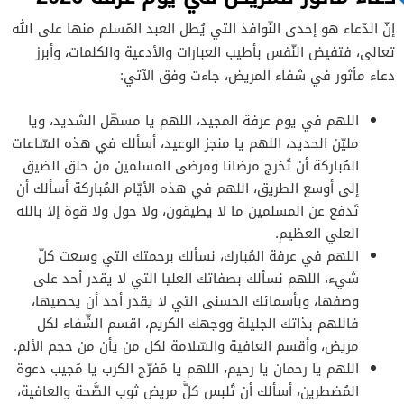
إنّ الدّعاء هو إحدى النّوافذ التي يُطل العبد المُسلم منها على الله
تعالى، فتفيض النّفس بأطيب العبارات والأدعية والكلمات، وأبرز
دعاء مأثور في شفاء المريض، جاءت وفق الآتي:
اللهم في يوم عرفة المجيد، اللهم يا مسهّل الشديد، ويا
مليّن الحديد، اللهم يا منجز الوعيد، أسألك في هذه السّاعات
المُباركة أن تُخرج مرضانا ومرضى المسلمين من حلق الضيق
إلى أوسع الطريق، اللهم في هذه الأيّام المُباركة أسألك أن
تَدفع عن المسلمين ما لا يطيقون، ولا حول ولا قوة إلا بالله
العلي العظيم.
اللهم في عرفة المُبارك، نسألك برحمتك التي وسعت كلّ
شيء، اللهم نسألك بصفاتك العليا التي لا يقدر أحد على
وصفها، وبأسمائك الحسنى التي لا يقدر أحد أن يحصيها،
فاللهم بذاتك الجليلة ووجهك الكريم، اقسم الشّفاء لكل
مريض، وأقسم العافية والسّلامة لكل من يأن من حجم الألم.
اللهم يا رحمان يا رحيم، اللهم يا مُفرّج الكرب يا مُجيب دعوة
المُضطرين، أسألك أن تُلبس كلَّ مريض ثوب الصَّحة والعافية،