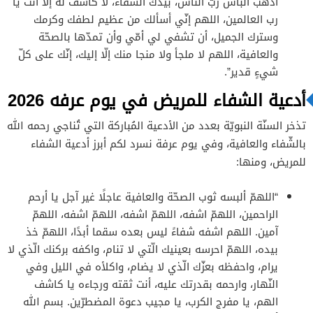
أذهب البأس ربّ النّاس، بيدك الشّفاء، لا كاشف له إلّا أنت يا
رب العالمين، اللهم إنّي أسألك من عظيم لطفك وكرمك
وسترك الجميل، أن تشفي لي أمّي وأن تمدّها بالصحّة
والعافية، اللهم لا ملجأ ولا منجا منك إلّا إليك، إنّك على كلّ
شيءٍ قدير”.
أدعية الشفاء للمريض في يوم عرفه 2026
تذخر السنّة النبويّة بعدد من الأدعية المُباركة التي تُناجي رحمه الله
بالشّفاء والعافية، وفي يوم عرفة نسرد لكم أبرز أدعية الشفاء
للمريض، ومنها:
“اللهمّ ألبسه ثوب الصحّة والعافية عاجلًا غير آجل يا أرحم
الراحمين، اللهمّ اشفه، اللهمّ اشفه، اللهمّ اشفه، اللهمّ
آمين. اللهم اشفه شفاءً ليس بعده سقما أبدًا، اللهمّ خذ
بيده، اللهمّ احرسه بعينيك الّتي لا تنام، واكفه بركنك الّذي لا
يرام، واحفظه بعزّك الّذي لا يضام، واكلأه في الليل وفي
النّهار، وارحمه بقدرتك عليه، أنت ثقته ورجاءه يا كاشف
الهم، يا مفرج الكرب، يا مجيب دعوة المضطرّين. بسم الله