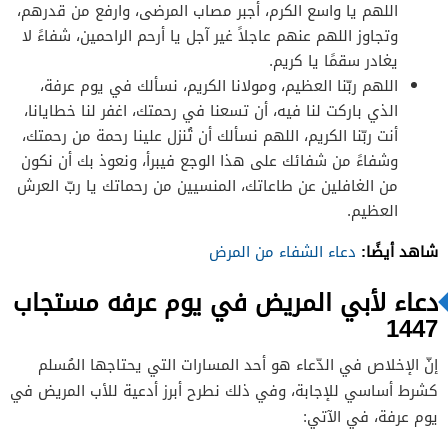
اللهم يا واسع الكرم، أجبر مصاب المرضى، وارفع من قدرهم،
وتجاوز اللهم عنهم عاجلاً غير آجل يا أرحم الراحمين، شفاءً لا
يغادر سقمًا يا كريم.
اللهم ربّنا العظيم، ومولانا الكريم، نسألك في يوم عرفة،
الذي باركت لنا فيه، أن تسعنا في رحمتك، اغفر لنا خطايانا،
أنت ربّنا الكريم، اللهم نسألك أن تُنزل علينا رحمة من رحمتك،
وشفاءً من شفائك على هذا الوجع فيبرأ، ونعوذ بك أن نكون
من الغافلين عن طاعاتك، المنسيين من رحماتك يا ربّ العرش
العظيم.
شاهد أيضًا:
دعاء الشفاء من المرض
دعاء لأبي المريض في يوم عرفه مستجاب
1447
إنّ الإخلاص في الدّعاء هو أحد المسارات التي يحتاجها المُسلم
كشرط أساسي للإجابة، وفي ذلك نطرح أبرز أدعية للأب المريض في
يوم عرفة، في الآتي: