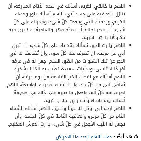
اللهم يا خالقي الكريم، أسألك في هذه الأيّام المباركة، أن
تتنزل بالعافية على جسد أبي، اللهم أسألك بنور وجهك
الكريم، ورحمتك التي وسعت كلّ شيء، وقدرتك على كلّ
شيء، أن تنظر لحاله، أن تمدّه قهرا والعافية، فلا نرى فيه
مكروهًا يا ربّنا الكريم.
اللهم يا ربّ الخير، نسألك بقدرتك على كلّ شيء، أن تبري
أبي من مرضه، أن تصرف عنه كلّ سوء، وأن تُضاعف له في
الأجر عن تلك السّنوات من الصّبر، اللهم اجعل له في عرفة
أفراحًا لا تُنسى، وبدايات سعيدة تطيب به الدّنيا بشكرك.
اللهم أسألك مع نفحات الخير القادمة من يوم عرفة، أن
تُعافي أبي من كلّ داء، وأن تشفيه بقدرتك الواسعة، اللهم
اصرف عنه كلّ ألم، واجعل ما صبره على ذلك في صحيفة
أعماله يوم نلقاك وأنتَ راضٍ عنه يا كريم.
اللهم ارحم أبي، وكن له عونًا ونصيرًا، اللهم أسألك الشّفاء
التّام من كلّ مرض، والعافية التّامة في كلّ الجسد، وأن
تجعل له النًيب الأجمل في كلّ شيء، يا ربّ العرش العظيم.
شاهد أيضًا:
دعاء اللهم ابعد عنا الامراض