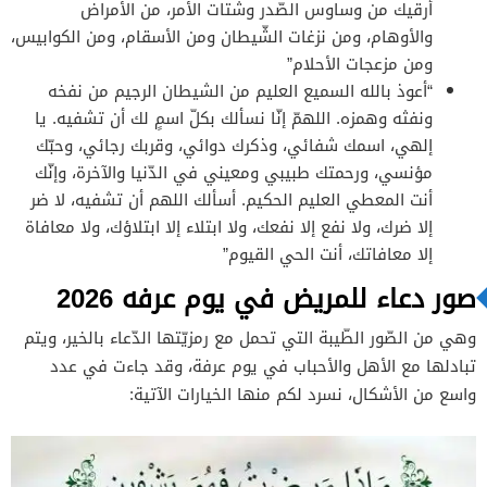
أرقيك من وساوس الصّدر وشتات الأمر، من الأمراض
والأوهام، ومن نزغات الشّيطان ومن الأسقام، ومن الكوابيس،
ومن مزعجات الأحلام”
“أعوذ بالله السميع العليم من الشيطان الرجيم من نفخه
ونفثه وهمزه. اللهمّ إنّا نسألك بكلّ اسمٍ لك أن تشفيه. يا
إلهي، اسمك شفائي، وذكرك دوائي، وقربك رجائي، وحبّك
مؤنسي، ورحمتك طبيبي ومعيني في الدّنيا والآخرة، وإنّك
أنت المعطي العليم الحكيم. أسألك اللهم أن تشفيه، لا ضر
إلا ضرك، ولا نفع إلا نفعك، ولا ابتلاء إلا ابتلاؤك، ولا معافاة
إلا معافاتك، أنت الحي القيوم”
صور دعاء للمريض في يوم عرفه 2026
وهي من الصّور الطّيبة التي تحمل مع رمزيّتها الدّعاء بالخير، ويتم
تبادلها مع الأهل والأحباب في يوم عرفة، وقد جاءت في عدد
واسع من الأشكال، نسرد لكم منها الخيارات الآتية: