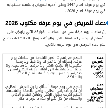
في يوم عرفة
لعام 1447 وعلى أدعية للمريض بالشفاء مستجابة
في يوم عرفة لعام 2026 .
دعاء للمريض في يوم عرفه مكتوب 2026
إنّ ساعات يوم عرفة هي من السّاعات المُباركة التي يتوجّب على
المُسلم أن يُحسن اغتنامها بالخير والبركات، ومع تلك السّاعات نطرح
لكم دعاء المريض في يوم عرفة بالآتي:
دعاء
اللهم مع نفحات الخير القادمة من ساعات يوم
للمريض
عرفة، نسألك أن لا تدع لنا ولا فينا ولا معنا
في يوم
مهمومًا إلّا فرّجت همّه، ولا مريَضا إلّا شافيته، ولا
عرفه
غائبًا إلّا بالسّلامة إلى أهله رددته، اللهم اشفي
مكتوب
صديقي وأحسن إليه، وأكرمه بتمام الصحّة
2026
والسّلامة.
دعاء
اللهم في يوم عرفة، أسألك يا ربّ العرش العظيم،
مستجاب
أن تُكرم صديقي الغالي، وأخي بالصحّة والسّلامة،
للمريض
اللهم أكرمه بطول العُمر، وحُسن اغتنام الأيّام،
في يوم
والشّفاء من كلّ همٍ أو بلاء يا عزيز يا جبّار.
عرفة 1447