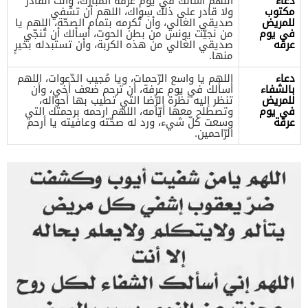
دعاء
اللهم أسألك في يوم عرفة المُبارك، وأنتَ القادر
مكتوب
ولا قادر على ذلك سِواك، اللهم أن تشفي
للمريض
صديقي الغالي، وأن تُكرمه بتمام الصحّة، اللهم يا
في يوم
من نجيّت يونس من بطن الحوت، أسألك أن تُنجّي
عرفه
صديقي الغالي من هذه الكربة، وأن تستبدله بخيرٍ
منها.
دعاء
اللهم يا واسع الرّحمات، ويا مُجيب الدّعوات، اللهم
بالشفاء
أسألك في يوم عرفة، أن ترحم ضعف أخي، وأن
للمريض
تنظر إليه نظرة الرّضا التي تطيب بها أحواله،
في يوم
وتصطلح معها أيّامه، اللهم ارحمه برحمتك التي
عرفة
وسعت كلّ شيء، ورد له صحّته وعافيته يا أرحم
الرّاحمين.