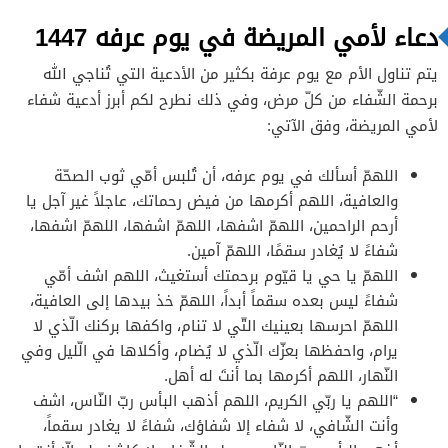
دعاء لأمي المريضة في يوم عرفه 1447
يتم تناول الأم مع يوم عرفة بكثير من الأدعية التي تُناجي الله
برحمة الشّفاء من كلّ مرض، وفي ذلك نطرح لكم أبرز أدعية شفاء
لأمي المريضة، وفق الآتي:
اللهمّ أسألك في يوم عرفه، أن تُلبس أمّي ثوب الصحّة
والعافية، اللهم أكرمها من فيض رحماتك، عاجلاً غير آجل يا
أرحم الراحمين، اللهمّ اشفها، اللهمّ اشفها، اللهمّ اشفها،
شفاءً لا يُغادر سقمًا، اللهمّ آمين.
اللهمّ يا حي يا قيّوم برحمتك أستغيث، اللهم اشف أمّي
شفاءً ليس بعده سقماً أبداً، اللهمّ خذ بيدها إلى العافية،
اللهمّ احرسها بعينيك التّي لا تنام، واكفها بركنك الّذي لا
يرام، واحفظها بعزّك الّذي لا يُضام، وأكلاها في الّليل وفي
النّهار، اللهم أكرمها بما أنتَ له أهل.
“اللهم يا ربّي الكريم، اللهم أذهب البأس ربّ النّاس، اشف
وأنت الشّافي، لا شفاء إلا شفاؤك، شفاءً لا يغادر سقماً،