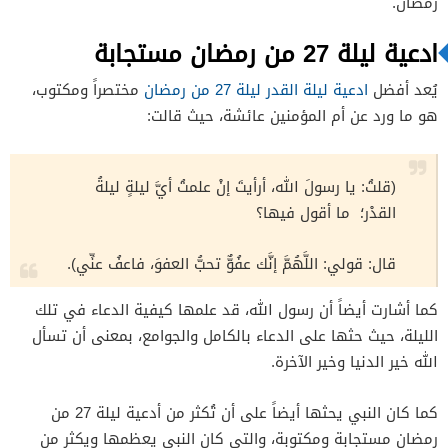
رمضان.
ادعية ليلة 27 من رمضان مستجابة
يُعد أفضل
ادعية ليلة القدر ليلة 27 من رمضان
مختصراً ومكتوب،
هو ما ورد عن أم المؤمنين عائشة، حيث قالت:
(قلتُ: يا رسولَ الله، أرأيتَ إنْ علمتُ أيَّ ليلةٍ ليلةُ
القدْر؛ ما أقول فيها؟
قال: قولي: اللَّهُمَّ إنَّك عفُوٌّ تحبُّ العفوَ، فاعفُ عنِّي).
كما أشارت أيضاً أن رسول الله، قد علمها كيفية الدعاء في تلك
الليلة، حيث حثها على الدعاء بالكامل والجوامع، بمعنى أن تسأل
الله خير الدنيا وخير الآخرة.
كما كان النبي يحثها أيضاً على أن تُكثر من أدعية ليلة 27 من
رمضان مستجابة ومكتوبة، والتي كان النبي يعظمها ويكثر من