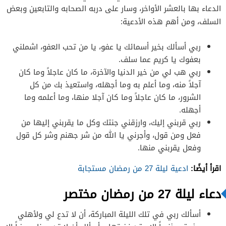
الدعاء بها بالعشر الأواخر، وسار على دربه الصحابه والتابعين وبعض
السلف، ومن أهم هذه الأدعية:
ربي أسألك بخير أسمائك يا عفو، يا من تحب العفو، اشملني
بعفوك يا كريم عما سلف.
ربي هب لي من خير الدنيا والآخرة، ما كان عاجلاً وما كان
آجلاً منه، وما أعلم به وما أجهله، واستعيذ بك من كل
الشرور، ما كان عاجلاً وما كان آجلا منها، وما أعلمه وما
أجهله.
ربي قربني إليك، وارزقني جنتك وكل ما يقربني إليها من
فعل ومن قول، وأجرني يا الله من شر جهنم وشر كل قول
وفعل يقربني منها.
اقرأ أيضًا:
ادعية ليلة 27 من رمضان مستجابة
دعاء ليلة 27 من رمضان مختصر
أسألك ربي في تلك الليلة المباركة، أن لا تدع لي ولأهلي