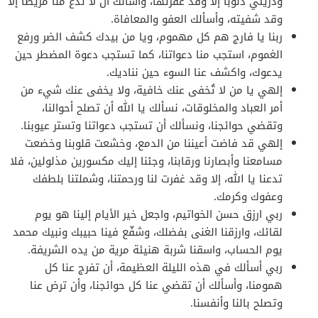
وذريتي ذنوباً إلا وقد غفرتها، وأسألك أن لا تدع منا مريضاً إلا
وقد شفيته، وأسألك العفو والمعافاة.
ربنا يا فارج هم كل مهموم، ويا من بيدك كشف الضر ورفع
الغموم، استجب منا دعواتنا، كما تستجب دعوة المضطر حين
يدعوك، واكشف عنا السوء حين نناديك.
إلهي يا من لا تُخفى عنك خافية، ولا يخفى عنك شيء من
أمر العباد والمخلوقات، نسألك يا الله أن تصلح أحوالنا،
وتقضي حوائجنا، ونسألك أن تستجب دعواتنا وتستر عيوبنا.
إلهي قد فاضت أعيننا من الدمع، وخشعت قلوبنا وخضعت
مسامعنا وأبصارنا ورقابنا، وجئنا إليك مكسورين مذلولين، فلا
تدعنا يا الله، إلا وقد غفرت لنا ورحمتنا، وشملتنا بلطفك
وعفوك وكرمك.
ربي ارزق حسن الخواتيم، واجعل خير الأيام إلينا هو يوم
لقائك، وارزقنا الغنى بفضلك، وشفّع فينا حبيبك ونبيك محمد
يوم الحساب، واسقنا شربة هنيئة مرية من يده الشريفة.
ربي أسألك في هذه الليلة العظيمة، أن تفرج عنا كل
همومنا، وأسألك أن تقضي عنا كل حوائجنا، وأن ترض عنا
وتصلح بالنا وأنفسنا.