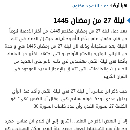
اقرأ أيضًا
:
دعاء التهجد مكتوب
ليلة 27 من رمضان 1445
يعد دعاء ليلة 27 من رمضان مختصر 1445، من أكثر الأدعية نبوعاً
من قلب مؤمن، عامر بذكر الله وخشيته، حيث إن الدعاء في تلك
الليلة يعد مستجاباً، وذلك لأن ليلة 27 من رمضان 1445 هي واحدة
من الليالي الوترية بالعشر الأواخر، والتي اجتهد الكثير من العلماء
بأنها هي ليلة القدر، معتمدين في ذلك الأمر على العديد من
الحسابات والعلامات، التي تتعلق بالإعجاز العديد الموجود في
القرآن الكريم.
حيث ذكر ابن عباس، أن ليلة 27 هي ليلة القدر، وأكد هذا الرأي
بدليل عددي، وذكر قوله :سلام هي” وقال أن الضمير “هي” هو
الكلمة 27 بسورة القدر، وأن عدد كلمات السورة 30.
إلا أن البعض الآخر من العلماء، أشاروا إلى أن كلام ابن عباس، مجرد
محاولة منه للاستنباط ليعرف موعد ليلة القدر، ولكن المستحب هو