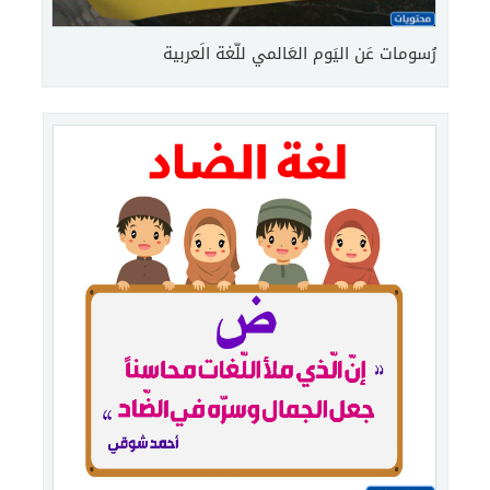
رُسومات عَن اليَوم العَالمي للّغة الَعربية