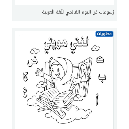
رُسومات عَن اليَوم العَالمي للّغة الَعربية