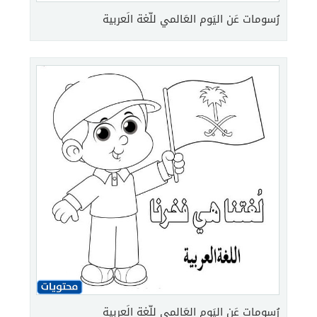
رُسومات عَن اليَوم العَالمي للّغة الَعربية
رُسومات عَن اليَوم العَالمي للّغة الَعربية