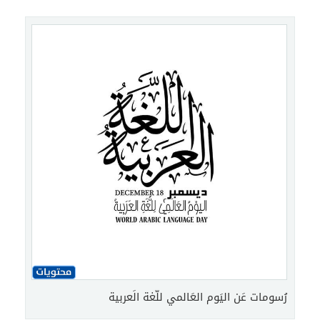
رُسومات عَن اليَوم العَالمي للّغة الَعربية