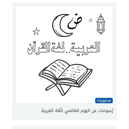
رُسومات عَن اليَوم العَالمي للّغة الَعربية