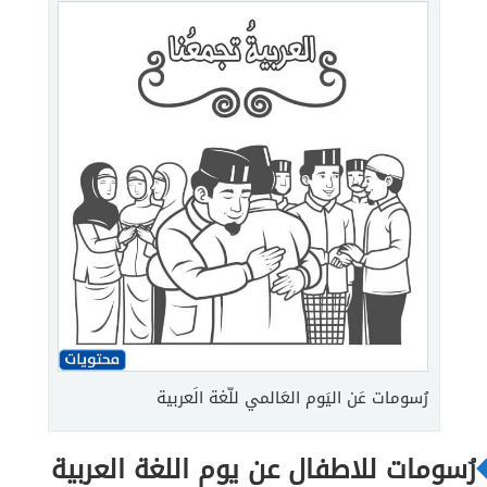
رُسومات عَن اليَوم العَالمي للّغة الَعربية
رُسومات للاطفال عن يوم اللغة العربية