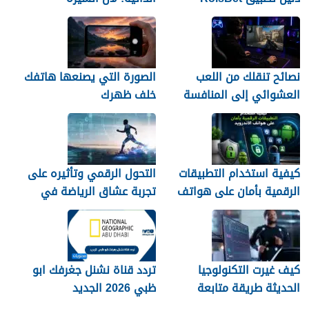
للمستخدمين السوريين
العشوائية لن تمنحك وظيفة
نصائح تنقلك من اللعب
الصورة التي يصنعها هاتفك
العشوائي إلى المنافسة
خلف ظهرك
كيفية استخدام التطبيقات
التحول الرقمي وتأثيره على
الرقمية بأمان على هواتف
تجربة عشاق الرياضة في
الأندرويد
الجزائر
كيف غيرت التكنولوجيا
تردد قناة نشنل جغرفك ابو
الحديثة طريقة متابعة
ظبي 2026 الجديد
المصريين للرياضة