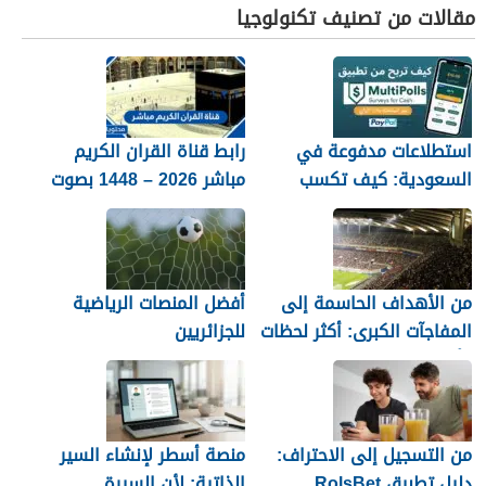
مقالات من تصنيف تكنولوجيا
استطلاعات مدفوعة في
رابط قناة القران الكريم
السعودية: كيف تكسب
مباشر 2026 – 1448 بصوت
المال مع MultiPolls
جميل
من الأهداف الحاسمة إلى
أفضل المنصات الرياضية
المفاجآت الكبرى: أكثر لحظات
للجزائريين
كأس العالم 2026 التي لا
تُنسى
من التسجيل إلى الاحتراف:
منصة أسطر لإنشاء السير
دليل تطبيق RolsBet
الذاتية: لأن السيرة