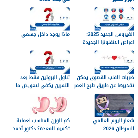
الفيروس الجديد 2025:
ماذا يوجد داخل جسمي
اعراض الانفلونزا الجديدة
وطرق العلاج
ضربات القلب القصوى يمكن
تناول البروتين فقط بعد
تقديرها عن طريق طرح العمر
التمرين يكفي لتعويض ما
من 220
فقده الجسم خلال النشاط
البدني
شعار اليوم العالمي
كم الوزن المناسب لعملية
للسرطان 2026
تكميم المعدة؟ دكتور أحمد
المصري استشاري جراحات