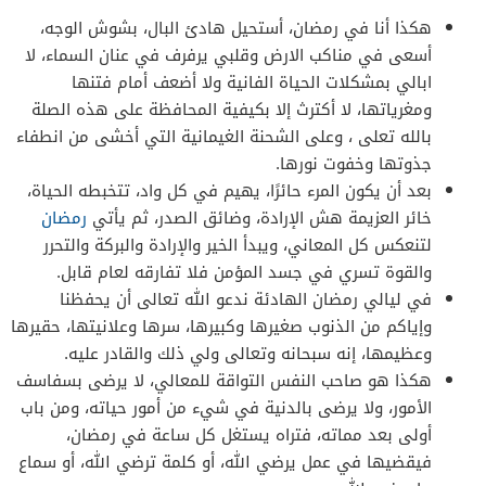
هكذا أنا في رمضان، أستحيل هادئ البال، بشوش الوجه،
أسعى في مناكب الارض وقلبي يرفرف في عنان السماء، لا
ابالي بمشكلات الحياة الفانية ولا أضعف أمام فتنها
ومغرياتها، لا أكترث إلا بكيفية المحافظة على هذه الصلة
بالله تعلى ، وعلى الشحنة الغيمانية التي أخشى من انطفاء
جذوتها وخفوت نورها.
بعد أن يكون المرء حائرًا، يهيم في كل واد، تتخبطه الحياة،
خائر العزيمة هش الإرادة، وضائق الصدر، ثم يأتي
رمضان
لتنعكس كل المعاني، ويبدأ الخير والإرادة والبركة والتحرر
والقوة تسري في جسد المؤمن فلا تفارقه لعام قابل.
في ليالي رمضان الهادئة ندعو الله تعالى أن يحفظنا
وإياكم من الذنوب صغيرها وكبيرها، سرها وعلانيتها، حقيرها
وعظيمها، إنه سبحانه وتعالى ولي ذلك والقادر عليه.
هكذا هو صاحب النفس التواقة للمعالي، لا يرضى بسفاسف
الأمور، ولا يرضى بالدنية في شيء من أمور حياته، ومن باب
أولى بعد مماته، فتراه يستغل كل ساعة في رمضان،
فيقضيها في عمل يرضي الله، أو كلمة ترضي الله، أو سماع