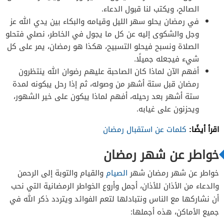
الصالح، ويكتب لنا قبول الدعاء.
في رمضان يحلو سهر الليل وقيامه والبكاء بين يدي الله عز
وجل والشكوى إليه عن كل ما يجول في الخاطر، نصلي فتحلو
الصلاة ونسبح فيحلو التسبيح، هكذا هو رمضان، يمر على كل
شيء فيجعله جميلًا.
أفهم الآن لماذا كان الصاحبة عليهم رضوان الله ينتظرون
رمضان قبل ستة أشهر من وصوله، ثم إذا رحل يبكونه لمدة
ستة أشهر بعد رحيله، أفهم لماذا يبكون على خير الشهور،
ويحزنون على غيابه.
اقرأ أيضًا:
كلمات عن استقبال رمضان
خواطر عن شهر رمضان
خواطر عن شهر رمضان شهر
الصيام
والقيام والتوبة إلى الرحمن
والدعاء من الأذان للأذان، أجمل وأروع الخواطر الرمضانية التي نحب
أن نشاركها مع الناس ونتبادلها لتعم الفوائد ويتردد ذكر الله في
جميع الأماكن، هذه أجملها: