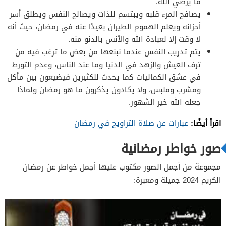
ما يرضي الله.
يصافح المرء قلبه ويبتسم للذات ويصالح النفس ويطلق أسر
أحزانه ويعلم الهموم الطيران بعيدًا عنه في رمضان، حيث أنه
لا وقت إلا لعبادة الله والأنس بالدنو منه.
يتم تدريب النفس عندما نبنعها من بعض ما ترغب فيه من
ترف العيش والزهد في الدنيا وما عند الناس، وعدم التورط
في عشق الكماليات كما يحدث للكثيرين فيضيعون بين مأكل
ومشرب وملبس، ولا يكادون يذكرون ما هو رمضان ولماذا
جعله الله خير الشهور.
اقرأ أيضًا:
عبارات عن صلاة التراويح في رمضان
صور خواطر رمضانية
مجموعة من أجمل الصور مكتوب عليها أجمل خواطر عن رمضان
الكريم 2024 جميلة ومعبرة: