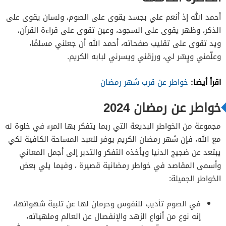
أحمد الله إذ أنعم علي بجسد يقوى على الصوم، ولسان يقوى على
الذكر، وظهر يقوى على السجود، وعين تقوى على قراءة القرآن،
ويد تقوى على تقليب صفحاته، أحمد الله أن جعلني مسلمًا،
وعلّمني ويٍسّر لي، ورزقني ويسرني لبابه الكريم.
اقرأ أيضا:
خواطر عن قرب شهر رمضان
خواطر عن رمضان 2024
مجموعة من الخواطر البديعة التي ربما يتفكر بها المرء في خلوة له
مع الله، فإن شهر رمضان الكريم يوفر للعبد المساحة الكافية لكي
يبتعد عن ضجيج الدنيا ويأخذه التفكر والتدبر إلى أجمل المعاني
وأسمى المقاصد في خواطر رمضانية قصيرة ، وفيما يلي بعض
الخواطر الجميلة:
في الصوم تأديب للنفوس وحرمان لها عن تلبية شهواتها،
إنه نوع من أنواع الزهد والإنفصال عن العالم وملهياته،