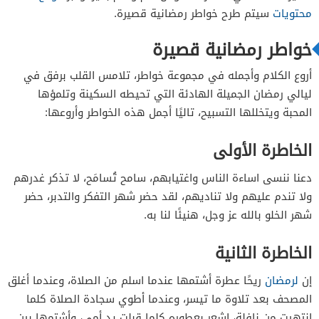
الخاطرة الخامسة
محتويات
سيتم طرح خواطر رمضانية قصيرة.
خواطر رمضانية قصيرة
أروع الكلام وأجمله في مجموعة خواطر، تلامس القلب برفق في
ليالي رمضان الجميلة الهادئة التي تحيطه السكينة وتلمؤها
المحبة ويتخللها التسبيح، تاليًا أجمل هذه الخواطر وأروعها:
الخاطرة الأولى
دعنا ننسى اساءة الناس واغتيابهم، سامح تُسامَح، لا تذكر غدرهم
ولا تندم عليهم ولا تناديهم، لقد حضر شهر التفكر والتدبر، حضر
شهر الخلو بالله عز وجل، هنيئًا لنا به.
الخاطرة الثانية
إن
لرمضان
ريحًا عطرة أشتمها عندما اسلم من الصلاة، وعندما أغلق
المصحف بعد تلاوة ما تيسر، وعندما أطوي سجادة الصلاة كلما
إنتهيت من نافلة، اشعر بعطوره كلما قبلت يد أمي، وأشتمها بين