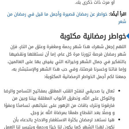
أو مرت ذات ذكرى بك.
اقرأ أيضًا:
خواطر عن رمضان قصيرة وأجمل ما قيل في رمضان من
شعر
خواطر رمضانية مكتوبة
اللهم إجعل شهرك هذا شهر رحمة ومغفرة وعتق من النار، فإن
شهر رمضان فرصة تزورنا مرة كل عام، إما أن نستغلها ونقضيها
بالتفكير في جمال الشهر وخيراته التي يفيض بها على العالمين،
وإما فاتنا وخسرنا فرصتنا، وفي حب هذا الشهر والإستبشار به،
جمعنا لكم أجمل الخواطر الرمضانية المكتوبة:
تعال يا صديقي لنفتح القلب المغلق بمفاتيح التسامح والرضا
والتوكل على الله، ونطرق الأبواب المغلقة بيننا وبين من
فارقونا ونترك باقات من الزهور على عتباتهم، تسامحًا وعفوًا
و وصلًا بعد انقطاع طمعًا بمرضاة الله عز وجل.
هيا نستعد لرمضان بكثرة الاستغفار والاحاح بالدعاء بأن
نكون لهذا الشهر كما يكون لنا خيرًا ورحمة ويتيسر لنا العمل