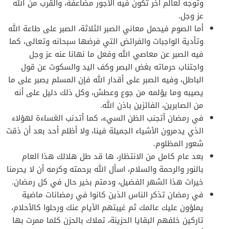
وتوجه لعالم آخر تكون فيه الأجور مضاعفة، والقرب من الله
عز وجل.
أما الصوم فيحمل معاني الصبر الثلاثة، الصبر على طاعة الله
وتأدية الواجبات والفرائض التي فرضها سبحانه وتعالى، كما
فيه الصبر عن معاصي الله وفعل ما نهانا عنه عز وجل
واجتناب حرماته بغض البصر وكف اليد والسكوت عن قول
الباطل، وفيه الصبر على أقدار الله فإن المسلم يصبر على ما
يصيبه وما يؤلمه من جوع وعطش، وكل ذلك دليل على أنه
من الصابرين، الفائزين باذن الله.
في رمضان أتجنب الظن السيء، كما أتدنب الغساءة لهؤلاء
الذي يدمرون الأشياء الجميلة فينا، ولا أظلم أحد بعد أن ذقت
شعور المظلوم.
بعد عام كامل من الانتظار، ها قد طل هلالك هذا العام
بالنور والرحمة والسلام، اسأل الله برحمته وكرمه أن لا يحرمنا
خيرات هذا الشهر الفضيل، ودمتم بخير حال في كل رمضان.
في رمضان تذكر الناس الذين كانوا في رمضانات ماضية
يملؤون عليك عالمك ثم غيبتهم الأيام عنك ورحلوا كالأحلام،
تاركين خلفهم البقايا الحزينة، تملاك بالحزن كلما ممرت بها